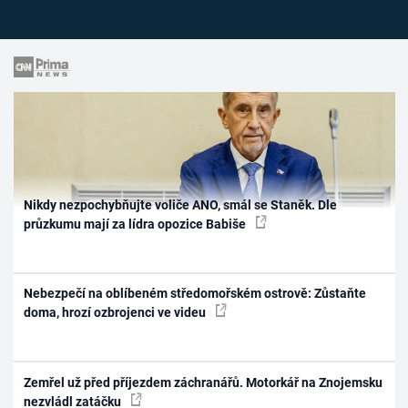
Nikdy nezpochybňujte voliče ANO, smál se Staněk. Dle
průzkumu mají za lídra opozice Babiše
Nebezpečí na oblíbeném středomořském ostrově: Zůstaňte
doma, hrozí ozbrojenci ve videu
Zemřel už před příjezdem záchranářů. Motorkář na Znojemsku
nezvládl zatáčku