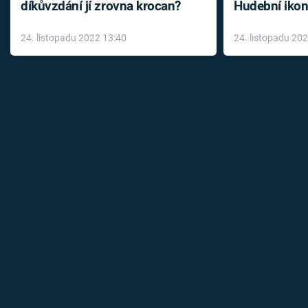
díkůvzdání jí zrovna krocan?
Hudební ikon
až do konce 
24. listopadu 2022 13:40
24. listopadu 20
léky