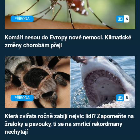
6
PŘÍRODA
Komáři nesou do Evropy nové nemoci. Klimatické
změny chorobám přejí
8
PŘÍRODA
Která zvířata ročně zabíjí nejvíc lidí? Zapomeňte na
žraloky a pavouky, ti se na smrtící rekordmany
nechytají