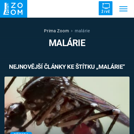
ŽIVĚ
Trendy:
ZRÁDCI
UFO
DRUHÁ SVĚTOVÁ VÁLKA
Prima Zoom
malárie
MALÁRIE
ZÁHADY
VETŘELCI DÁVNOVĚKU
NEJNOVĚJŠÍ ČLÁNKY KE ŠTÍTKU „MALÁRIE“
Témata
Témata
Pořady
TV Program