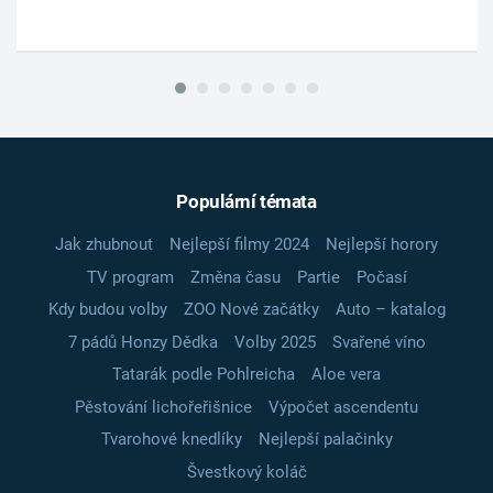
Populární témata
Jak zhubnout
Nejlepší filmy 2024
Nejlepší horory
TV program
Změna času
Partie
Počasí
Kdy budou volby
ZOO Nové začátky
Auto – katalog
7 pádů Honzy Dědka
Volby 2025
Svařené víno
Tatarák podle Pohlreicha
Aloe vera
Pěstování lichořeřišnice
Výpočet ascendentu
Tvarohové knedlíky
Nejlepší palačinky
Švestkový koláč