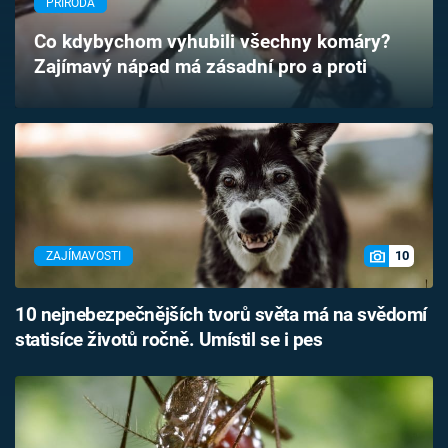
PŘÍRODA
Časopis
Co kdybychom vyhubili všechny komáry?
Zajímavý nápad má zásadní pro a proti
Sledujte prima+
Přihlášení
Sledujte nás
10
ZAJÍMAVOSTI
10 nejnebezpečnějších tvorů světa má na svědomí
statisíce životů ročně. Umístil se i pes