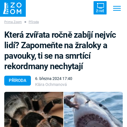
ŽIVĚ
Prima Zoom
■
Příroda
Trendy:
ZRÁDCI
UFO
DRUHÁ SVĚTOVÁ VÁLKA
Která zvířata ročně zabíjí nejvíc
ZÁHADY
VETŘELCI DÁVNOVĚKU
lidí? Zapomeňte na žraloky a
pavouky, ti se na smrtící
rekordmany nechytají
Témata
6. března 2024 17:40
PŘÍRODA
Klára Ochmanová
Témata
Pořady
TV Program