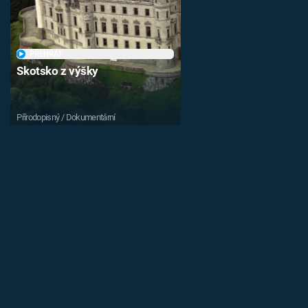
PŘEHRÁT
Skotsko z výšky
Přírodopisný / Dokumentární