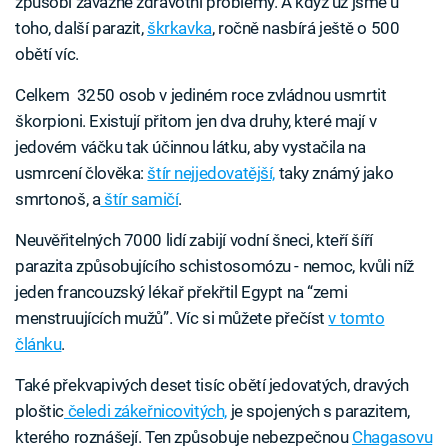
způsobí závažné zdravotní problémy. A když už jsme u
toho, další parazit,
škrkavka
, ročně nasbírá ještě o 500
obětí víc.
Celkem 3250 osob v jediném roce zvládnou usmrtit
škorpioni. Existují přitom jen dva druhy, které mají v
jedovém váčku tak účinnou látku, aby vystačila na
usmrcení člověka:
štír nejjedovatější,
taky známý jako
smrtonoš, a
štír samičí
.
Neuvěřitelných 7000 lidí zabijí vodní šneci, kteří šíří
parazita způsobujícího schistosomózu - nemoc, kvůli níž
jeden francouzský lékař překřtil Egypt na “zemi
menstruujících mužů”. Víc si můžete přečíst
v tomto
článku
.
Také překvapivých deset tisíc obětí jedovatých, dravých
ploštic
čeledi zákeřnicovitých,
je spojených s parazitem,
kterého roznášejí. Ten způsobuje nebezpečnou
Chagasovu