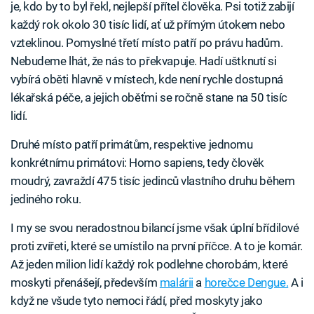
je, kdo by to byl řekl, nejlepší přítel člověka. Psi totiž zabijí
každý rok okolo 30 tisíc lidí, ať už přímým útokem nebo
vzteklinou. Pomyslné třetí místo patří po právu hadům.
Nebudeme lhát, že nás to překvapuje. Hadí uštknutí si
vybírá oběti hlavně v místech, kde není rychle dostupná
lékařská péče, a jejich oběťmi se ročně stane na 50 tisíc
lidí.
Druhé místo patří primátům, respektive jednomu
konkrétnímu primátovi: Homo sapiens, tedy člověk
moudrý, zavraždí 475 tisíc jedinců vlastního druhu během
jediného roku.
I my se svou neradostnou bilancí jsme však úplní břídilové
proti zvířeti, které se umístilo na první příčce. A to je komár.
Až jeden milion lidí každý rok podlehne chorobám, které
moskyti přenášejí, především
malárii
a
horečce Dengue.
A i
když ne všude tyto nemoci řádí, před moskyty jako