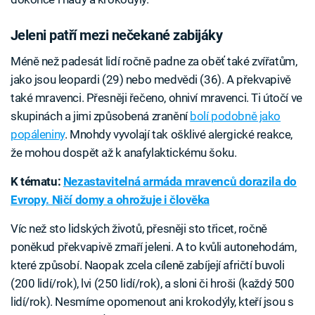
Jeleni patří mezi nečekané zabijáky
Méně než padesát lidí ročně padne za oběť také zvířatům,
jako jsou leopardi (29) nebo medvědi (36). A překvapivě
také mravenci. Přesněji řečeno, ohniví mravenci. Ti útočí ve
skupinách a jimi způsobená zranění
bolí podobně jako
popáleniny
. Mnohdy vyvolají tak ošklivé alergické reakce,
že mohou dospět až k anafylaktickému šoku.
K tématu:
Nezastavitelná armáda mravenců dorazila do
Evropy. Ničí domy a ohrožuje i člověka
Víc než sto lidských životů, přesněji sto třicet, ročně
poněkud překvapivě zmaří jeleni. A to kvůli autonehodám,
které způsobí. Naopak zcela cíleně zabíjejí afričtí buvoli
(200 lidí/rok), lvi (250 lidí/rok), a sloni či hroši (každý 500
lidí/rok). Nesmíme opomenout ani krokodýly, kteří jsou s