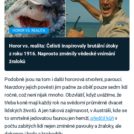
HOROR VS. REALITA
Horor vs. realita: Čelisti inspirovaly brutální útoky
z roku 1916. Naprosto změnily vědecké vnímání
žraloků
Podobně jsou na tom i další hororová stvoření, pavouci.
Navzdory jejich pověsti jim padne za oběť pouze sedm lidí
ročně, což není nijak mnoho. Obzvlášť, když uvážíme, že
třeba koně mají každý rok na svědomí průměrně dvacet
lidských životů. A jen taková zajímavost, v Austrálii, kde se
to smrtelně jedovatou faunou jen hemží,
předčil kůň
v
počtu zabitých lidí nejen zmíněné pavouky a žraloky, ale
dokonce i hady a krokodýly.