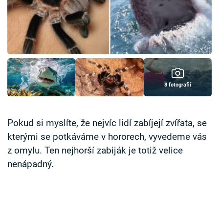
Časopis
Sledujte prima+
Přihlášení
8 fotografií
Sledujte nás
Pokud si myslíte, že nejvíc lidí zabíjejí zvířata, se
kterými se potkáváme v hororech, vyvedeme vás
z omylu. Ten nejhorší zabiják je totiž velice
nenápadný.