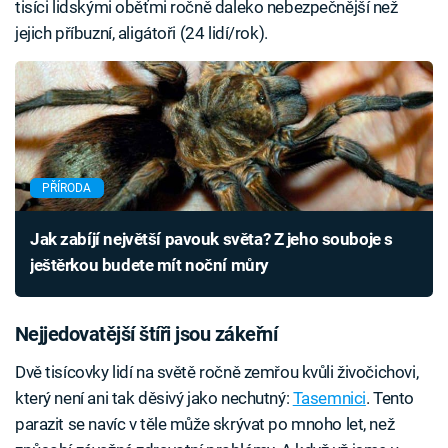
tisíci lidskými oběťmi ročně daleko nebezpečnější než
jejich příbuzní, aligátoři (24 lidí/rok).
PŘÍRODA
Jak zabíjí největší pavouk světa? Z jeho souboje s
ještěrkou budete mít noční můry
Nejjedovatější štíři jsou zákeřní
Dvě tisícovky lidí na světě ročně zemřou kvůli živočichovi,
který není ani tak děsivý jako nechutný:
Tasemnici
. Tento
parazit se navíc v těle může skrývat po mnoho let, než