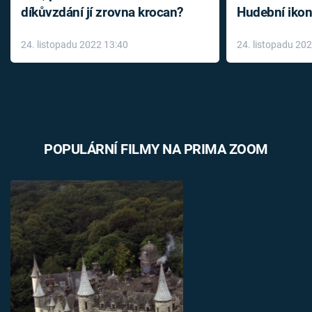
díkůvzdání jí zrovna krocan?
Hudební ikon
až do konce 
24. listopadu 2022 13:40
24. listopadu 20
léky
POPULÁRNÍ FILMY NA PRIMA ZOOM