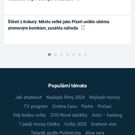
Štěstí z Kokury: Město velké jako Plzeň uniklo oběma
atomovým bombám, zasáhla náhoda
Populární témata
Jak zhubnout
Nejlepší filmy 2024
Nejlepší horory
TV program
Změna času
Partie
Počasí
Kdy budou volby
ZOO Nové začátky
Auto – katalog
7 pádů Honzy Dědka
Volby 2025
Svařené víno
Tatarák podle Pohlreicha
Aloe vera