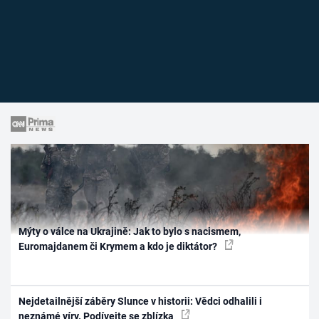
Mýty o válce na Ukrajině: Jak to bylo s nacismem,
Euromajdanem či Krymem a kdo je diktátor?
Nejdetailnější záběry Slunce v historii: Vědci odhalili i
neznámé víry. Podívejte se zblízka