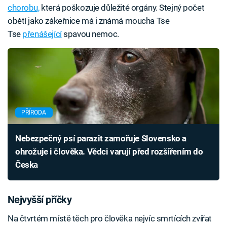
chorobu,
která poškozuje důležité orgány. Stejný počet
obětí jako zákeřnice má i známá moucha Tse
Tse
přenášející
spavou nemoc.
PŘÍRODA
Nebezpečný psí parazit zamořuje Slovensko a
ohrožuje i člověka. Vědci varují před rozšířením do
Česka
Nejvyšší příčky
Na čtvrtém místě těch pro člověka nejvíc smrtících zvířat