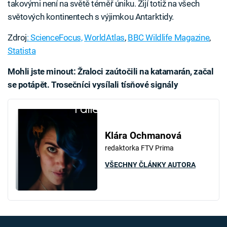
takovými není na světě téměř úniku. Žijí totiž na všech
světových kontinentech s výjimkou Antarktidy.
Zdroj
: ScienceFocus,
WorldAtlas
,
BBC Wildlife Magazine
,
Statista
Mohli jste minout: Žraloci zaútočili na katamarán, začal
se potápět. Trosečníci vysílali tísňové signály
Failed to fetch
Klára Ochmanová
redaktorka FTV Prima
VŠECHNY ČLÁNKY AUTORA