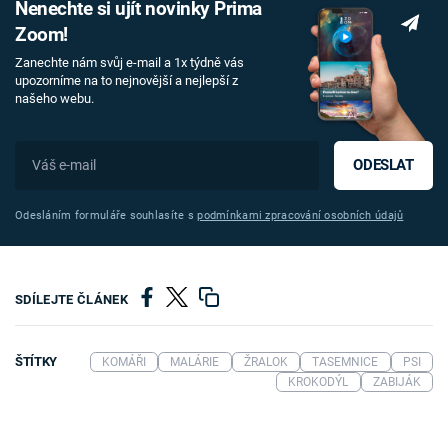
Nenechte si ujít novinky Prima
Zoom!
Zanechte nám svůj e-mail a 1x týdně vás
upozorníme na to nejnovější a nejlepší z
našeho webu.
ODESLAT
Odesláním formuláře souhlasíte s
podmínkami zpracování osobních údajů
SDÍLEJTE ČLÁNEK
ŠTÍTKY
KOMÁŘI
MALÁRIE
ŽRALOK
TASEMNICE
PSI
KROKODÝL
ZABIJÁK