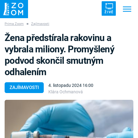
ŽIVĚ
Prima Zoom
■
Zajímavosti
Trendy:
ZRÁDCI
UFO
DRUHÁ SVĚTOVÁ VÁLKA
Žena předstírala rakovinu a
ZÁHADY
VETŘELCI DÁVNOVĚKU
vybrala miliony. Promyšlený
podvod skončil smutným
odhalením
Témata
4. listopadu 2024 16:00
ZAJÍMAVOSTI
Klára Ochmanová
Témata
Pořady
TV Program