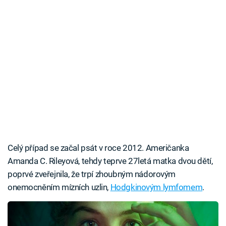
Celý případ se začal psát v roce 2012. Američanka
Amanda C. Rileyová, tehdy teprve 27letá matka dvou dětí,
poprvé zveřejnila, že trpí zhoubným nádorovým
onemocněním mízních uzlin,
Hodgkinovým lymfomem
.