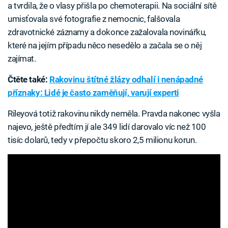
a tvrdila, že o vlasy přišla po chemoterapii. Na sociální sítě
umisťovala své fotografie z nemocnic, falšovala
zdravotnické záznamy a dokonce zažalovala novinářku,
které na jejím případu něco nesedělo a začala se o něj
zajímat.
Čtěte také:
Rakovinu štítné žlázy odhalí i nenápadné
příznaky: Lidé je často zaměňují, varují experti
Rileyová totiž rakovinu nikdy neměla. Pravda nakonec vyšla
najevo, ještě předtím jí ale 349 lidí darovalo víc než 100
tisíc dolarů, tedy v přepočtu skoro 2,5 milionu korun.