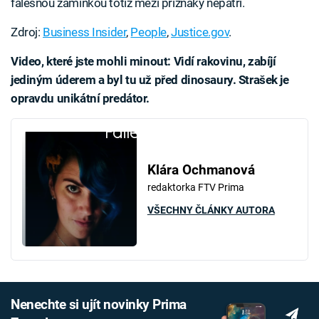
falešnou záminkou totiž mezi příznaky nepatří.
Zdroj:
Business Insider
,
People
,
Justice.gov
.
Video, které jste mohli minout: Vidí rakovinu, zabíjí
jediným úderem a byl tu už před dinosaury. Strašek je
opravdu unikátní predátor.
Failed to fetch
Klára Ochmanová
redaktorka FTV Prima
VŠECHNY ČLÁNKY AUTORA
Nenechte si ujít novinky Prima