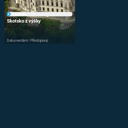
PŘEHRÁT
Skotsko z výšky
Dokumentární / Přírodopisný