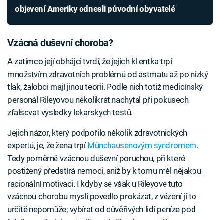
objevení Ameriky odnesli původní obyvatelé
Vzácná duševní choroba?
A zatímco její obhájci tvrdí, že jejich klientka trpí
množstvím zdravotních problémů od astmatu až po nízký
tlak, žalobci mají jinou teorii. Podle nich totiž medicínský
personál Rileyovou několikrát nachytal při pokusech
zfalšovat výsledky lékařských testů.
Jejich názor, který podpořilo několik zdravotnických
expertů, je, že žena trpí
Münchausenovým syndromem
.
Tedy poměrně vzácnou duševní poruchou, při které
postižený předstírá nemoci, aniž by k tomu měl nějakou
racionální motivaci. I kdyby se však u Rileyové tuto
vzácnou chorobu mysli povedlo prokázat, z vězení jí to
určitě nepomůže; vybírat od důvěřivých lidí peníze pod