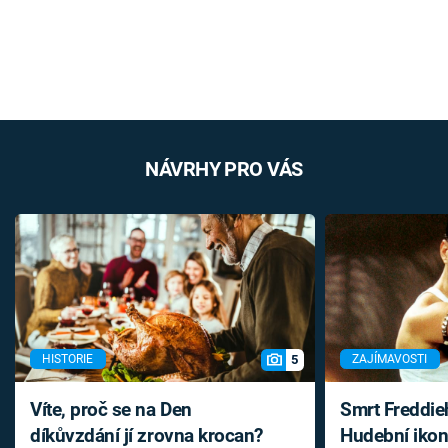
NÁVRHY PRO VÁS
5
HISTORIE
ZAJÍMAVOSTI
Víte, proč se na Den
Smrt Freddie
díkůvzdání jí zrovna krocan?
Hudební ikon