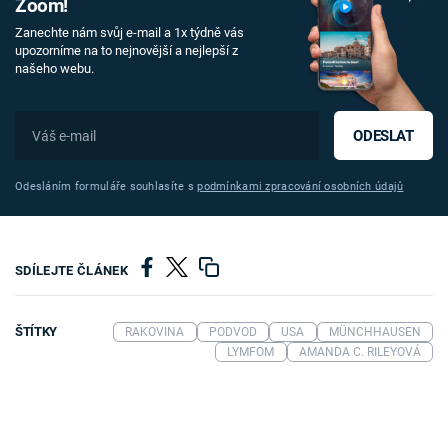
Zoom!
Zanechte nám svůj e-mail a 1x týdně vás
upozorníme na to nejnovější a nejlepší z
našeho webu.
ODESLAT
Odesláním formuláře souhlasíte s
podmínkami zpracování osobních údajů
SDÍLEJTE ČLÁNEK
ŠTÍTKY
RAKOVINA
PODVOD
USA
MÜNCHHAUSEN
LYMFOM
AMANDA C. RILEYOVÁ