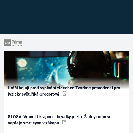
Hráči bojují proti vypínání videoher. Tvoříme precedent i pro
fyzický svět, říká Gregorová
GLOSA: Vracet Ukrajince do války je zlo. Žádný rodič si
nepřeje smrt syna v zákopu