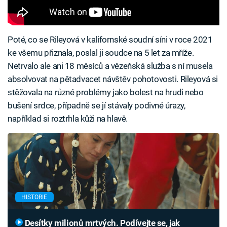
Poté, co se Rileyová v kalifornské soudní síni v roce 2021
ke všemu přiznala, poslal ji soudce na 5 let za mříže.
Netrvalo ale ani 18 měsíců a vězeňská služba s ní musela
absolvovat na pětadvacet návštěv pohotovosti. Rileyová si
stěžovala na různé problémy jako bolest na hrudi nebo
bušení srdce, případně se jí stávaly podivné úrazy,
například si roztrhla kůži na hlavě.
HISTORIE
Desítky milionů mrtvých. Podívejte se, jak