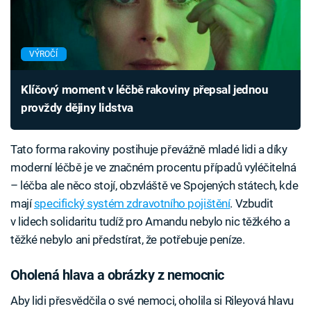
VÝROČÍ
Klíčový moment v léčbě rakoviny přepsal jednou
provždy dějiny lidstva
Tato forma rakoviny postihuje převážně mladé lidi a díky
moderní léčbě je ve značném procentu případů vyléčitelná
– léčba ale něco stojí, obzvláště ve Spojených státech, kde
mají
specifický systém zdravotního pojištění
. Vzbudit
v lidech solidaritu tudíž pro Amandu nebylo nic těžkého a
těžké nebylo ani předstírat, že potřebuje peníze.
Oholená hlava a obrázky z nemocnic
Aby lidi přesvědčila o své nemoci, oholila si Rileyová hlavu