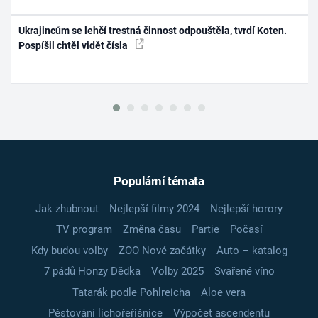
Ukrajincům se lehčí trestná činnost odpouštěla, tvrdí Koten.
Pospíšil chtěl vidět čísla
Populární témata
Jak zhubnout
Nejlepší filmy 2024
Nejlepší horory
TV program
Změna času
Partie
Počasí
Kdy budou volby
ZOO Nové začátky
Auto – katalog
7 pádů Honzy Dědka
Volby 2025
Svařené víno
Tatarák podle Pohlreicha
Aloe vera
Pěstování lichořeřišnice
Výpočet ascendentu