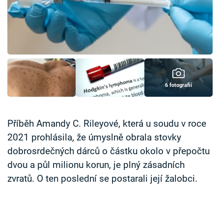
Časopis
Sledujte prima+
Přihlášení
6 fotografií
Sledujte nás
Příběh Amandy C. Rileyové, která u soudu v roce
2021 prohlásila, že úmyslně obrala stovky
dobrosrdečných dárců o částku okolo v přepočtu
dvou a půl milionu korun, je plný zásadních
zvratů. O ten poslední se postarali její žalobci.