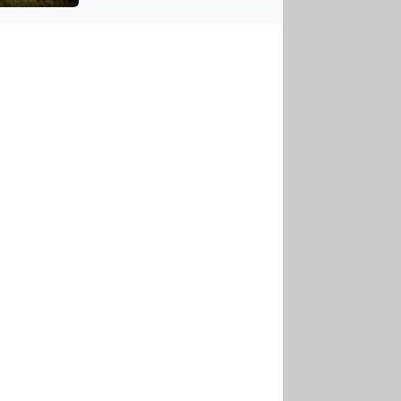
US
tornádem
RSUS
ZE A