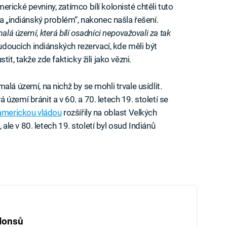
rické pevniny, zatímco bílí kolonisté chtěli tuto
la „indiánský problém“, nakonec našla řešení.
alá území, která bílí osadníci nepovažovali za tak
budoucích indiánských rezervací, kde měli být
it, takže zde fakticky žili jako vězni.
lá území, na nichž by se mohli trvale usídlit.
území bránit a v 60. a 70. letech 19. století se
 americkou vládou
rozšířily na oblast Velkých
, ale v 80. letech 19. století byl osud Indiánů
Honsů