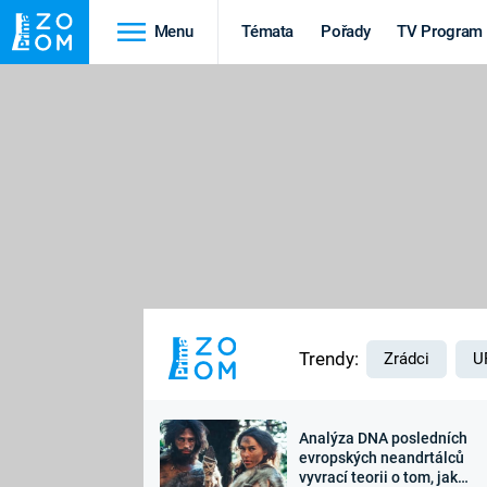
Menu
Témata
Pořady
TV Program
Cestování
Historie
HRADY A ZÁMKY
VIKINGOVÉ
HEDVÁBNÁ STEZKA
EPIDEMIE A
PANDEMIE
PŘÍRODA
STAROVĚKÝ EGYPT
Trendy:
Zrádci
U
Analýza DNA posledních
Druhá
Výročí
evropských neandrtálců
vyvrací teorii o tom, jak
světová válka