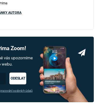
Prima
ÁNKY AUTORA
Prima Zoom!
dně vás upozorníme
ho webu.
ODESLAT
racování osobních údajů