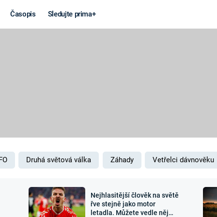
Časopis
Sledujte prima+
Věda a
Války
technika
STUDENÁ V
KORONAVIRUS
VÁLKA VE
VIETNAMU
VESMÍR
VÁLEČNÉ FI
MARS
SERIÁLY
FO
Druhá světová válka
Záhady
Vetřelci dávnověku
Nejhlasitější člověk na světě
Záhady a
Zajímav
řve stejně jako motor
letadla. Můžete vedle něj
konspirace