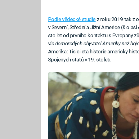
Podle vědecké studie
z roku 2019 tak z o
v Severní, Střední a Jižní Americe (šlo as
sto let od prvního kontaktu s Evropany zů
víc domorodých obyvatel Ameriky než boje 
Amerika: Tisíciletá historie americký histo
Spojených států v 19. století.