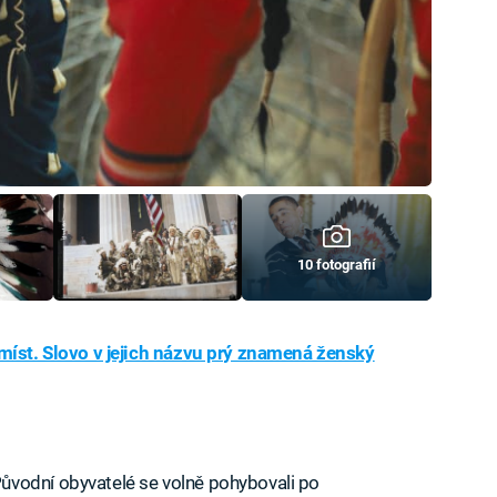
10 fotografií
míst. Slovo v jejich názvu prý znamená ženský
ůvodní obyvatelé se volně pohybovali po