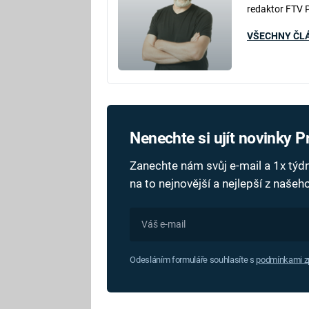
redaktor FTV 
VŠECHNY ČL
Nenechte si ujít novinky 
Zanechte nám svůj e-mail a 1x tý
na to nejnovější a nejlepší z naše
Odesláním formuláře souhlasíte s
podmínkami zp