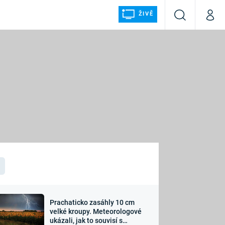
ŽIVĚ
Vyhledávání
Můj p
Prima+
ÁLKA
CNN Prima NEWS
Prima FRESH
Prima LIVING
LMY A
Prima Ženy
Prima LAJK
Prachaticko zasáhly 10 cm
osti
velké kroupy. Meteorologové
Sledujte nás
ukázali, jak to souvisí s