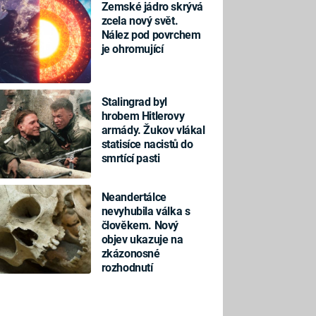
Zemské jádro skrývá
zcela nový svět.
Nález pod povrchem
je ohromující
Stalingrad byl
hrobem Hitlerovy
armády. Žukov vlákal
statisíce nacistů do
smrtící pasti
Neandertálce
nevyhubila válka s
člověkem. Nový
objev ukazuje na
zkázonosné
rozhodnutí