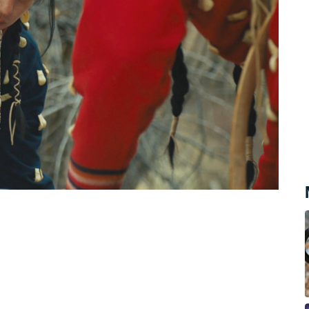
kou imunitu obyvatel proti
ako neštovice, spalničky, chřipka nebo
ení Ameriky v roce 1492 do roku 1600 na
merik. Prakticky jedinou nemocí, kterou
 kolonizátorům „pochlubit“, byl syfilis.