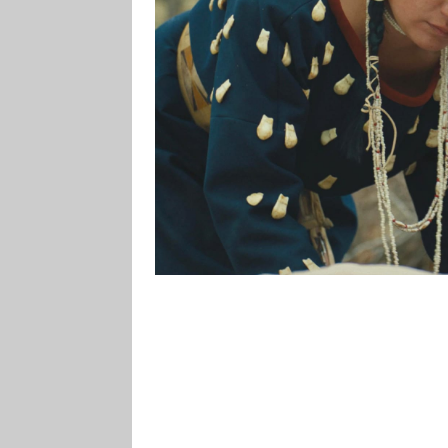
Eurasii, což mělo za následek níz
importovaným chorobám. Nemoci j
cholera zabily v období od objev
90 % indiánské populace všech A
se naopak mohli Indiáni evropským