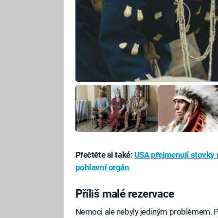
Přečtěte si také:
USA přejmenují stovky 
pohlavní orgán
Příliš malé rezervace
Nemoci ale nebyly jediným problémem. P