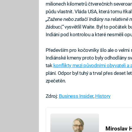
milionech kilometrů čtverečních severoame
půdu vlastnit. Vláda USA, která tomu říka
„Zažene nebo zatlačí Indiány na relativně m
žádoucí,“
vysvětlil Waite. Byl to počátek 
Indiáni pod kontrolou a které nesměli opust
Především pro kočovníky šlo ale o velmi ma
Indiánské kmeny proto byly odhodlány svá 
tak
konflikty mezi původními obyvateli a
plání. Odpor byl tuhý a trval přes deset let
zpečetěn.
Zdroj:
Business Insider
,
History
Miroslav 