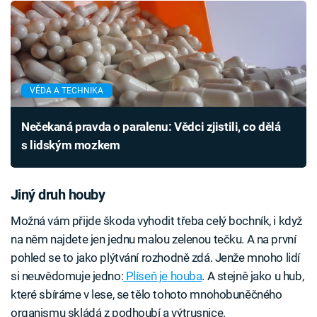
VĚDA A TECHNIKA
Nečekaná pravda o paralenu: Vědci zjistili, co dělá
s lidským mozkem
Jiný druh houby
Možná vám přijde škoda vyhodit třeba celý bochník, i když
na něm najdete jen jednu malou zelenou tečku. A na první
pohled se to jako plýtvání rozhodně zdá. Jenže mnoho lidí
si neuvědomuje jedno:
Plíseň je houba
. A stejně jako u hub,
které sbíráme v lese, se tělo tohoto mnohobuněčného
organismu skládá z podhoubí a výtrusnice.