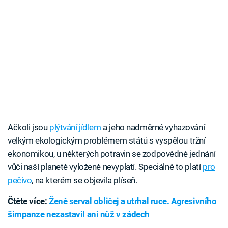
Ačkoli jsou
plýtvání jídlem
a jeho nadměrné vyhazování
velkým ekologickým problémem států s vyspělou tržní
ekonomikou, u některých potravin se zodpovědné jednání
vůči naší planetě vyloženě nevyplatí. Speciálně to platí
pro
pečivo
, na kterém se objevila plíseň.
Čtěte více:
Ženě serval obličej a utrhal ruce. Agresivního
šimpanze nezastavil ani nůž v zádech