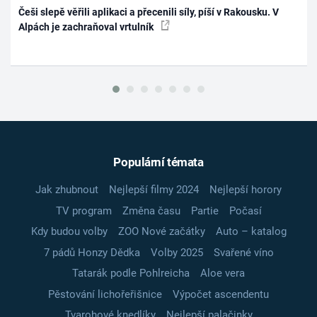
Češi slepě věřili aplikaci a přecenili síly, píší v Rakousku. V
Alpách je zachraňoval vrtulník
Populární témata
Jak zhubnout
Nejlepší filmy 2024
Nejlepší horory
TV program
Změna času
Partie
Počasí
Kdy budou volby
ZOO Nové začátky
Auto – katalog
7 pádů Honzy Dědka
Volby 2025
Svařené víno
Tatarák podle Pohlreicha
Aloe vera
Pěstování lichořeřišnice
Výpočet ascendentu
Tvarohové knedlíky
Nejlepší palačinky