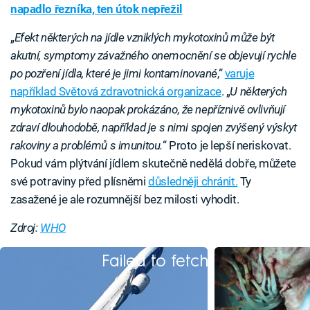
napadlo řezníka, ten útok nepřežil
„
Efekt některých na jídle vzniklých mykotoxinů může být
akutní, symptomy závažného onemocnění se objevují rychle
po pozření jídla, které je jimi kontaminované
,“
varuje
například Světová zdravotnická organizace
. „
U některých
mykotoxinů bylo naopak prokázáno, že nepříznivě ovlivňují
zdraví dlouhodobě, například je s nimi spojen zvýšený výskyt
rakoviny a problémů s imunitou.
“ Proto je lepší neriskovat.
Pokud vám plýtvání jídlem skutečně nedělá dobře, můžete
své potraviny před plísněmi
důsledněji chránit.
Ty
zasažené je ale rozumnější bez milosti vyhodit.
Zdroj:
WHO
Failed to fetch