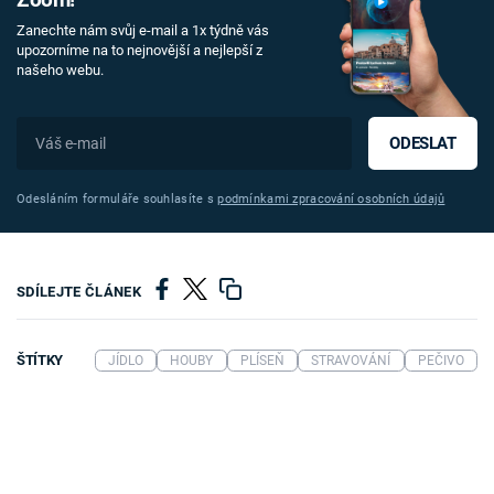
Zoom!
Zanechte nám svůj e-mail a 1x týdně vás
upozorníme na to nejnovější a nejlepší z
našeho webu.
ODESLAT
Odesláním formuláře souhlasíte s
podmínkami zpracování osobních údajů
SDÍLEJTE ČLÁNEK
ŠTÍTKY
JÍDLO
HOUBY
PLÍSEŇ
STRAVOVÁNÍ
PEČIVO