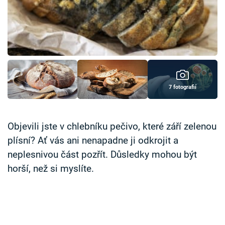
Časopis
Sledujte prima+
Přihlášení
7 fotografií
Sledujte nás
Objevili jste v chlebníku pečivo, které září zelenou
plísní? Ať vás ani nenapadne ji odkrojit a
neplesnivou část pozřít. Důsledky mohou být
horší, než si myslíte.