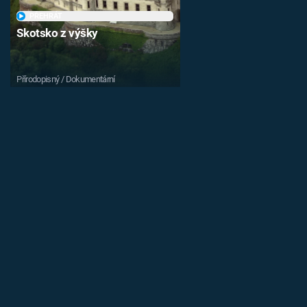
PŘEHRÁT
Skotsko z výšky
Přírodopisný / Dokumentární