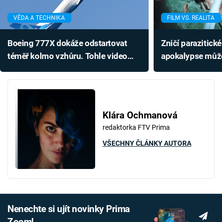
VĚDA A TECHNIKA
FILM VS. REALITA
Boeing 777X dokáže odstartovat
Zničí parazitick
téměř kolmo vzhůru. Tohle video
apokalypse můž
vám rozhoupe žaludek
nečekaně blízko
Klára Ochmanová
redaktorka FTV Prima
VŠECHNY ČLÁNKY AUTORA
Nenechte si ujít novinky Prima