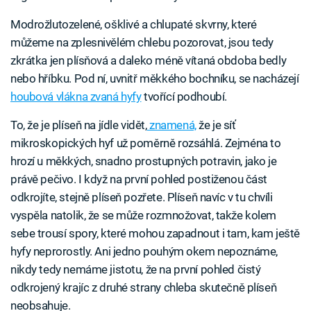
Modrožlutozelené, ošklivé a chlupaté skvrny, které
můžeme na zplesnivělém chlebu pozorovat, jsou tedy
zkrátka jen plísňová a daleko méně vítaná obdoba bedly
nebo hříbku. Pod ní, uvnitř měkkého bochníku, se nacházejí
houbová vlákna zvaná hyfy
tvořící podhoubí.
To, že je plíseň na jídle vidět,
znamená,
že je síť
mikroskopických hyf už poměrně rozsáhlá. Zejména to
hrozí u měkkých, snadno prostupných potravin, jako je
právě pečivo. I když na první pohled postiženou část
odkrojíte, stejně plíseň pozřete. Plíseň navíc v tu chvíli
vyspěla natolik, že se může rozmnožovat, takže kolem
sebe trousí spory, které mohou zapadnout i tam, kam ještě
hyfy neprorostly. Ani jedno pouhým okem nepoznáme,
nikdy tedy nemáme jistotu, že na první pohled čistý
odkrojený krajíc z druhé strany chleba skutečně plíseň
neobsahuje.