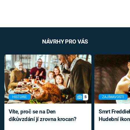
NÁVRHY PRO VÁS
5
HISTORIE
ZAJÍMAVOSTI
Víte, proč se na Den
Smrt Freddie
díkůvzdání jí zrovna krocan?
Hudební ikon
až do konce 