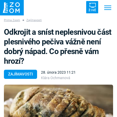
ŽIVĚ
Prima Zoom
■
Zajímavosti
Trendy:
ZRÁDCI
UFO
DRUHÁ SVĚTOVÁ VÁLKA
Odkrojit a sníst neplesnivou část
ZÁHADY
VETŘELCI DÁVNOVĚKU
plesnivého pečiva vážně není
dobrý nápad. Co přesně vám
hrozí?
Témata
28. února 2023 11:21
ZAJÍMAVOSTI
Klára Ochmanová
Témata
Pořady
TV Program