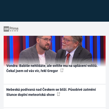
Vondra: Babiše nehlídáte, ale svítíte mu na uplácení voličů.
Čekal jsem od vás víc, řekl Gregor
Nebeská podívaná nad Českem se blíží. Působivé zatmění
Slunce doplní meteorická show