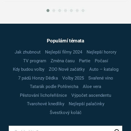
Populární témata
Jak zhubnout
Nejlepší filmy 2024
Nejlepší horory
TV program
Změna času
Partie
Počasí
Kdy budou volby
ZOO Nové začátky
Auto – katalog
7 pádů Honzy Dědka
Volby 2025
Svařené víno
Tatarák podle Pohlreicha
Aloe vera
Pěstování lichořeřišnice
Výpočet ascendentu
Tvarohové knedlíky
Nejlepší palačinky
Švestkový koláč