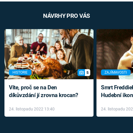
NÁVRHY PRO VÁS
5
HISTORIE
ZAJÍMAVOSTI
Víte, proč se na Den
Smrt Freddie
díkůvzdání jí zrovna krocan?
Hudební ikon
až do konce 
24. listopadu 2022 13:40
24. listopadu 20
léky