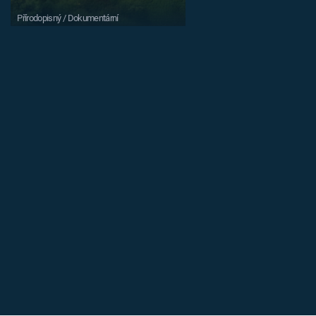
Přírodopisný / Dokumentární