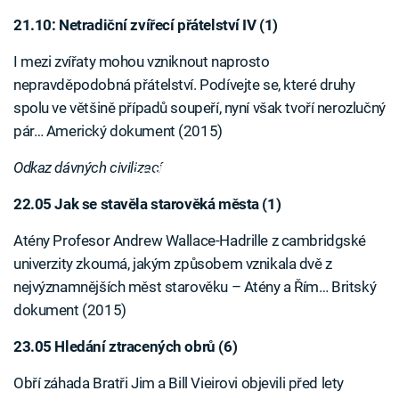
21.10: Netradiční zvířecí přátelství IV (1)
I mezi zvířaty mohou vzniknout naprosto
nepravděpodobná přátelství. Podívejte se, které druhy
spolu ve většině případů soupeří, nyní však tvoří nerozlučný
pár… Americký dokument (2015)
Odkaz dávných civilizací
Failed to fetch
22.05 Jak se stavěla starověká města (1)
Atény Profesor Andrew Wallace-Hadrille z cambridgské
univerzity zkoumá, jakým způsobem vznikala dvě z
nejvýznamnějších měst starověku – Atény a Řím… Britský
dokument (2015)
23.05 Hledání ztracených obrů (6)
Obří záhada Bratři Jim a Bill Vieirovi objevili před lety