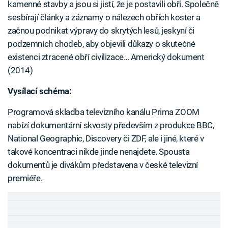
kamenné stavby a jsou si jistí, že je postavili obři. Společně
sesbírají články a záznamy o nálezech obřích koster a
začnou podnikat výpravy do skrytých lesů, jeskyní či
podzemních chodeb, aby objevili důkazy o skutečné
existenci ztracené obří civilizace… Americký dokument
(2014)
Vysílací schéma:
Failed to fetch
Programová skladba televizního kanálu Prima ZOOM
nabízí dokumentární skvosty především z produkce BBC,
National Geographic, Discovery či ZDF, ale i jiné, které v
takové koncentraci nikde jinde nenajdete. Spousta
dokumentů je divákům představena v české televizní
premiéře.