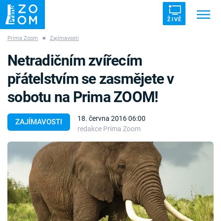
ŽIVĚ
Prima Zoom
■
Zajímavosti
Trendy:
ZRÁDCI
UFO
DRUHÁ SVĚTOVÁ VÁLKA
Netradičním zvířecím
ZÁHADY
VETŘELCI DÁVNOVĚKU
přátelstvím se zasmějete v
sobotu na Prima ZOOM!
18. června 2016 06:00
ZAJÍMAVOSTI
redakce Prima Zoom
Témata
Témata
Pořady
TV Program