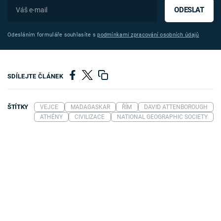
ODESLAT
Odesláním formuláře souhlasíte s
podmínkami zpracování osobních údajů
SDÍLEJTE ČLÁNEK
ŠTÍTKY
VEJCE
MADAGASKAR
ŘÍM
DAVID ATTENBOROUGH
ATHÉNY
CIVILIZACE
NATIONAL GEOGRAPHIC SOCIETY