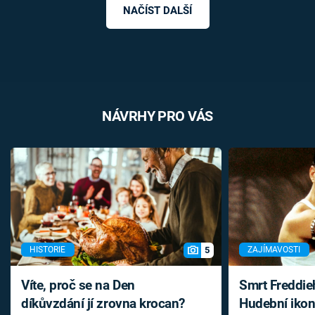
NAČÍST DALŠÍ
NÁVRHY PRO VÁS
5
HISTORIE
ZAJÍMAVOSTI
Víte, proč se na Den
Smrt Freddie
díkůvzdání jí zrovna krocan?
Hudební ikon