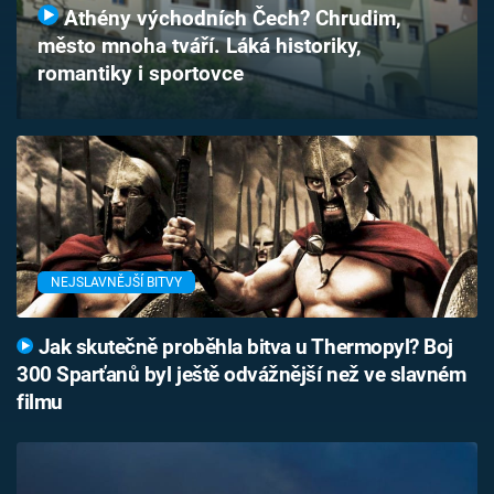
Athény východních Čech? Chrudim,
Časopis
město mnoha tváří. Láká historiky,
romantiky i sportovce
Sledujte prima+
Přihlášení
Sledujte nás
NEJSLAVNĚJŠÍ BITVY
Jak skutečně proběhla bitva u Thermopyl? Boj
300 Sparťanů byl ještě odvážnější než ve slavném
filmu