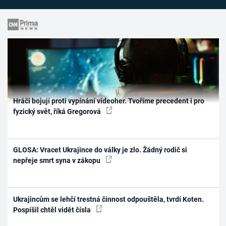
Hráči bojují proti vypínání videoher. Tvoříme precedent i pro
fyzický svět, říká Gregorová
GLOSA: Vracet Ukrajince do války je zlo. Žádný rodič si
nepřeje smrt syna v zákopu
Ukrajincům se lehčí trestná činnost odpouštěla, tvrdí Koten.
Pospíšil chtěl vidět čísla