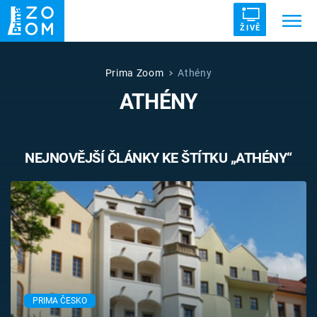
ŽIVĚ
Trendy:
ZRÁDCI
UFO
DRUHÁ SVĚTOVÁ VÁLKA
Prima Zoom
Athény
ATHÉNY
ZÁHADY
VETŘELCI DÁVNOVĚKU
NEJNOVĚJŠÍ ČLÁNKY KE ŠTÍTKU „ATHÉNY“
Témata
Témata
Pořady
TV Program
PRIMA ČESKO