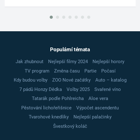
Populární témata
Jak zhubnout
Nejlepší filmy 2024
Nejlepší horory
TV program
Změna času
Partie
Počasí
Kdy budou volby
ZOO Nové začátky
Auto – katalog
7 pádů Honzy Dědka
Volby 2025
Svařené víno
Tatarák podle Pohlreicha
Aloe vera
Pěstování lichořeřišnice
Výpočet ascendentu
Tvarohové knedlíky
Nejlepší palačinky
Švestkový koláč