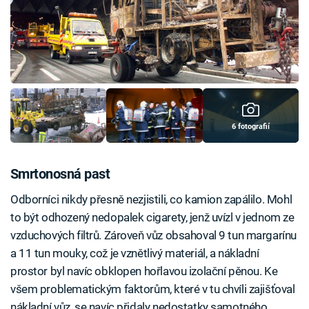
6 fotografií
Smrtonosná past
Odborníci nikdy přesně nezjistili, co kamion zapálilo. Mohl
to být odhozený nedopalek cigarety, jenž uvízl v jednom ze
vzduchových filtrů. Zároveň vůz obsahoval 9 tun margarínu
a 11 tun mouky, což je vznětlivý materiál, a nákladní
prostor byl navíc obklopen hořlavou izolační pěnou. Ke
všem problematickým faktorům, které v tu chvíli zajišťoval
nákladní vůz, se navíc přidaly nedostatky samotného