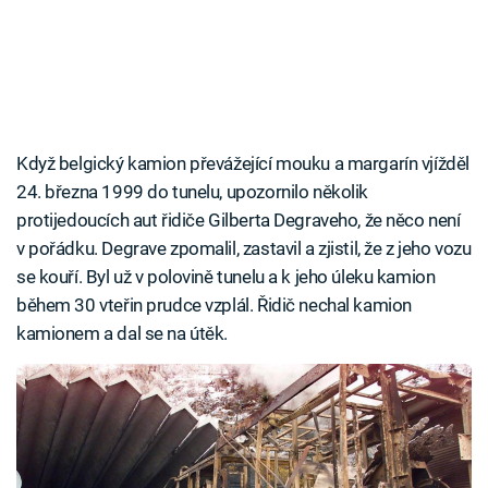
Když belgický kamion převážející mouku a margarín vjížděl
24. března 1999 do tunelu, upozornilo několik
protijedoucích aut řidiče Gilberta Degraveho, že něco není
v pořádku. Degrave zpomalil, zastavil a zjistil, že z jeho vozu
se kouří. Byl už v polovině tunelu a k jeho úleku kamion
během 30 vteřin prudce vzplál. Řidič nechal kamion
kamionem a dal se na útěk.