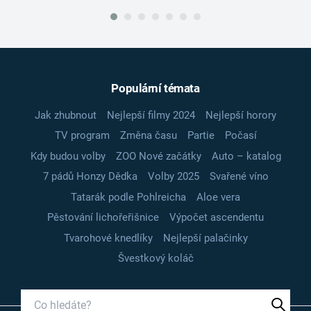
Populární témata
Jak zhubnout
Nejlepší filmy 2024
Nejlepší horory
TV program
Změna času
Partie
Počasí
Kdy budou volby
ZOO Nové začátky
Auto – katalog
7 pádů Honzy Dědka
Volby 2025
Svařené víno
Tatarák podle Pohlreicha
Aloe vera
Pěstování lichořeřišnice
Výpočet ascendentu
Tvarohové knedlíky
Nejlepší palačinky
Švestkový koláč