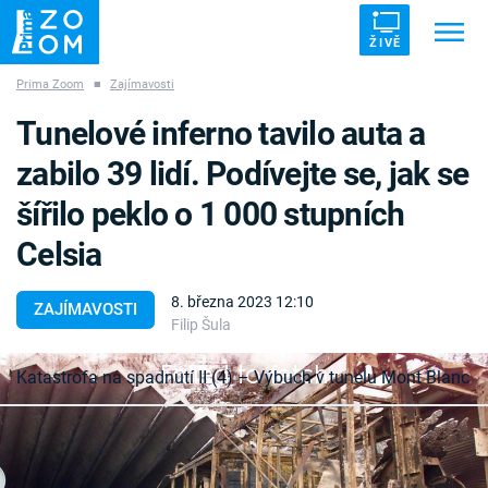
ŽIVĚ
Prima Zoom
■
Zajímavosti
Trendy:
ZRÁDCI
UFO
DRUHÁ SVĚTOVÁ VÁLKA
Tunelové inferno tavilo auta a
ZÁHADY
VETŘELCI DÁVNOVĚKU
zabilo 39 lidí. Podívejte se, jak se
šířilo peklo o 1 000 stupních
Celsia
Témata
8. března 2023 12:10
ZAJÍMAVOSTI
Filip Šula
Témata
Failed to fetch
Katastrofa na spadnutí II (4) – Výbuch v tunelu Mont Blanc
Pořady
Montblanský tunel byl považovaný za jedno z
TV Program
nejbezpečnějších přepravních míst na světě.