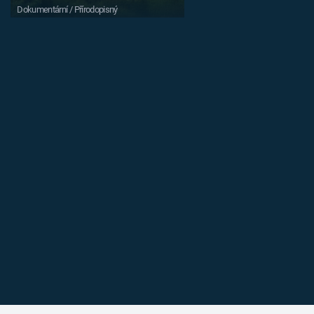
Dokumentární / Přírodopisný