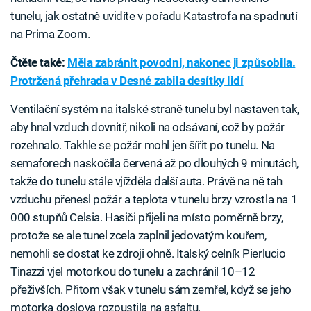
tunelu, jak ostatně uvidíte v pořadu Katastrofa na spadnutí
na Prima Zoom.
Čtěte také:
Měla zabránit povodni, nakonec ji způsobila.
Protržená přehrada v Desné zabila desítky lidí
Ventilační systém na italské straně tunelu byl nastaven tak,
aby hnal vzduch dovnitř, nikoli na odsávaní, což by požár
rozehnalo. Takhle se požár mohl jen šířit po tunelu. Na
semaforech naskočila červená až po dlouhých 9 minutách,
takže do tunelu stále vjížděla další auta. Právě na ně tah
vzduchu přenesl požár a teplota v tunelu brzy vzrostla na 1
000 stupňů Celsia. Hasiči přijeli na místo poměrně brzy,
protože se ale tunel zcela zaplnil jedovatým kouřem,
nemohli se dostat ke zdroji ohně. Italský celník Pierlucio
Tinazzi vjel motorkou do tunelu a zachránil 10–12
přeživších. Přitom však v tunelu sám zemřel, když se jeho
motorka doslova rozpustila na asfaltu.