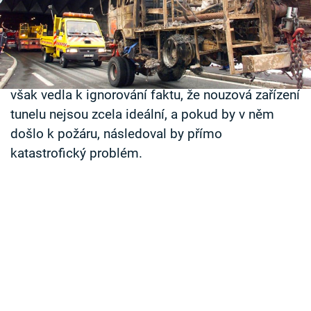
Časopis
Jedna z hlavních dopravních cest přes Alpy je 8,6
metrů široká, 11 kilometrů dlouhá a vede z
Sledujte prima+
francouzského města Chamonix do italského
města Aosta. Dlouhá léta bez jakýchkoli závad
Přihlášení
však vedla k ignorování faktu, že nouzová zařízení
tunelu nejsou zcela ideální, a pokud by v něm
došlo k požáru, následoval by přímo
Sledujte nás
katastrofický problém.