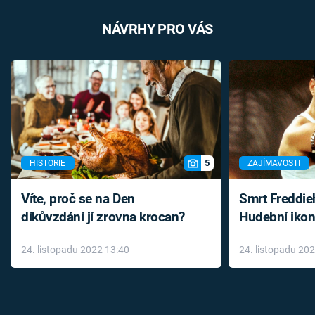
NÁVRHY PRO VÁS
5
HISTORIE
ZAJÍMAVOSTI
Víte, proč se na Den
Smrt Freddie
díkůvzdání jí zrovna krocan?
Hudební ikon
až do konce 
24. listopadu 2022 13:40
24. listopadu 20
léky