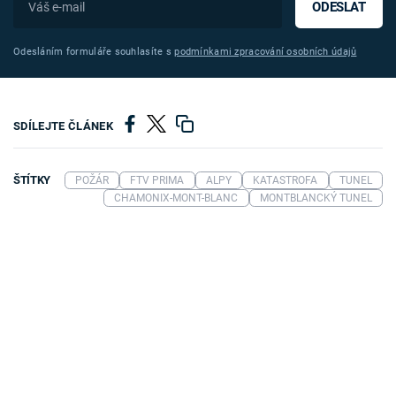
ODESLAT
Odesláním formuláře souhlasíte s
podmínkami zpracování osobních údajů
SDÍLEJTE ČLÁNEK
ŠTÍTKY
POŽÁR
FTV PRIMA
ALPY
KATASTROFA
TUNEL
CHAMONIX-MONT-BLANC
MONTBLANCKÝ TUNEL