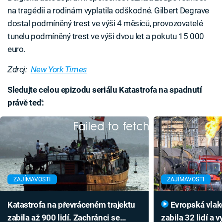
na tragédii a rodinám vyplatila odškodné. Gilbert Degrave
dostal podmíněný trest ve výši 4 měsíců, provozovatelé
tunelu podmíněný trest ve výši dvou let a pokutu 15 000
euro.
Zdroj:
New York Times
Sledujte celou epizodu seriálu Katastrofa na spadnutí
právě teď:
Failed to fetch
ZAJÍMAVOSTI
ZAJÍMAVOSTI
Katastrofa na převráceném trajektu
Evropská vlaková katastrofa
zabila až 900 lidí. Zachránci se
zabila 32 lidí a v