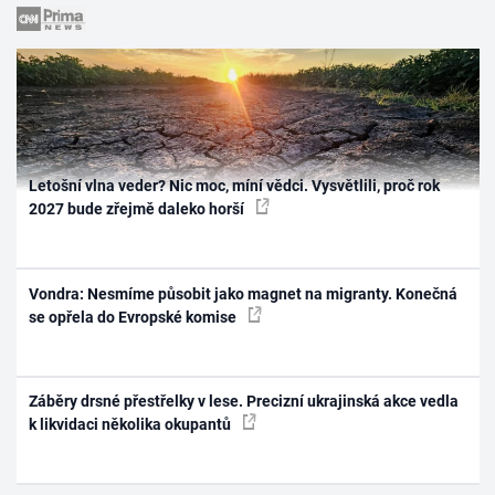
Letošní vlna veder? Nic moc, míní vědci. Vysvětlili, proč rok
2027 bude zřejmě daleko horší
Vondra: Nesmíme působit jako magnet na migranty. Konečná
se opřela do Evropské komise
Záběry drsné přestřelky v lese. Precizní ukrajinská akce vedla
k likvidaci několika okupantů