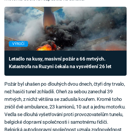
VÝROČÍ
Letadlo na kusy, masivní požár a 66 mrtvých.
Katastrofa na Ruzyni čekala na vysvětlení 26 let
Požár byl uhašen po dlouhých dvou dnech, čtyři dny trvalo,
než hasiči tunel zchladili. Oheň za sebou zanechal 39
mrtvých, z nichž většina se zadusila kouřem. Kromě toho
zničil dvě ambulance, 23 kamionů, 10 aut a jednu motorku.
Vedla se dlouhá vyšetřování proti provozovatelům tunelu,
belgické dopravní společnosti i samotnému řidiči.
Belgická autodopravní společnost uznala zodpovědnost