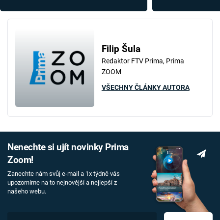
chovali jako zvířata
Vykolejení bylo 
Filip Šula
Redaktor FTV Prima, Prima
ZOOM
VŠECHNY ČLÁNKY AUTORA
Nenechte si ujít novinky Prima
Zoom!
Zanechte nám svůj e-mail a 1x týdně vás
upozorníme na to nejnovější a nejlepší z
našeho webu.