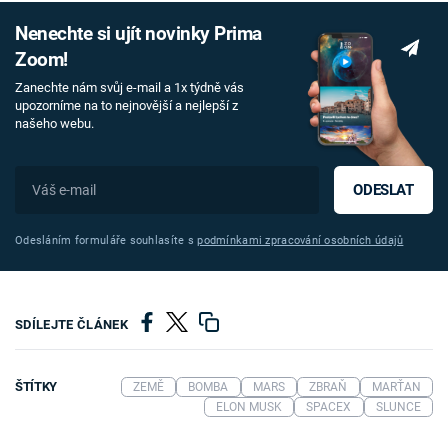
Nenechte si ujít novinky Prima
Zoom!
Zanechte nám svůj e-mail a 1x týdně vás
upozorníme na to nejnovější a nejlepší z
našeho webu.
ODESLAT
Odesláním formuláře souhlasíte s
podmínkami zpracování osobních údajů
SDÍLEJTE ČLÁNEK
ŠTÍTKY
ZEMĚ
BOMBA
MARS
ZBRAŇ
MARŤAN
ELON MUSK
SPACEX
SLUNCE