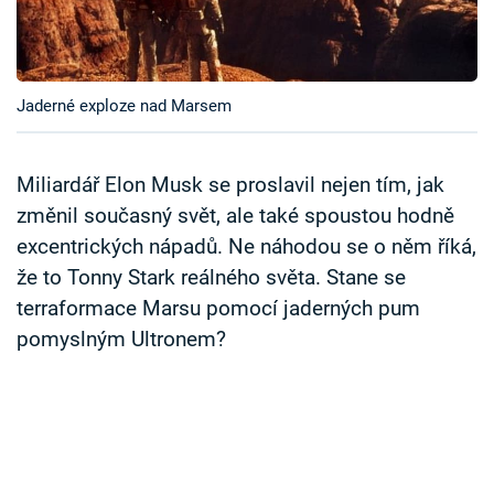
Časopis
Sledujte prima+
Jaderné exploze nad Marsem
Přihlášení
Miliardář Elon Musk se proslavil nejen tím, jak
změnil současný svět, ale také spoustou hodně
Sledujte nás
excentrických nápadů. Ne náhodou se o něm říká,
že to Tonny Stark reálného světa. Stane se
terraformace Marsu pomocí jaderných pum
pomyslným Ultronem?