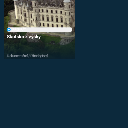
PŘEHRÁT
Skotsko z výšky
Dokumentární / Přírodopisný