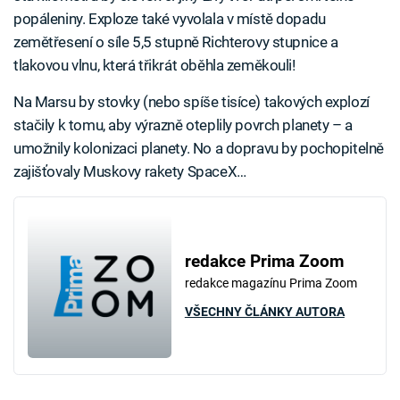
popáleniny. Exploze také vyvolala v místě dopadu
zemětřesení o síle 5,5 stupně Richterovy stupnice a
tlakovou vlnu, která třikrát oběhla zeměkouli!
Na Marsu by stovky (nebo spíše tisíce) takových explozí
stačily k tomu, aby výrazně oteplily povrch planety – a
umožnily kolonizaci planety. No a dopravu by pochopitelně
zajišťovaly Muskovy rakety SpaceX…
redakce Prima Zoom
redakce magazínu Prima Zoom
VŠECHNY ČLÁNKY AUTORA