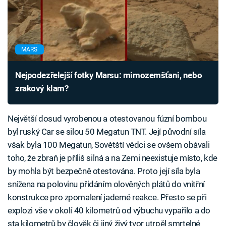
MARS
Nejpodezřelejší fotky Marsu: mimozemšťani, nebo
zrakový klam?
Největší dosud vyrobenou a otestovanou fúzní bombou
byl ruský Car se silou 50 Megatun TNT. Její původní síla
však byla 100 Megatun, Sovětští vědci se ovšem obávali
toho, že zbraň je příliš silná a na Zemi neexistuje místo, kde
by mohla být bezpečně otestována. Proto její síla byla
snížena na polovinu přidáním olověných plátů do vnitřní
konstrukce pro zpomalení jaderné reakce. Přesto se při
explozi vše v okolí 40 kilometrů od výbuchu vypařilo a do
sta kilometrů by člověk či jiný živý tvor utrpěl smrtelné