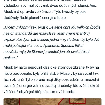
výsledkem by měl být vznik dvou dočasných sluncí. Ano,
Musk má opravdu velké vize… Tyto hvězdy by pak
dodávaly Rudé planetě energii a teplo.
„O čem mluvím,“
řekl Musk
, „je série opravdu velkých (podle
našich standardů, ale malých ve vesmírném měřítku)
explozí. Každých pár sekund jedna – výsledkem by byla dvě
malá pulzující slunce nad planetou. Spousta lidí si
neuvědomuje, že Slunce je vlastně jen obrovská fúzní
reakce…“
Musk by na to nepoužil klasické atomové zbraně, ty by na
něco podobného byly příliš slabé. Musely by se využít tzv.
fúzní zbraně. Tyto zbraně mají díky obrovskému množství
uvolněné energie velmi devastující účinky, řádově tisíckrát
větší než obyčejná štěpná atomová bomba.