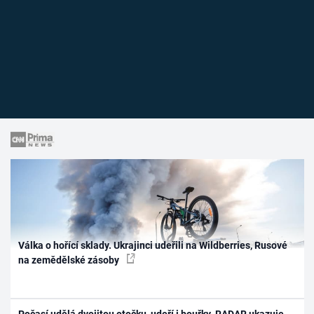
Válka o hořící sklady. Ukrajinci udeřili na Wildberries, Rusové
na zemědělské zásoby
Počasí udělá dvojitou otočku, udeří i bouřky. RADAR ukazuje,