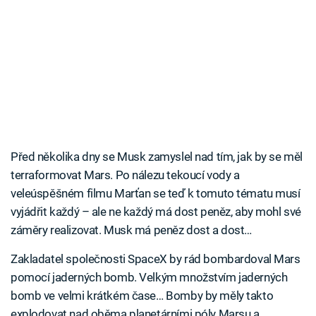
Před několika dny se Musk zamyslel nad tím, jak by se měl
terraformovat Mars. Po nálezu tekoucí vody a
veleúspěšném filmu Marťan se teď k tomuto tématu musí
vyjádřit každý – ale ne každý má dost peněz, aby mohl své
záměry realizovat. Musk má peněz dost a dost…
Zakladatel společnosti SpaceX by rád bombardoval Mars
pomocí jaderných bomb. Velkým množstvím jaderných
bomb ve velmi krátkém čase… Bomby by měly takto
explodovat nad oběma planetárními póly Marsu a