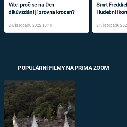
Víte, proč se na Den
Smrt Freddie
díkůvzdání jí zrovna krocan?
Hudební ikon
až do konce 
24. listopadu 2022 13:40
24. listopadu 20
léky
POPULÁRNÍ FILMY NA PRIMA ZOOM