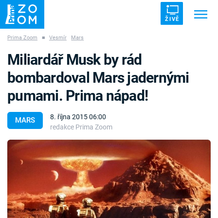
ŽIVĚ
Prima Zoom
■
Vesmír
Mars
Trendy:
ZRÁDCI
UFO
DRUHÁ SVĚTOVÁ VÁLKA
Miliardář Musk by rád
ZÁHADY
VETŘELCI DÁVNOVĚKU
bombardoval Mars jadernými
pumami. Prima nápad!
8. října 2015 06:00
MARS
redakce Prima Zoom
Témata
Témata
Pořady
TV Program