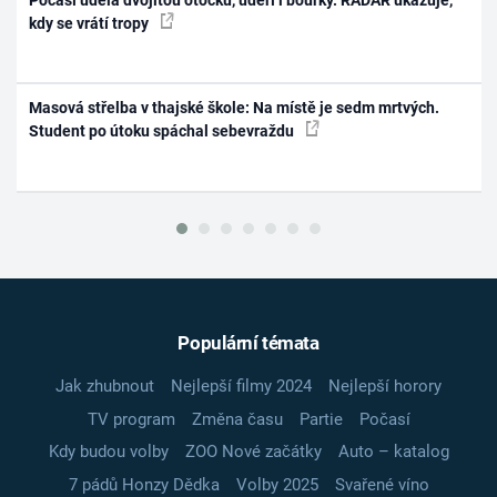
kdy se vrátí tropy
Masová střelba v thajské škole: Na místě je sedm mrtvých.
Student po útoku spáchal sebevraždu
Populární témata
Jak zhubnout
Nejlepší filmy 2024
Nejlepší horory
TV program
Změna času
Partie
Počasí
Kdy budou volby
ZOO Nové začátky
Auto – katalog
7 pádů Honzy Dědka
Volby 2025
Svařené víno