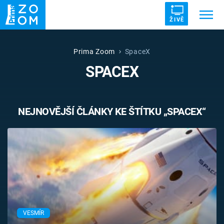
ŽIVĚ
Trendy:
ZRÁDCI
UFO
DRUHÁ SVĚTOVÁ VÁLKA
Prima Zoom
SpaceX
SPACEX
ZÁHADY
VETŘELCI DÁVNOVĚKU
NEJNOVĚJŠÍ ČLÁNKY KE ŠTÍTKU „SPACEX“
Témata
Témata
Pořady
TV Program
VESMÍR