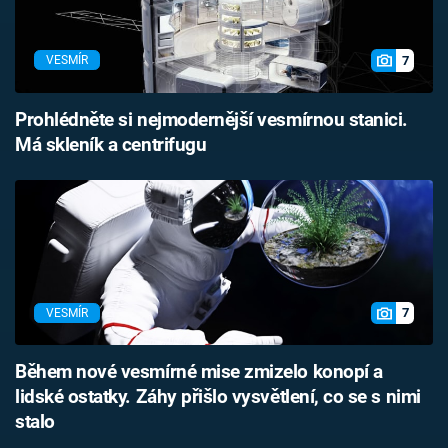
7
VESMÍR
Prohlédněte si nejmodernější vesmírnou stanici.
Má skleník a centrifugu
7
VESMÍR
Během nové vesmírné mise zmizelo konopí a
lidské ostatky. Záhy přišlo vysvětlení, co se s nimi
stalo