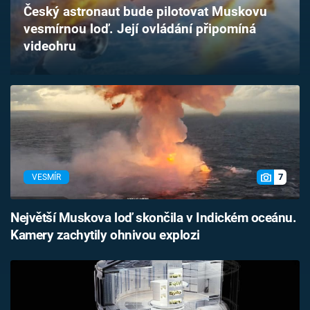
Český astronaut bude pilotovat Muskovu
Časopis
vesmírnou loď. Její ovládání připomíná
videohru
Sledujte prima+
Přihlášení
Sledujte nás
7
VESMÍR
Největší Muskova loď skončila v Indickém oceánu.
Kamery zachytily ohnivou explozi