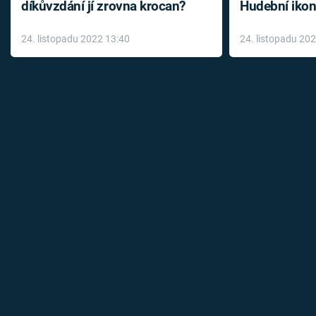
díkůvzdání jí zrovna krocan?
Hudební ikon
až do konce 
24. listopadu 2022 13:40
24. listopadu 20
léky