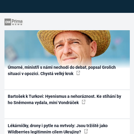
Úmorné, ministři s námi nechodí do debat, popsal Grolich
situaci v opozici. Chystá velký krok
Bartošek k Turkovi: Hyenismus a nehoráznost. Ke stíhání by
ho Sněmovna vydala, míní Vondráček
Lékárničky, drony i pytle na mrtvoly: Jsou tržiště jako
Wildberries legitimním cílem Ukrajiny?