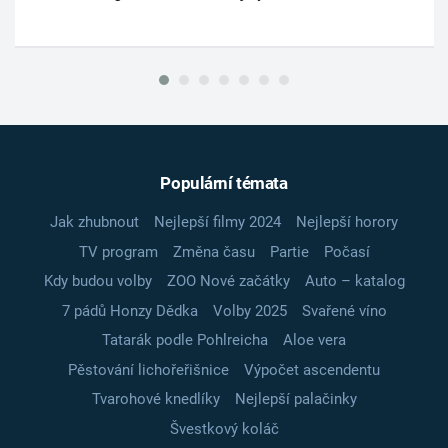
Populární témata
Jak zhubnout
Nejlepší filmy 2024
Nejlepší horory
TV program
Změna času
Partie
Počasí
Kdy budou volby
ZOO Nové začátky
Auto – katalog
7 pádů Honzy Dědka
Volby 2025
Svařené víno
Tatarák podle Pohlreicha
Aloe vera
Pěstování lichořeřišnice
Výpočet ascendentu
Tvarohové knedlíky
Nejlepší palačinky
Švestkový koláč