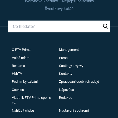
Tvarohové knedlíky
Nejlepší palačinky
Švestkový koláč
O FTV Prima
Management
Volná místa
Press
Reklama
Castingy a výzvy
HbbTV
Kontakty
Podmínky užívání
Zpracování osobních údajů
Cookies
Nápověda
Vlastník FTV Prima spol. s
Redakce
r.o.
Nahlásit chybu
Nastavení soukromí