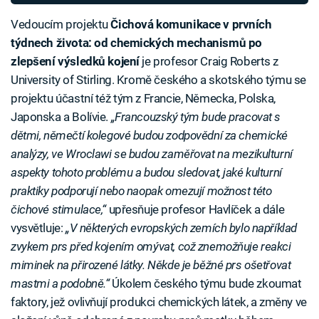
Vedoucím projektu
Čichová komunikace v prvních
týdnech života: od chemických mechanismů po
zlepšení výsledků kojení
je profesor Craig Roberts z
University of Stirling. Kromě českého a skotského týmu se
projektu účastní též tým z Francie, Německa, Polska,
Japonska a Bolívie.
„Francouzský tým bude pracovat s
dětmi, němečtí kolegové budou zodpovědní za chemické
analýzy, ve Wroclawi se budou zaměřovat na mezikulturní
aspekty tohoto problému a budou sledovat, jaké kulturní
praktiky podporují nebo naopak omezují možnost této
čichové stimulace,“
upřesňuje profesor Havlíček a dále
vysvětluje:
„V některých evropských zemích bylo například
zvykem prs před kojením omývat, což znemožňuje reakci
miminek na přirozené látky. Někde je běžné prs ošetřovat
mastmi a podobně.“
Úkolem českého týmu bude zkoumat
faktory, jež ovlivňují produkci chemických látek, a změny ve