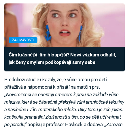
ZAJÍMAVOSTI
Čím krásnější, tím hloupější? Nový výzkum odhalil,
jak ženy omylem podkopávají samy sebe
Předchozí studie ukázaly, že je vůně prsou pro děti
přitažlivá a nápomocná k přisátí na matčin prs.
„Novorozenci se orientují směrem k prsu na základě vůně
mleziva, která se částečně překrývá vůni amniotické tekutiny
a následně i vůni mateřského mléka. Díky tomu je zde jakási
kontinuita prenatální zkušenosti s tím, co se děti učí vnímat
po porodu,“
popisuje profesor Havlíček a dodává:
„Zároveň