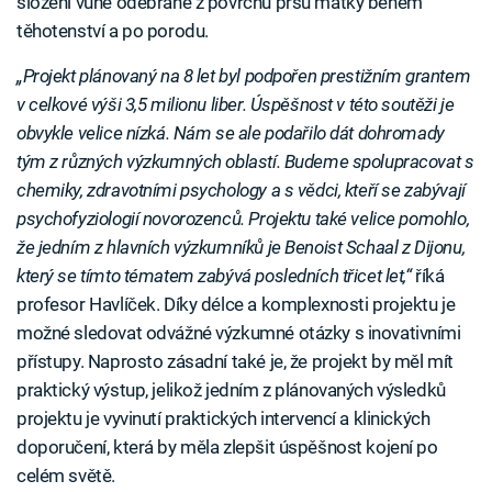
složení vůně odebrané z povrchu prsů matky během
těhotenství a po porodu.
„Projekt plánovaný na 8 let byl podpořen prestižním grantem
v celkové výši 3,5 milionu liber. Úspěšnost v této soutěži je
obvykle velice nízká. Nám se ale podařilo dát dohromady
tým z různých výzkumných oblastí. Budeme spolupracovat s
chemiky, zdravotními psychology a s vědci, kteří se zabývají
psychofyziologií novorozenců. Projektu také velice pomohlo,
že jedním z hlavních výzkumníků je Benoist Schaal z Dijonu,
který se tímto tématem zabývá posledních třicet let,“
říká
profesor Havlíček. Díky délce a komplexnosti projektu je
možné sledovat odvážné výzkumné otázky s inovativními
přístupy. Naprosto zásadní také je, že projekt by měl mít
praktický výstup, jelikož jedním z plánovaných výsledků
projektu je vyvinutí praktických intervencí a klinických
doporučení, která by měla zlepšit úspěšnost kojení po
celém světě.