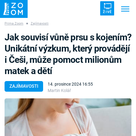
ŽIVĚ
Prima Zoom
■
Zajímavosti
Trendy:
ZRÁDCI
UFO
DRUHÁ SVĚTOVÁ VÁLKA
Jak souvisí vůně prsu s kojením?
ZÁHADY
VETŘELCI DÁVNOVĚKU
Unikátní výzkum, který provádějí
i Češi, může pomoct milionům
matek a dětí
Témata
14. prosince 2024 16:55
ZAJÍMAVOSTI
Martin Kolář
Témata
Pořady
TV Program