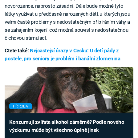
novorozence, naprosto zásadní. Dále bude možné tyto
látky využívat u předčasně narozených dětí, u kterých jsou
velmi časté problémy s nedostatečným přibíráním váhy a
se zahájením kojení, což možná souvisí s nedostatečnou
čichovou stimulací.
Čtěte také:
Nejčastější úrazy v Česku: U dětí pády z
postele, pro seniory je problém i banální zlomenina
PŘÍRODA
Konzumují zvířata alkohol záměrně? Podle nového
výzkumu může být všechno úplně jinak