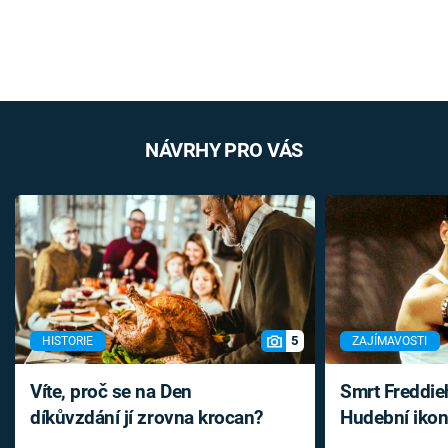
NÁVRHY PRO VÁS
5
HISTORIE
ZAJÍMAVOSTI
Víte, proč se na Den
Smrt Freddie
díkůvzdání jí zrovna krocan?
Hudební ikon
až do konce 