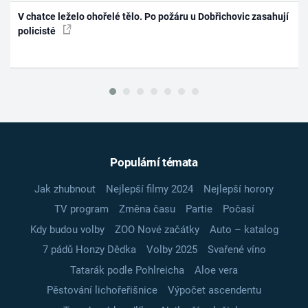
V chatce leželo ohořelé tělo. Po požáru u Dobřichovic zasahují
policisté
Populární témata
Jak zhubnout
Nejlepší filmy 2024
Nejlepší horory
TV program
Změna času
Partie
Počasí
Kdy budou volby
ZOO Nové začátky
Auto – katalog
7 pádů Honzy Dědka
Volby 2025
Svařené víno
Tatarák podle Pohlreicha
Aloe vera
Pěstování lichořeřišnice
Výpočet ascendentu