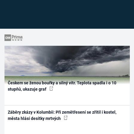
Českem se ženou bouřky a silný vítr. Teplota spadla i o 10
stupňů, ukazuje graf
Záběry zkázy v Kolumbii: Při zemětřesení se zřítil i kostel,
města hlásí desítky mrtvých