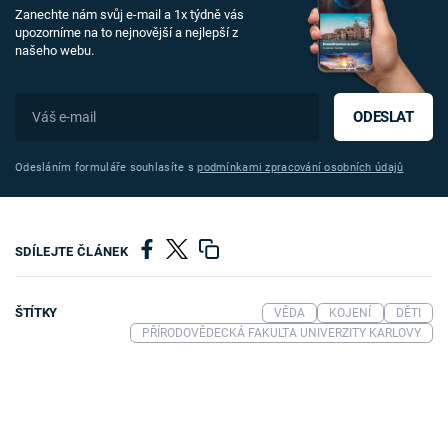
Zanechte nám svůj e-mail a 1x týdně vás
upozorníme na to nejnovější a nejlepší z
našeho webu.
ODESLAT
Odesláním formuláře souhlasíte s
podmínkami zpracování osobních údajů
SDÍLEJTE ČLÁNEK
ŠTÍTKY
VĚDA
KOJENÍ
DĚTI
PŘÍRODOVĚDECKÁ FAKULTA UNIVERZITY KARLOVY