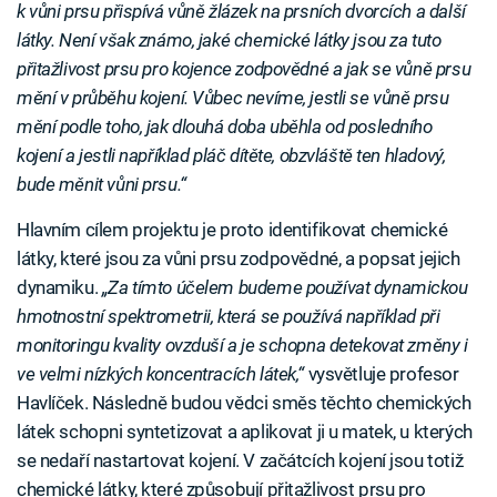
k vůni prsu přispívá vůně žlázek na prsních dvorcích a další
látky. Není však známo, jaké chemické látky jsou za tuto
přitažlivost prsu pro kojence zodpovědné a jak se vůně prsu
mění v průběhu kojení. Vůbec nevíme, jestli se vůně prsu
mění podle toho, jak dlouhá doba uběhla od posledního
kojení a jestli například pláč dítěte, obzvláště ten hladový,
bude měnit vůni prsu.“
Hlavním cílem projektu je proto identifikovat chemické
látky, které jsou za vůni prsu zodpovědné, a popsat jejich
dynamiku.
„Za tímto účelem budeme používat dynamickou
hmotnostní spektrometrii, která se používá například při
monitoringu kvality ovzduší a je schopna detekovat změny i
ve velmi nízkých koncentracích látek,“
vysvětluje profesor
Havlíček. Následně budou vědci směs těchto chemických
látek schopni syntetizovat a aplikovat ji u matek, u kterých
se nedaří nastartovat kojení. V začátcích kojení jsou totiž
chemické látky, které způsobují přitažlivost prsu pro