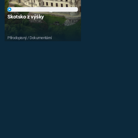
PŘEHRÁT
Skotsko z výšky
Přírodopisný / Dokumentární