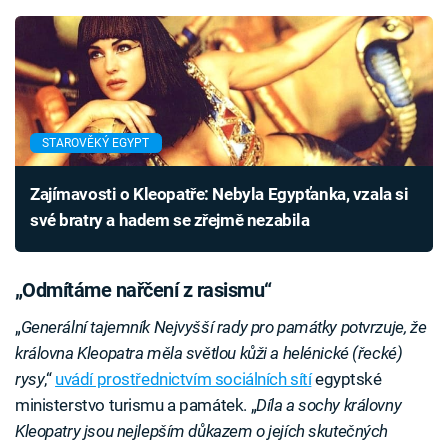
STAROVĚKÝ EGYPT
Zajímavosti o Kleopatře: Nebyla Egypťanka, vzala si
své bratry a hadem se zřejmě nezabila
„Odmítáme nařčení z rasismu“
„
Generální tajemník Nejvyšší rady pro památky potvrzuje, že
královna Kleopatra měla světlou kůži a helénické (řecké)
rysy
,“
uvádí prostřednictvím sociálních sítí
egyptské
ministerstvo turismu a památek. „
Díla a sochy královny
Kleopatry jsou nejlepším důkazem o jejích skutečných