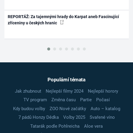
REPORTÁŽ: Za tajemnými hrady do Karpat aneb Fascinující
zříceniny u českých hranic
Populární témata
Jak zhubnout
Nejlepší filmy 2024
Nejlepší horory
TV program
Změna času
Partie
Počasí
Kdy budou volby
ZOO Nové začátky
Auto – katalog
7 pádů Honzy Dědka
Volby 2025
Svařené víno
Tatarák podle Pohlreicha
Aloe vera