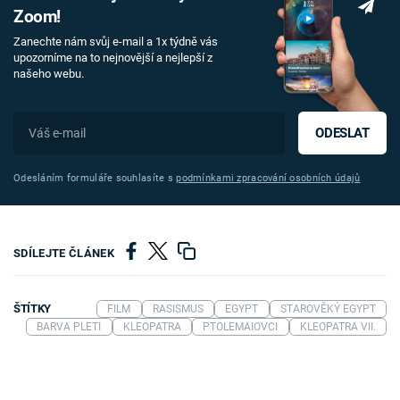
Zoom!
Zanechte nám svůj e-mail a 1x týdně vás
upozorníme na to nejnovější a nejlepší z
našeho webu.
ODESLAT
Odesláním formuláře souhlasíte s
podmínkami zpracování osobních údajů
SDÍLEJTE ČLÁNEK
ŠTÍTKY
FILM
RASISMUS
EGYPT
STAROVĚKÝ EGYPT
BARVA PLETI
KLEOPATRA
PTOLEMAIOVCI
KLEOPATRA VII.