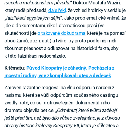
rysech a makedonském původu.
“ Doktor Mustafa Waziri,
který radě předsedá,
dále řekl,
že vzhled hrdinky v seriálu je
„
falzifikací egyptských dějin
“. Jako problematické vnímá, že
jde o dokumentární, nikoli dramatickou práci (ve
skutečnosti jde
o takzvané dokudrama
, které je na pomezí
obou žánrů, pozn. aut.) a tvůrci by proto podle něj měli
zkoumat přesnost a odkazovat na historická fakta, aby
k této falzifikaci nedocházelo.
K tématu:
Původ Kleopatry je záhadný. Pocházela z
incestní rodiny, vše zkomplikovali otec a dědeček
Zároveň razantně reagoval na vlnu odporu a nařčení z
rasismu, které se vůči odpůrcům současného castingu
zvedly poté, co se proti uveřejnění dokumentárního
dramatu objevila petice. „
Odmítnutí, které tvůrci zažívají
ještě před tím, než bylo dílo vůbec zveřejněno, je z důvodu
obrany historie královny Kleopatry VII, která je důležitou a