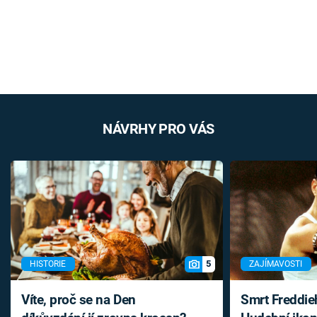
NÁVRHY PRO VÁS
5
HISTORIE
ZAJÍMAVOSTI
Víte, proč se na Den
Smrt Freddie