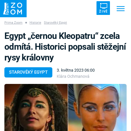
ŽIVĚ
Prima Zoom
■
Historie
Starověký Egypt
Trendy:
ZRÁDCI
UFO
DRUHÁ SVĚTOVÁ VÁLKA
Egypt „černou Kleopatru“ zcela
ZÁHADY
VETŘELCI DÁVNOVĚKU
odmítá. Historici popsali stěžejní
rysy královny
3. května 2023 06:00
STAROVĚKÝ EGYPT
Klára Ochmanová
Témata
Témata
Pořady
TV Program