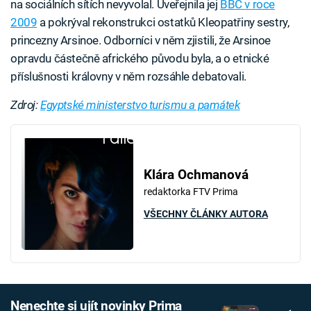
na sociálních sítích nevyvolal. Uveřejnila jej
BBC v roce
2009
a pokrýval rekonstrukci ostatků Kleopatřiny sestry,
princezny Arsinoe. Odborníci v něm zjistili, že Arsinoe
opravdu částečně afrického původu byla, a o etnické
příslušnosti královny v něm rozsáhle debatovali.
Zdroj:
Egyptské ministerstvo turismu a památek
Failed to fetch
Klára Ochmanová
redaktorka FTV Prima
VŠECHNY ČLÁNKY AUTORA
Nenechte si ujít novinky Prima