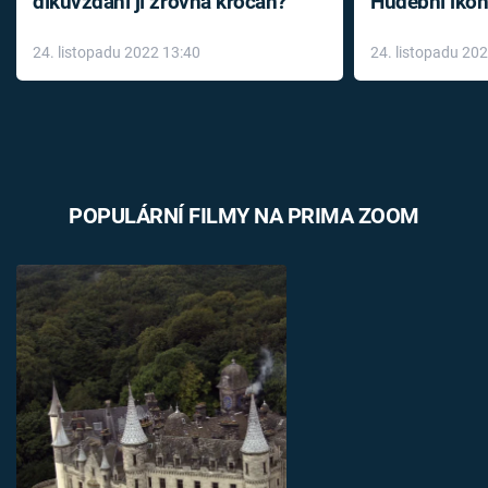
díkůvzdání jí zrovna krocan?
Hudební ikon
až do konce 
24. listopadu 2022 13:40
24. listopadu 20
léky
POPULÁRNÍ FILMY NA PRIMA ZOOM