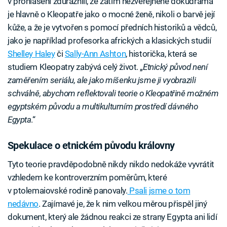
v prohlášení zdůraznili, že zatím nezveřejněné dokudrama
je hlavně o Kleopatře jako o mocné ženě, nikoli o barvě její
kůže, a že je vytvořen s pomocí předních historiků a vědců,
jako je například profesorka afrických a klasických studií
Shelley Haley
či
Sally-Ann Ashton
, historička, která se
studiem Kleopatry zabývá celý život. „
Etnický původ není
zaměřením seriálu, ale jako míšenku jsme ji vyobrazili
schválně, abychom reflektovali teorie o Kleopatřině možném
egyptském původu a multikulturním prostředí dávného
Egypta
.“
Spekulace o etnickém původu královny
Tyto teorie pravděpodobně nikdy nikdo nedokáže vyvrátit
vzhledem ke kontroverzním poměrům, které
v ptolemaiovské rodině panovaly.
Psali jsme o tom
nedávno
. Zajímavé je, že k nim velkou měrou přispěl jiný
dokument, který ale žádnou reakci ze strany Egypta ani lidí