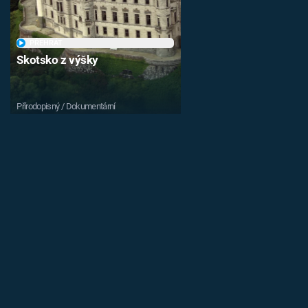
PŘEHRÁT
Skotsko z výšky
Přírodopisný / Dokumentární