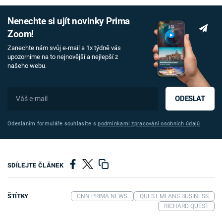
Nenechte si ujít novinky Prima
Zoom!
Zanechte nám svůj e-mail a 1x týdně vás
upozorníme na to nejnovější a nejlepší z
našeho webu.
ODESLAT
Odesláním formuláře souhlasíte s
podmínkami zpracování osobních údajů
SDÍLEJTE ČLÁNEK
ŠTÍTKY
CNN PRIMA NEWS
QUEST MEANS BUSINESS
RICHARD QUEST