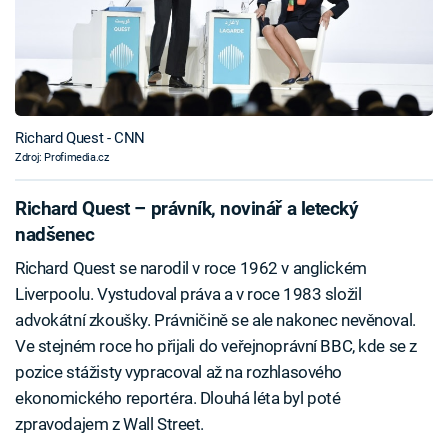
Richard Quest - CNN
Zdroj: Profimedia.cz
Richard Quest – právník, novinář a letecký
nadšenec
Richard Quest se narodil v roce 1962 v anglickém
Liverpoolu. Vystudoval práva a v roce 1983 složil
advokátní zkoušky. Právničině se ale nakonec nevěnoval.
Ve stejném roce ho přijali do veřejnoprávní BBC, kde se z
pozice stážisty vypracoval až na rozhlasového
ekonomického reportéra. Dlouhá léta byl poté
zpravodajem z Wall Street.