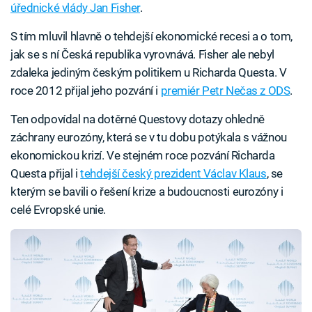
úřednické vlády Jan Fisher
.
S tím mluvil hlavně o tehdejší ekonomické recesi a o tom,
jak se s ní Česká republika vyrovnává. Fisher ale nebyl
zdaleka jediným českým politikem u Richarda Questa. V
roce 2012 přijal jeho pozvání i
premiér Petr Nečas z ODS
.
Ten odpovídal na dotěrné Questovy dotazy ohledně
záchrany eurozóny, která se v tu dobu potýkala s vážnou
ekonomickou krizí. Ve stejném roce pozvání Richarda
Questa přijal i
tehdejší český prezident Václav Klaus
, se
kterým se bavili o řešení krize a budoucnosti eurozóny i
celé Evropské unie.