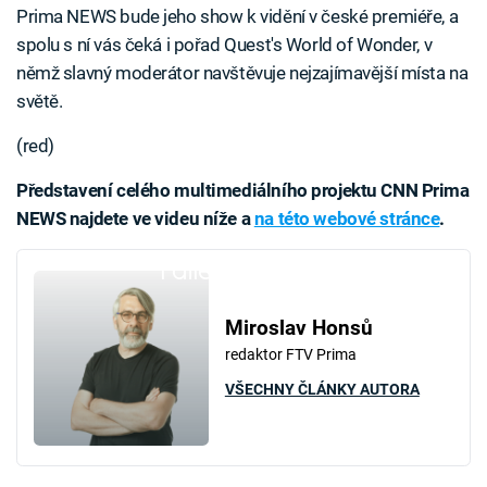
Prima NEWS bude jeho show k vidění v české premiéře, a
spolu s ní vás čeká i pořad Quest's World of Wonder, v
němž slavný moderátor navštěvuje nejzajímavější místa na
světě.
(red)
Představení celého multimediálního projektu CNN Prima
NEWS najdete ve videu níže a
na této webové stránce
.
Failed to fetch
Miroslav Honsů
redaktor FTV Prima
VŠECHNY ČLÁNKY AUTORA