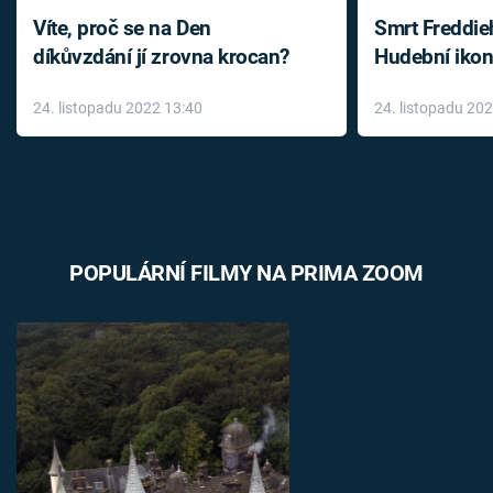
Víte, proč se na Den
Smrt Freddie
díkůvzdání jí zrovna krocan?
Hudební ikon
až do konce 
24. listopadu 2022 13:40
24. listopadu 20
léky
POPULÁRNÍ FILMY NA PRIMA ZOOM