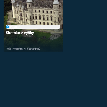
PŘEHRÁT
Skotsko z výšky
Dokumentární / Přírodopisný