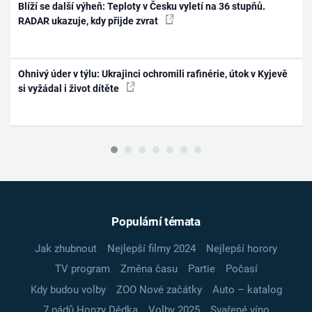
Blíží se další výheň: Teploty v Česku vyletí na 36 stupňů.
RADAR ukazuje, kdy přijde zvrat
Ohnivý úder v týlu: Ukrajinci ochromili rafinérie, útok v Kyjevě
si vyžádal i život dítěte
Populární témata
Jak zhubnout
Nejlepší filmy 2024
Nejlepší horory
TV program
Změna času
Partie
Počasí
Kdy budou volby
ZOO Nové začátky
Auto – katalog
7 pádů Honzy Dědka
Volby 2025
Svařené víno