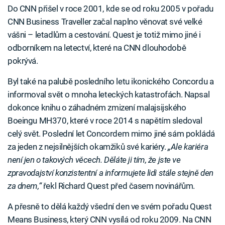
Do CNN přišel v roce 2001, kde se od roku 2005 v pořadu
CNN Business Traveller začal naplno věnovat své velké
vášni – letadlům a cestování. Quest je totiž mimo jiné i
odborníkem na letectví, které na CNN dlouhodobě
pokrývá.
Byl také na palubě posledního letu ikonického Concordu a
informoval svět o mnoha leteckých katastrofách. Napsal
dokonce knihu o záhadném zmizení malajsijského
Boeingu MH370, které v roce 2014 s napětím sledoval
celý svět. Poslední let Concordem mimo jiné sám pokládá
za jeden z nejsilnějších okamžiků své kariéry.
„Ale kariéra
není jen o takových věcech. Děláte ji tím, že jste ve
zpravodajství konzistentní a informujete lidi stále stejně den
za dnem,“
řekl Richard Quest před časem novinářům.
A přesně to dělá každý všední den ve svém pořadu Quest
Means Business, který CNN vysílá od roku 2009. Na CNN