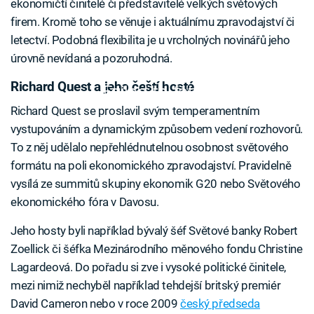
ekonomičtí činitelé či představitelé velkých světových
firem. Kromě toho se věnuje i aktuálnímu zpravodajství či
letectví. Podobná flexibilita je u vrcholných novinářů jeho
úrovně nevídaná a pozoruhodná.
Richard Quest a jeho čeští hosté
Failed to fetch
Richard Quest se proslavil svým temperamentním
vystupováním a dynamickým způsobem vedení rozhovorů.
To z něj udělalo nepřehlédnutelnou osobnost světového
formátu na poli ekonomického zpravodajství. Pravidelně
vysílá ze summitů skupiny ekonomik G20 nebo Světového
ekonomického fóra v Davosu.
Jeho hosty byli například bývalý šéf Světové banky Robert
Zoellick či šéfka Mezinárodního měnového fondu Christine
Lagardeová. Do pořadu si zve i vysoké politické činitele,
mezi nimiž nechyběl například tehdejší britský premiér
David Cameron nebo v roce 2009
český předseda