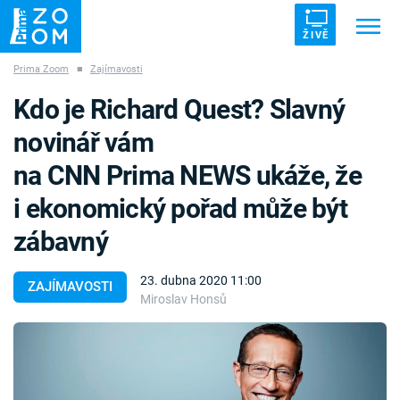
ŽIVĚ
Prima Zoom
■
Zajímavosti
Trendy:
ZRÁDCI
UFO
DRUHÁ SVĚTOVÁ VÁLKA
Kdo je Richard Quest? Slavný
ZÁHADY
VETŘELCI DÁVNOVĚKU
novinář vám
na CNN Prima NEWS ukáže, že
i ekonomický pořad může být
zábavný
Témata
23. dubna 2020 11:00
Témata
ZAJÍMAVOSTI
Miroslav Honsů
Pořady
TV Program