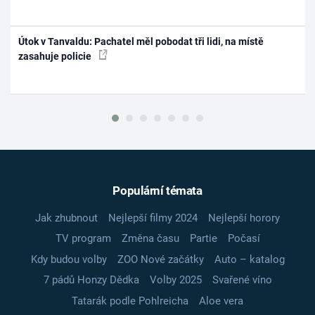
Útok v Tanvaldu: Pachatel měl pobodat tři lidi, na místě
zasahuje policie
Populární témata
Jak zhubnout
Nejlepší filmy 2024
Nejlepší horory
TV program
Změna času
Partie
Počasí
Kdy budou volby
ZOO Nové začátky
Auto – katalog
7 pádů Honzy Dědka
Volby 2025
Svařené víno
Tatarák podle Pohlreicha
Aloe vera