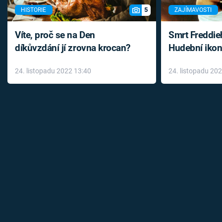
5
HISTORIE
ZAJÍMAVOSTI
Víte, proč se na Den
Smrt Freddie
díkůvzdání jí zrovna krocan?
Hudební ikon
až do konce 
24. listopadu 2022 13:40
24. listopadu 20
léky