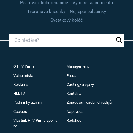
Pěstování lichořeřišnice
Výpočet ascendentu
Tvarohové knedlíky
Nejlepší palačinky
Švestkový koláč
O FTV Prima
Management
Volná místa
Press
Reklama
Castingy a výzvy
HbbTV
Kontakty
Podmínky užívání
Zpracování osobních údajů
Cookies
Nápověda
Vlastník FTV Prima spol. s
Redakce
r.o.