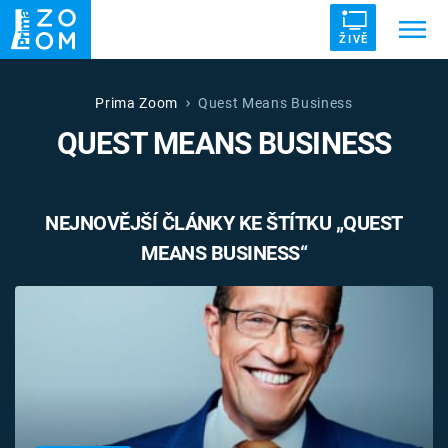
ŽIVĚ
Trendy:
ZRÁDCI
UFO
DRUHÁ SVĚTOVÁ VÁLKA
Prima Zoom
Quest Means Business
QUEST MEANS BUSINESS
ZÁHADY
VETŘELCI DÁVNOVĚKU
NEJNOVĚJŠÍ ČLÁNKY KE ŠTÍTKU „QUEST
MEANS BUSINESS“
Témata
Témata
Pořady
TV Program