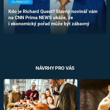
ZAJÍMAVOSTI
Časopis
Kdo je Richard Quest? Slavný novinář vám
Sledujte prima+
na CNN Prima NEWS ukáže, že
i ekonomický pořad může být zábavný
Přihlášení
Sledujte nás
NÁVRHY PRO VÁS