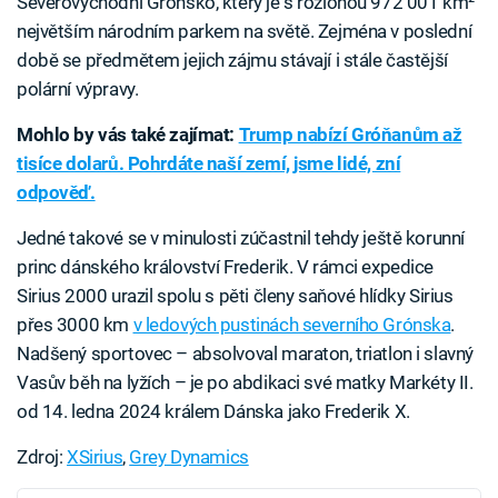
Severovýchodní Grónsko, který je s rozlohou 972 001 km²
největším národním parkem na světě. Zejména v poslední
době se předmětem jejich zájmu stávají i stále častější
polární výpravy.
Mohlo by vás také zajímat:
Trump nabízí Gróňanům až
tisíce dolarů. Pohrdáte naší zemí, jsme lidé, zní
odpověď.
Jedné takové se v minulosti zúčastnil tehdy ještě korunní
princ dánského království Frederik. V rámci expedice
Sirius 2000 urazil spolu s pěti členy saňové hlídky Sirius
přes 3000 km
v ledových pustinách severního Grónska
.
Nadšený sportovec – absolvoval maraton, triatlon i slavný
Vasův běh na lyžích – je po abdikaci své matky Markéty II.
od 14. ledna 2024 králem Dánska jako Frederik X.
Zdroj:
XSirius
,
Grey Dynamics