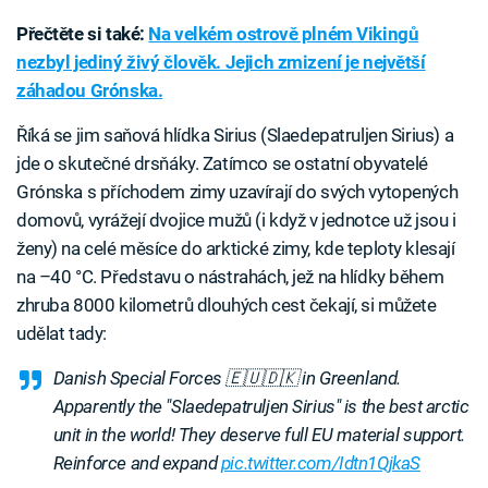
Přečtěte si také:
Na velkém ostrově plném Vikingů
nezbyl jediný živý člověk. Jejich zmizení je největší
záhadou Grónska.
Říká se jim saňová hlídka Sirius (Slaedepatruljen Sirius) a
jde o skutečné drsňáky. Zatímco se ostatní obyvatelé
Grónska s příchodem zimy uzavírají do svých vytopených
domovů, vyrážejí dvojice mužů (i když v jednotce už jsou i
ženy) na celé měsíce do arktické zimy, kde teploty klesají
na –40 °C. Představu o nástrahách, jež na hlídky během
zhruba 8000 kilometrů dlouhých cest čekají, si můžete
udělat tady:
Danish Special Forces 🇪🇺🇩🇰 in Greenland.
Apparently the "Slaedepatruljen Sirius" is the best arctic
unit in the world! They deserve full EU material support.
Reinforce and expand
pic.twitter.com/Idtn1QjkaS