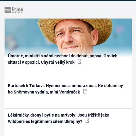
Úmorné, ministři s námi nechodí do debat, popsal Grolich
situaci v opozici. Chystá velký krok
Bartošek k Turkovi: Hyenismus a nehoráznost. Ke stíhání by
ho Sněmovna vydala, míní Vondráček
Lékárničky, drony i pytle na mrtvoly: Jsou tržiště jako
Wildberries legitimním cílem Ukrajiny?