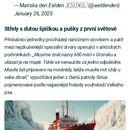
— Mariska den Eelden 🇪🇺🇳🇱 (@eeldenden)
January 26, 2025
Střely s dutou špičkou a pušky z první světové
Příslušníci jednotky procházejí náročným výcvikem a patří
mezi nejzkušenější speciální útvary operující v arktických
podmínkách.
„Musíme znát názvy 600 míst v Grónsku a
ukázat je na mapě. Tohle se nenaučíte za jedno odpoledne.
Musíte být připraveni na medvědy, takže musíte mít vždy u
sebe zbraň,“
vypočítává jeden z členů patroly Sirius
pojmenované podle nejjasnější hvězdy souhvězdí Velkého
psa.