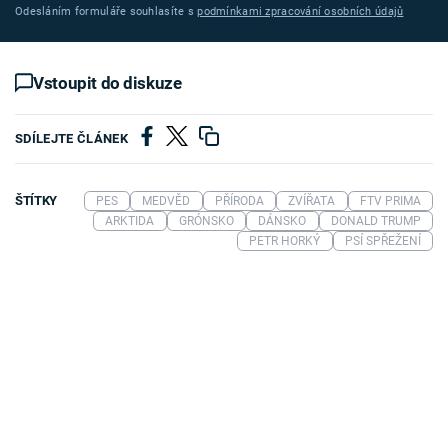
Odesláním formuláře souhlasíte s
podmínkami zpracování osobních údajů
Vstoupit do diskuze
SDÍLEJTE ČLÁNEK
ŠTÍTKY
PES
MEDVĚD
PŘÍRODA
ZVÍŘATA
FTV PRIMA
ARKTIDA
GRÓNSKO
DÁNSKO
DONALD TRUMP
PETR HORKÝ
PSÍ SPŘEŽENÍ