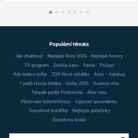
Populární témata
Jak zhubnout
Nejlepší filmy 2024
Nejlepší horory
TV program
Změna času
Partie
Počasí
Kdy budou volby
ZOO Nové začátky
Auto – katalog
7 pádů Honzy Dědka
Volby 2025
Svařené víno
Tatarák podle Pohlreicha
Aloe vera
Pěstování lichořeřišnice
Výpočet ascendentu
Tvarohové knedlíky
Nejlepší palačinky
Švestkový koláč