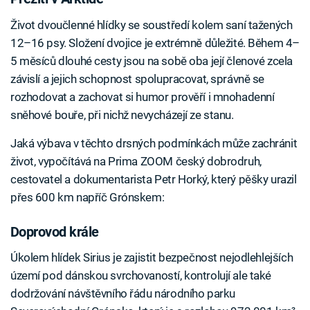
Život dvoučlenné hlídky se soustředí kolem saní tažených
12–16 psy. Složení dvojice je extrémně důležité. Během 4–
5 měsíců dlouhé cesty jsou na sobě oba její členové zcela
závislí a jejich schopnost spolupracovat, správně se
rozhodovat a zachovat si humor prověří i mnohadenní
sněhové bouře, při nichž nevycházejí ze stanu.
Jaká výbava v těchto drsných podmínkách může zachránit
život, vypočítává na Prima ZOOM český dobrodruh,
cestovatel a dokumentarista Petr Horký, který pěšky urazil
přes 600 km napříč Grónskem:
Failed to fetch
Doprovod krále
Úkolem hlídek Sirius je zajistit bezpečnost nejodlehlejších
území pod dánskou svrchovaností, kontrolují ale také
dodržování návštěvního řádu národního parku