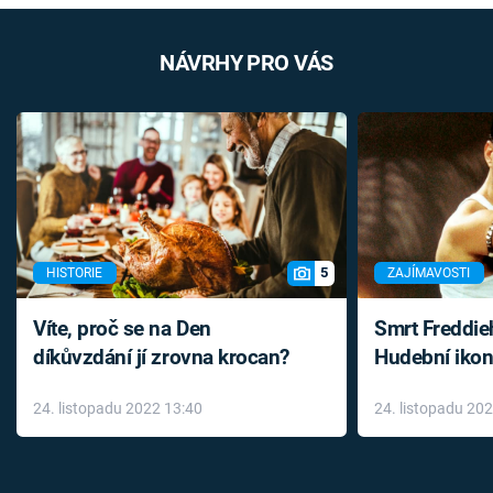
NÁVRHY PRO VÁS
5
HISTORIE
ZAJÍMAVOSTI
Víte, proč se na Den
Smrt Freddie
díkůvzdání jí zrovna krocan?
Hudební ikon
až do konce 
24. listopadu 2022 13:40
24. listopadu 20
léky