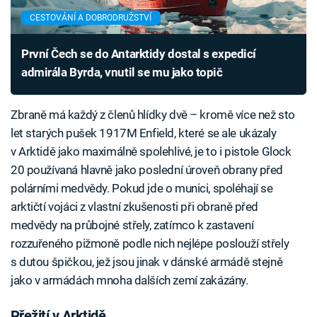
CESTOVÁNÍ A DOBRODRUŽSTVÍ
První Čech se do Antarktidy dostal s expedicí
admirála Byrda, vnutil se mu jako topič
Zbraně má každý z členů hlídky dvě – kromě více než sto
let starých pušek 1917M Enfield, které se ale ukázaly
v Arktidě jako maximálně spolehlivé, je to i pistole Glock
20 používaná hlavně jako poslední úroveň obrany před
polárními medvědy. Pokud jde o munici, spoléhají se
arktičtí vojáci z vlastní zkušenosti při obraně před
medvědy na průbojné střely, zatímco k zastavení
rozzuřeného pižmoně podle nich nejlépe poslouží střely
s dutou špičkou, jež jsou jinak v dánské armádě stejně
jako v armádách mnoha dalších zemí zakázány.
Přežití v Arktidě