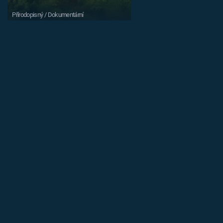
Přírodopisný / Dokumentární