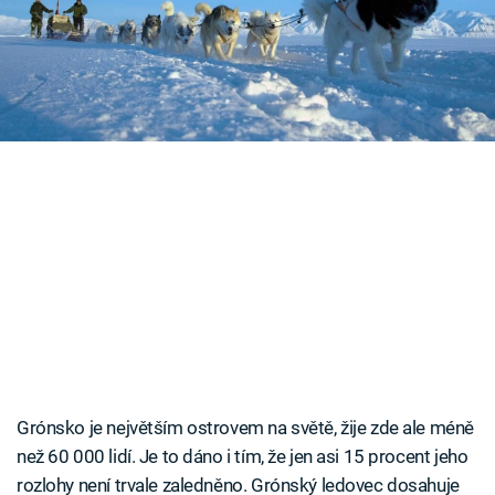
Časopis
ledové pustiny vzala i dnešního dánského krále.
Sledujte prima+
Přihlášení
Sledujte nás
Grónsko je největším ostrovem na světě, žije zde ale méně
než 60 000 lidí. Je to dáno i tím, že jen asi 15 procent jeho
rozlohy není trvale zaledněno. Grónský ledovec dosahuje