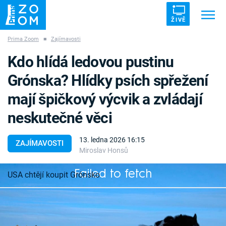
ŽIVĚ
Prima Zoom
■
Zajímavosti
Trendy:
ZRÁDCI
UFO
DRUHÁ SVĚTOVÁ VÁLKA
Kdo hlídá ledovou pustinu
ZÁHADY
VETŘELCI DÁVNOVĚKU
Grónska? Hlídky psích spřežení
mají špičkový výcvik a zvládají
neskutečné věci
Témata
13. ledna 2026 16:15
ZAJÍMAVOSTI
Miroslav Honsů
Témata
Failed to fetch
USA chtějí koupit Grónsko
Pořady
Grónská speciální jednotka psích spřežení
TV Program
kombinuje vojáky a polárníky. Na výpravu do