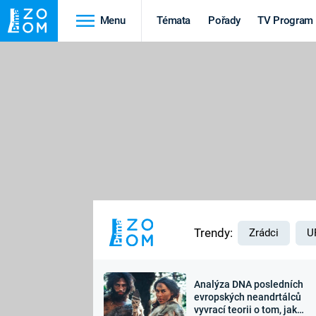
Menu
Témata
Pořady
TV Program
Cestování
Historie
HRADY A ZÁMKY
VIKINGOVÉ
HEDVÁBNÁ STEZKA
EPIDEMIE A
PANDEMIE
PŘÍRODA
STAROVĚKÝ EGYPT
Trendy:
Zrádci
U
Analýza DNA posledních
Druhá
Výročí
evropských neandrtálců
vyvrací teorii o tom, jak
světová válka