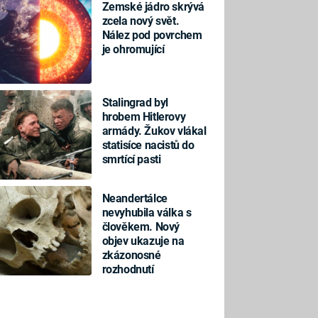
Zemské jádro skrývá
zcela nový svět.
Nález pod povrchem
je ohromující
Stalingrad byl
hrobem Hitlerovy
armády. Žukov vlákal
statisíce nacistů do
smrtící pasti
Neandertálce
nevyhubila válka s
člověkem. Nový
objev ukazuje na
zkázonosné
rozhodnutí