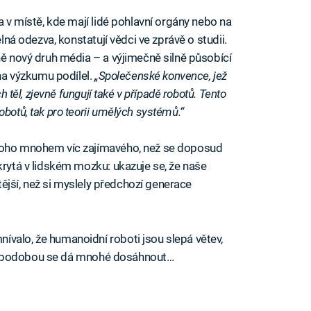
a v místě, kde mají lidé pohlavní orgány nebo na
elná odezva, konstatují vědci ve zprávě o studii.
ně nový druh média – a výjimečně silně působící
 na výzkumu podílel.
„Společenské konvence, jež
h těl, zjevně fungují také v případě robotů. Tento
botů, tak pro teorii umělých systémů.“
 toho mnohem víc zajímavého, než se doposud
krytá v lidském mozku: ukazuje se, že naše
itější, než si myslely předchozí generace
valo, že humanoidní roboti jsou slepá větev,
skou podobou se dá mnohé dosáhnout…