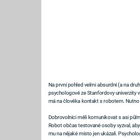
Na první pohled velmi absurdní (a na dru
psychologové ze Stanfordovy univerzity v 
má na člověka kontakt s robotem. Nutno 
Dobrovolníci měli komunikovat s asi p
Robot občas testované osoby vyzval, aby m
mu na nějaké místo jen ukázali. Psychol