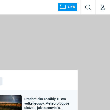
ŽIVĚ
Vyhledávání
Můj p
Prima+
ÁLKA
CNN Prima NEWS
Prima FRESH
Prima LIVING
LMY A
Prima Ženy
Prima LAJK
Prachaticko zasáhly 10 cm
osti
velké kroupy. Meteorologové
Sledujte nás
ukázali, jak to souvisí s