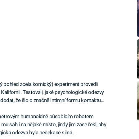
hý pohled zcela komický) experiment provedli
Kalifornii. Testovali, jaké psychologické odezvy
dodat, že šlo o značně intimní formu kontaktu…
ůlmetrovým humanoidně působícím robotem.
u sáhli na nějaké místo, jindy jim zase řekl, aby
ogická odezva byla nečekaně silná…