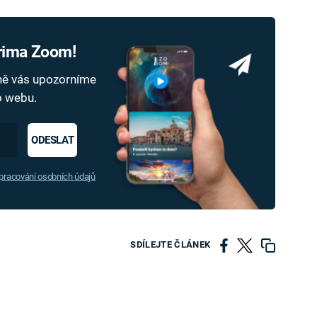
Prima Zoom!
dně vás upozorníme
ho webu.
ODESLAT
racování osobních údajů
SDÍLEJTE ČLÁNEK