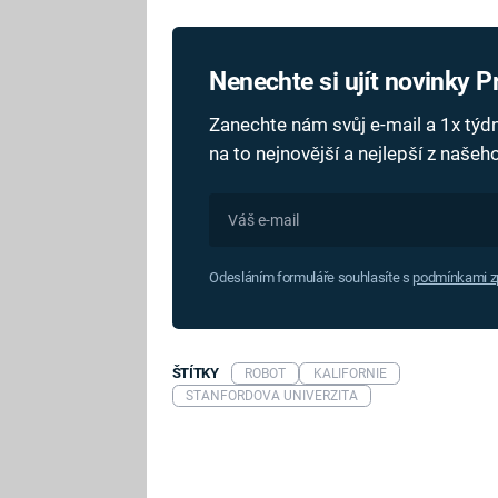
Nenechte si ujít novinky 
Zanechte nám svůj e-mail a 1x tý
na to nejnovější a nejlepší z naše
Odesláním formuláře souhlasíte s
podmínkami zp
ŠTÍTKY
ROBOT
KALIFORNIE
STANFORDOVA UNIVERZITA