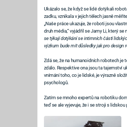
Ukázalo se, že když se lidé dotýkali robot
zadku, vznikala v jejich tělech jasně měřit
„Naše práce ukazuje, že roboti jsou vlast
druh média,“ vyjádřil se Jamy Li, který se
se týkají dotýkání se intimních částí lidskýc
výzkum bude mít důsledky jak pro design ro
Zdá se, že na humanoidních robotech je
zdálo. Respektive ona jsou ta tajemství u
vnímání toho, co je lidské, je výrazně slož
psychologů.
Zatím se mnoho expertů na robotiku domní
teď se ale vyjevuje, že i se stroji s lid