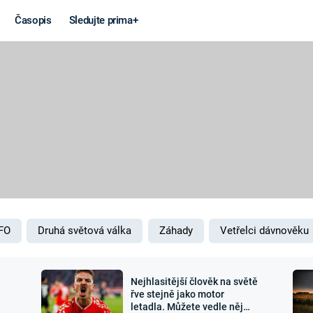
Časopis
Sledujte prima+
Věda a
Války
technika
STUDENÁ V
KORONAVIRUS
VÁLKA VE
VIETNAMU
VESMÍR
VÁLEČNÉ FI
MARS
SERIÁLY
FO
Druhá světová válka
Záhady
Vetřelci dávnověku
Nejhlasitější člověk na světě
Záhady a
Zajímav
řve stejně jako motor
letadla. Můžete vedle něj
konspirace