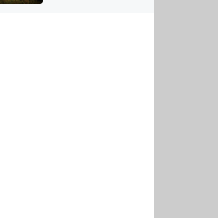
US
tornádem
RSUS
ZE A