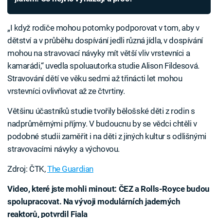
„I když rodiče mohou potomky podporovat v tom, aby v
dětství a v průběhu dospívání jedli různá jídla, v dospívání
mohou na stravovací návyky mít větší vliv vrstevníci a
kamarádi,“ uvedla spoluautorka studie Alison Fildesová.
Stravování dětí ve věku sedmi až třinácti let mohou
vrstevníci ovlivňovat až ze čtvrtiny.
Většinu účastníků studie tvořily bělošské děti z rodin s
nadprůměrnými příjmy. V budoucnu by se vědci chtěli v
podobné studii zaměřit i na děti z jiných kultur s odlišnými
stravovacími návyky a výchovou.
Zdroj: ČTK,
The Guardian
Video, které jste mohli minout: ČEZ a Rolls-Royce budou
spolupracovat. Na vývoji modulárních jaderných
reaktorů, potvrdil Fiala