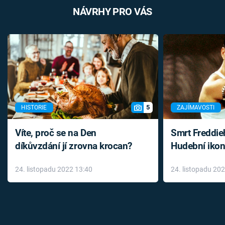
NÁVRHY PRO VÁS
5
HISTORIE
ZAJÍMAVOSTI
Víte, proč se na Den
Smrt Freddie
díkůvzdání jí zrovna krocan?
Hudební ikon
až do konce 
24. listopadu 2022 13:40
24. listopadu 20
léky