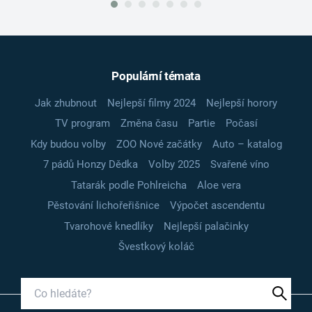
Populární témata
Jak zhubnout
Nejlepší filmy 2024
Nejlepší horory
TV program
Změna času
Partie
Počasí
Kdy budou volby
ZOO Nové začátky
Auto – katalog
7 pádů Honzy Dědka
Volby 2025
Svařené víno
Tatarák podle Pohlreicha
Aloe vera
Pěstování lichořeřišnice
Výpočet ascendentu
Tvarohové knedlíky
Nejlepší palačinky
Švestkový koláč