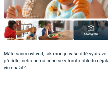
Časopis
Sledujte prima+
Přihlášení
5 fotografií
Sledujte nás
Máte šanci ovlivnit, jak moc je vaše dítě vybíravé
při jídle, nebo nemá cenu se v tomto ohledu nějak
víc snažit?