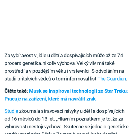
Za vybíravost v jídle u dětí a dospívajících může až ze 74
procent genetika, nikoliv výchova. Velký vliv má také
prostředí a v pozdějším věku i vrstevníci. S odvoláním na
studii britských vědců o tom informoval list
The Guardian
.
Čtěte také:
Musk se inspiroval technologií ze Star Treku:
Pracuje na zařízení, které má navrátit zrak
Studie
zkoumala stravovací návyky u dětí a dospívajících
od 16 měsíců do 13 let. „Hlavním poznatkem je to, že za
vybíravostí nestojí výchova. Skutečně se jedná o genetické