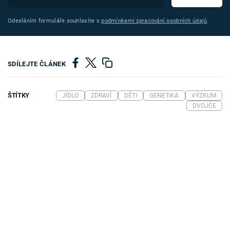
Odesláním formuláře souhlasíte s
podmínkami zpracování osobních údajů
SDÍLEJTE ČLÁNEK
ŠTÍTKY
JÍDLO
ZDRAVÍ
DĚTI
GENETIKA
VÝZKUM
DVOJČE