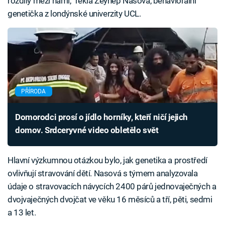
rozdíly mezi námi,“ řekla Zeynep Nasová, behaviorální
genetička z londýnské univerzity UCL.
PŘÍRODA
Domorodci prosí o jídlo horníky, kteří ničí jejich
domov. Srdceryvné video obletělo svět
Hlavní výzkumnou otázkou bylo, jak genetika a prostředí
ovlivňují stravování dětí. Nasová s týmem analyzovala
údaje o stravovacích návycích 2400 párů jednovaječných a
dvojvaječných dvojčat ve věku 16 měsíců a tří, pěti, sedmi
a 13 let.