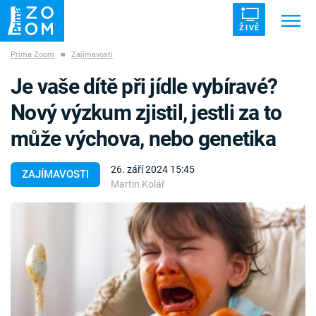
ŽIVĚ
Prima Zoom
■
Zajímavosti
Trendy:
ZRÁDCI
UFO
DRUHÁ SVĚTOVÁ VÁLKA
Je vaše dítě při jídle vybíravé?
ZÁHADY
VETŘELCI DÁVNOVĚKU
Nový výzkum zjistil, jestli za to
může výchova, nebo genetika
26. září 2024 15:45
ZAJÍMAVOSTI
Martin Kolář
Témata
Témata
Pořady
TV Program