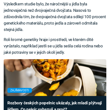
Výsledkem studie bylo, že náročnější u jídla byla
jednovaječná než dvojvaječná dvojčata. Nasová to
zdůvodnila tím, že dvojvaječná dvojčata sdílejí 100 procent
genetického materiálu, proto jedla a zároveň odmítala
stejná jídla.
Roli kromě genetiky hraje i prostředí, ve kterém dítě
vyrůstalo, například jestli se u jídla sešla celá rodina nebo
jaké potraviny se v jejich okolí jedly.
ZAJÍMAVOSTI
Rozbory českých popelnic ukázaly, jak mladí plýtvají
jídlem. Co nejvíc vyhazují a proč?