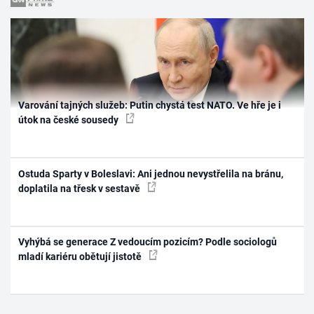
Varování tajných služeb: Putin chystá test NATO. Ve hře je i
útok na české sousedy
Ostuda Sparty v Boleslavi: Ani jednou nevystřelila na bránu,
doplatila na třesk v sestavě
Vyhýbá se generace Z vedoucím pozicím? Podle sociologů
mladí kariéru obětují jistotě