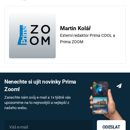
Failed to fetch
Martin Kolář
Externí redaktor Prima COOL a
Prima ZOOM
Nenechte si ujít novinky Prima
Zoom!
Zanechte nám svůj e-mail a 1x týdně vás
upozorníme na to nejnovější a nejlepší z
našeho webu.
ODESLAT