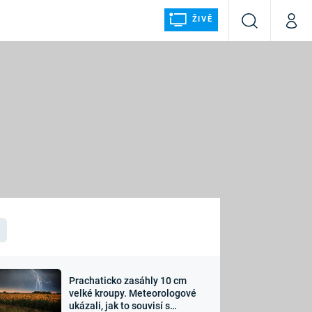
ŽIVĚ
Vyhledávání
Můj p
Prima+
ÁLKA
CNN Prima NEWS
Prima FRESH
Prima LIVING
LMY A
Prima Ženy
Prima LAJK
Prachaticko zasáhly 10 cm
osti
velké kroupy. Meteorologové
Sledujte nás
ukázali, jak to souvisí s