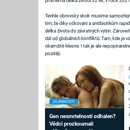
průměrná délka života 32 let, v roce 2021
Tenhle obrovský skok musíme samozřejmě t
tím, že díky očkování a antibiotikům rapid
délka života do závratných výšin. Zároveň
dál od globálních konfliktů. Tam, kde je
okamžitě klesne. I tak je ale nepopiratelné
později.
ZAJÍMAVOSTI
Gen nesmrtelnosti odhalen?
Vědci prozkoumali