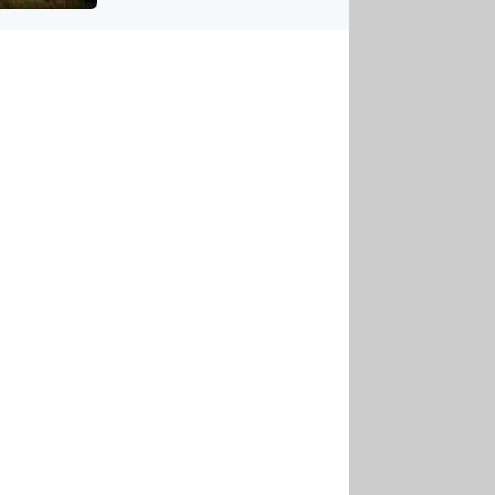
US
tornádem
RSUS
ZE A