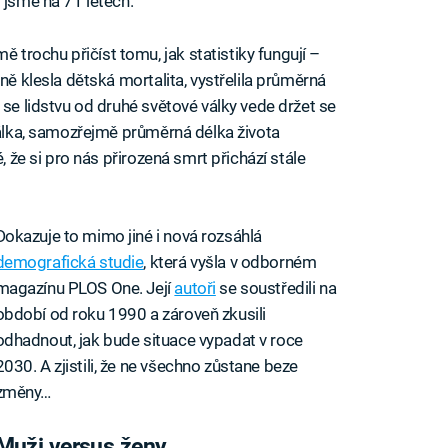
 jsme na 71 letech.
rochu přičíst tomu, jak statistiky fungují –
ně klesla dětská mortalita, vystřelila průměrná
 se lidstvu od druhé světové války vede držet se
 válka, samozřejmě průměrná délka života
, že si pro nás přirozená smrt přichází stále
Dokazuje to mimo jiné i nová rozsáhlá
demografická studie
, která vyšla v odborném
magazínu PLOS One. Její
autoři
se soustředili na
období od roku 1990 a zároveň zkusili
odhadnout, jak bude situace vypadat v roce
2030. A zjistili, že ne všechno zůstane beze
změny…
Muži versus ženy