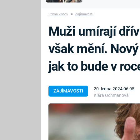
MARIE TEREZIE
vyhynuli
ADOLF HITLER
NAPOLEON
Prima Zoom
■
Zajímavosti
BONAPARTE
ATENTÁT NA
Muži umírají dřív
REINHARDA
BRITSKÁ
HEYDRICHA
KRÁLOVSKÁ
však mění. Nový
RODINA
PRVNÍ SVĚTOVÁ
VÁLKA
jak to bude v ro
20. ledna 2024 06:05
ZAJÍMAVOSTI
Klára Ochmanová