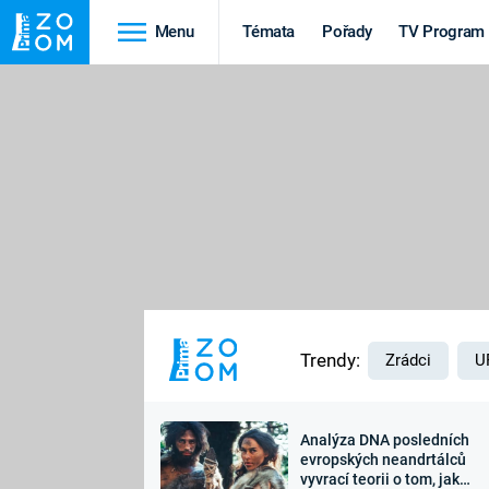
Menu
Témata
Pořady
TV Program
Cestování
Historie
HRADY A ZÁMKY
VIKINGOVÉ
HEDVÁBNÁ STEZKA
EPIDEMIE A
PANDEMIE
PŘÍRODA
STAROVĚKÝ EGYPT
Trendy:
Zrádci
U
Analýza DNA posledních
Druhá
Výročí
evropských neandrtálců
vyvrací teorii o tom, jak
světová válka