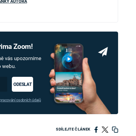
ÁNKY AUTORA
Prima Zoom!
dně vás upozorníme
ho webu.
ODESLAT
racování osobních údajů
SDÍLEJTE ČLÁNEK