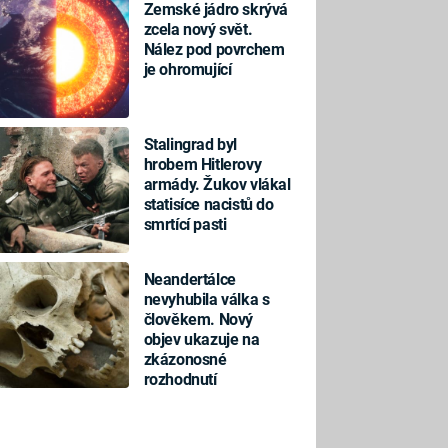
Zemské jádro skrývá
zcela nový svět.
Nález pod povrchem
je ohromující
Stalingrad byl
hrobem Hitlerovy
armády. Žukov vlákal
statisíce nacistů do
smrtící pasti
Neandertálce
nevyhubila válka s
člověkem. Nový
objev ukazuje na
zkázonosné
rozhodnutí