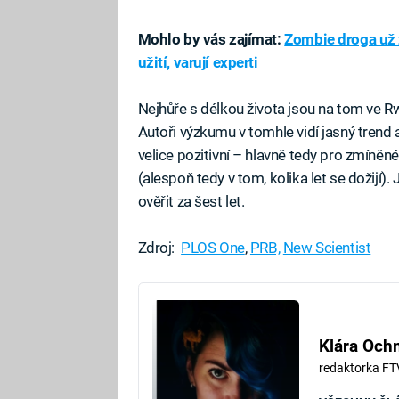
Mohlo by vás zajímat:
Zombie droga už 
užití, varují experti
Nejhůře s délkou života jsou na tom ve R
Autoři výzkumu v tomhle vidí jasný trend
velice pozitivní – hlavně tedy pro zmíněn
(alespoň tedy v tom, kolika let se dožijí)
ověřit za šest let.
Zdroj:
PLOS One
,
PRB,
New Scientist
Klára Oc
redaktorka FT