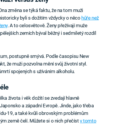
Ona změna se týká faktu, že na tom muži
historicky byli s dožitím vždycky o něco
hůře než
ženy
. A to celosvětově. Ženy přežívají muže
pělejších zemích býval běžný i sedmiletý rozdíl
výzkum, postupně smývá. Podle časopisu New
fakt, že muži pozvolna mění svůj životní styl.
úmrtí spojených s užíváním alkoholu.
éle
ka života i věk dožití se zvedají hlavně
 Japonsko a západní Evropě. Jinde, jako třeba
vidu-19, a také kvůli obrovským problémům
ým země čelí. Můžete si o nich přečíst
v tomto