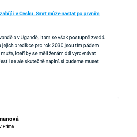
zabíjí i v Česku. Smrt může nastat po prvním
wandě a v Ugandě, i tam se však postupně zvedá.
 a jejich predikce pro rok 2030 jsou tím pádem
é muže, kteří by se měli ženám dál vyrovnávat
. Jestli se ale skutečně naplní, si budeme muset
hmanová
V Prima