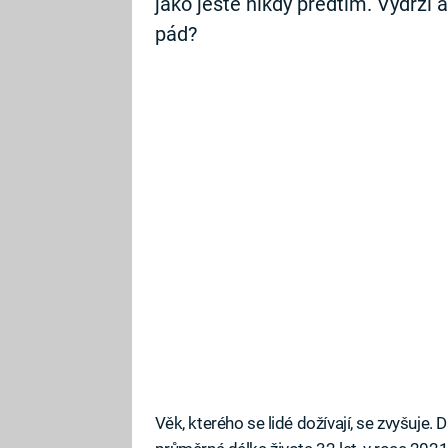
jako ještě nikdy předtím. Vydrží 
pád?
Věk, kterého se lidé dožívají, se zvyšuje.