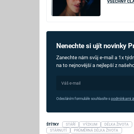
VŠECHNY ČL
Nenechte si ujít novinky 
Zanechte nám svůj e-mail a 1x tý
na to nejnovější a nejlepší z naše
Odesláním formuláře souhlasíte s
podmínkami zp
ŠTÍTKY
STÁŘÍ
VÝZKUM
DÉLKA ŽIVOTA
STÁRNUTÍ
PRŮMĚRNÁ DÉLKA ŽIVOTA