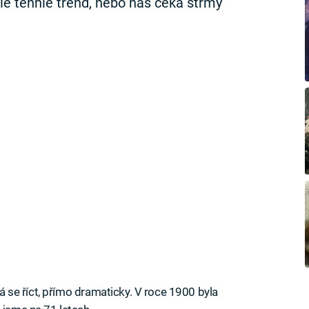
ale tenhle trend, nebo nás čeká strmý
 Dá se říct, přímo dramaticky. V roce 1900 byla