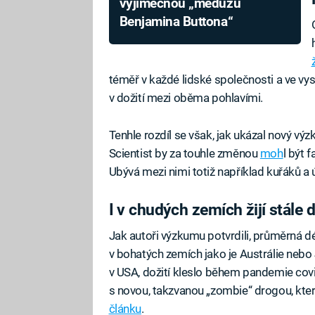
výjimečnou „medúzu
Benjamina Buttona“
téměř v každé lidské společnosti a ve vys
v dožití mezi oběma pohlavími.
Tenhle rozdíl se však, jak ukázal nový 
Scientist by za touhle změnou
moh
l být 
Ubývá mezi nimi totiž například kuřáků a 
I v chudých zemích žijí stále d
Jak autoři výzkumu potvrdili, průměrná dél
v bohatých zemích jako je Austrálie nebo
v USA, dožití kleslo během pandemie co
s novou, takzvanou „zombie“ drogou, kter
článku
.