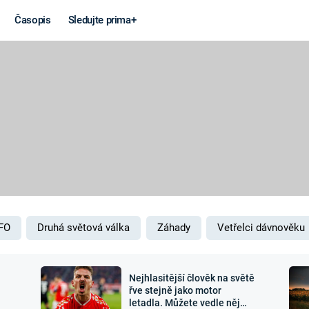
Časopis
Sledujte prima+
Věda a
Války
technika
STUDENÁ V
KORONAVIRUS
VÁLKA VE
VIETNAMU
VESMÍR
VÁLEČNÉ FI
MARS
SERIÁLY
FO
Druhá světová válka
Záhady
Vetřelci dávnověku
Nejhlasitější člověk na světě
Záhady a
Zajímav
řve stejně jako motor
letadla. Můžete vedle něj
konspirace