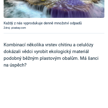
Časopis
Sledujte prima+
Každý z nás vyprodukuje denně množství odpadů
Zdroj: pixabay.com
Přihlášení
Kombinací několika vrstev chitinu a celulózy
Sledujte nás
dokázali vědci vyrobit ekologický materiál
podobný běžným plastovým obalům. Má šanci
na úspěch?