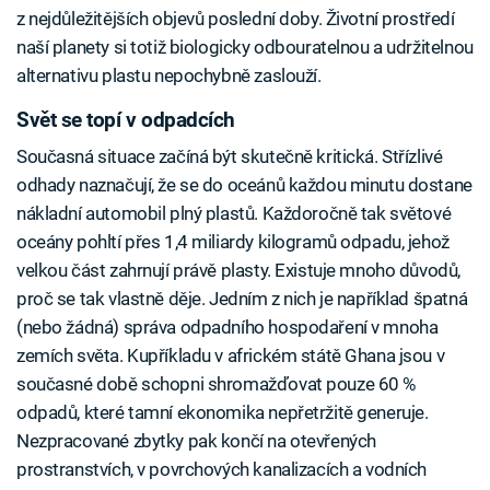
z nejdůležitějších objevů poslední doby. Životní prostředí
naší planety si totiž biologicky odbouratelnou a udržitelnou
alternativu plastu nepochybně zaslouží.
Svět se topí v odpadcích
Současná situace začíná být skutečně kritická. Střízlivé
odhady naznačují, že se do oceánů každou minutu dostane
nákladní automobil plný plastů. Každoročně tak světové
oceány pohltí přes 1,4 miliardy kilogramů odpadu, jehož
velkou část zahrnují právě plasty. Existuje mnoho důvodů,
proč se tak vlastně děje. Jedním z nich je například špatná
(nebo žádná) správa odpadního hospodaření v mnoha
zemích světa. Kupříkladu v africkém státě Ghana jsou v
současné době schopni shromažďovat pouze 60 %
odpadů, které tamní ekonomika nepřetržitě generuje.
Nezpracované zbytky pak končí na otevřených
prostranstvích, v povrchových kanalizacích a vodních