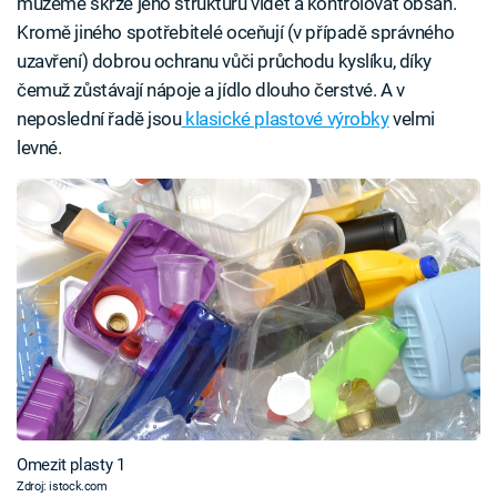
můžeme skrze jeho strukturu vidět a kontrolovat obsah.
Kromě jiného spotřebitelé oceňují (v případě správného
uzavření) dobrou ochranu vůči průchodu kyslíku, díky
čemuž zůstávají nápoje a jídlo dlouho čerstvé. A v
neposlední řadě jsou
klasické plastové výrobky
velmi
levné.
Omezit plasty 1
Zdroj: istock.com