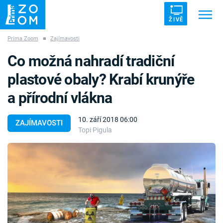
ŽIVĚ
Prima Zoom
■
Zajímavosti
Trendy:
ZRÁDCI
UFO
DRUHÁ SVĚTOVÁ VÁLKA
Co možná nahradí tradiční
ZÁHADY
VETŘELCI DÁVNOVĚKU
plastové obaly? Krabí krunýře
a přírodní vlákna
10. září 2018 06:00
ZAJÍMAVOSTI
Topi Pigula
Témata
Témata
Pořady
TV Program