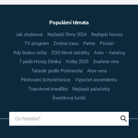
Populární témata
Jak zhubnout
Nejlepší filmy 2024
Nejlepší horory
TV program
Změna času
Partie
Počasí
Kdy budou volby
ZOO Nové začátky
Auto – katalog
7 pádů Honzy Dědka
Volby 2025
Svařené víno
Tatarák podle Pohlreicha
Aloe vera
Pěstování lichořeřišnice
Výpočet ascendentu
Tvarohové knedlíky
Nejlepší palačinky
Švestkový koláč