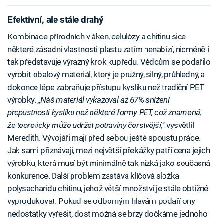
Efektivní, ale stále drahý
Kombinace přírodních vláken, celulózy a chitinu sice
některé zásadní vlastnosti plastu zatím nenabízí, nicméně i
tak představuje výrazný krok kupředu. Vědcům se podařilo
vyrobit obalový materiál, který je pružný, silný, průhledný, a
dokonce lépe zabraňuje přístupu kyslíku než tradiční PET
výrobky. „
Náš materiál vykazoval až 67% snížení
propustnosti kyslíku než některé formy PET, což znamená,
že teoreticky může udržet potraviny čerstvější,
“ vysvětlil
Meredith. Vývojáři mají před sebou ještě spoustu práce.
Jak sami přiznávají, mezi největší překážky patří cena jejich
výrobku, která musí být minimálně tak nízká jako současná
konkurence. Další problém zastává klíčová složka
polysacharidu chitinu, jehož větší množství je stále obtížné
vyprodukovat. Pokud se odborným hlavám podaří ony
nedostatky vyřešit, dost možná se brzy dočkáme jednoho