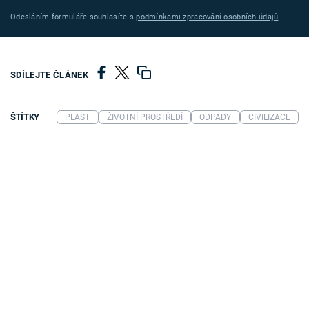
Odesláním formuláře souhlasíte s
podmínkami zpracování osobních údajů
SDÍLEJTE ČLÁNEK
ŠTÍTKY
PLAST
ŽIVOTNÍ PROSTŘEDÍ
ODPADY
CIVILIZACE