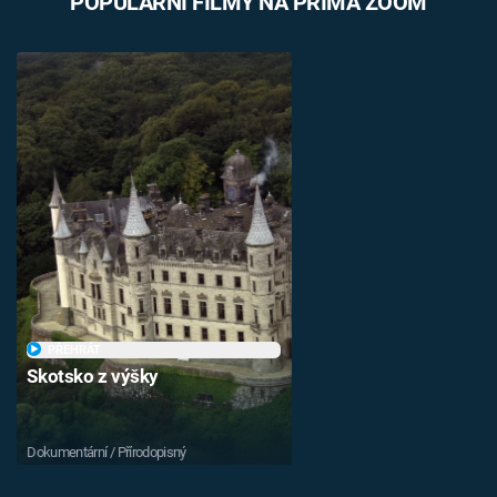
POPULÁRNÍ FILMY NA PRIMA ZOOM
PŘEHRÁT
Skotsko z výšky
Dokumentární / Přírodopisný