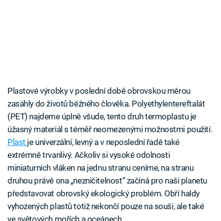
Plastové výrobky v poslední době obrovskou měrou
zasáhly do životů běžného člověka. Polyethylentereftalát
(PET) najdeme úplně všude, tento druh termoplastu je
úžasný materiál s téměř neomezenými možnostmi použití.
Plast
je univerzální, levný a v neposlední řadě také
extrémně trvanlivý. Ačkoliv si vysoké odolnosti
miniaturních vláken na jednu stranu ceníme, na stranu
druhou právě ona „nezničitelnost“ začíná pro naši planetu
představovat obrovský ekologický problém. Obří haldy
vyhozených plastů totiž nekončí pouze na souši, ale také
ve světových mořích a oceánech.