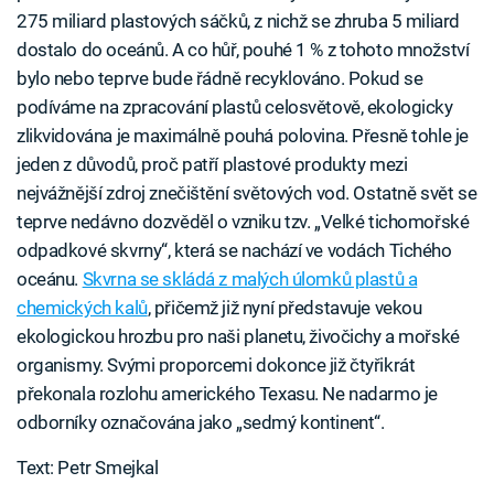
275 miliard plastových sáčků, z nichž se zhruba 5 miliard
dostalo do oceánů. A co hůř, pouhé 1 % z tohoto množství
bylo nebo teprve bude řádně recyklováno. Pokud se
podíváme na zpracování plastů celosvětově, ekologicky
zlikvidována je maximálně pouhá polovina. Přesně tohle je
jeden z důvodů, proč patří plastové produkty mezi
nejvážnější zdroj znečištění světových vod. Ostatně svět se
teprve nedávno dozvěděl o vzniku tzv. „Velké tichomořské
odpadkové skvrny“, která se nachází ve vodách Tichého
oceánu.
Skvrna se skládá z malých úlomků plastů a
chemických kalů
, přičemž již nyní představuje vekou
ekologickou hrozbu pro naši planetu, živočichy a mořské
organismy. Svými proporcemi dokonce již čtyřikrát
překonala rozlohu amerického Texasu. Ne nadarmo je
odborníky označována jako „sedmý kontinent“.
Text: Petr Smejkal