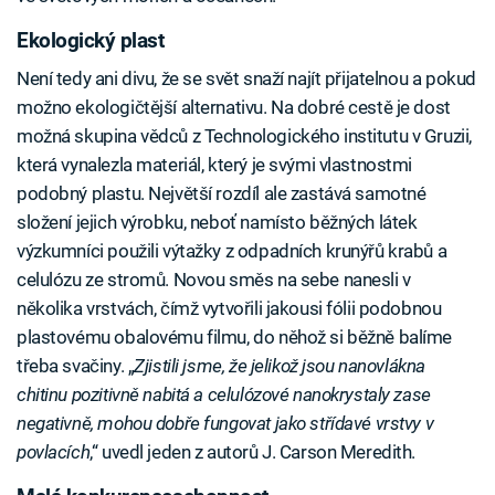
Ekologický plast
Není tedy ani divu, že se svět snaží najít přijatelnou a pokud
možno ekologičtější alternativu. Na dobré cestě je dost
možná skupina vědců z Technologického institutu v Gruzii,
která vynalezla materiál, který je svými vlastnostmi
podobný plastu. Největší rozdíl ale zastává samotné
složení jejich výrobku, neboť namísto běžných látek
výzkumníci použili výtažky z odpadních krunýřů krabů a
celulózu ze stromů. Novou směs na sebe nanesli v
několika vrstvách, čímž vytvořili jakousi fólii podobnou
plastovému obalovému filmu, do něhož si běžně balíme
třeba svačiny. „
Zjistili jsme, že jelikož jsou nanovlákna
chitinu pozitivně nabitá a celulózové nanokrystaly zase
negativně, mohou dobře fungovat jako střídavé vrstvy v
povlacích
,“ uvedl jeden z autorů J. Carson Meredith.