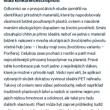
Malá konkurenceschopnost
Odborníci se v prvopočátcích studie zaměřili na
identifikaci přírodních materiálů, které by napodobovaly
vlastnosti běžně používaných plastů: ovšem s násobně
menším ekologickým dopadem na životní prostředí. Směs
obsahující chitin je přímo ideální, neboť se jedná o materiál
běžně k nalezení v mnoha skořápkách živočišného původu
včetně hub (ano – i houby mají svou živočišnou variantu –
Porifera). Celulóza zase pochází z rostlin a patří mezi
nejrozšířenější přirozený biopolymer na planetě. Právě
tahle kombinace pak tvoří jedno z nejsilnějších vláken,
které je možné v přírodě najít. Vědci nyní věří, že aplikací
vybraných složek dokážou vyvinout ideální PET náhradu.
Takový cíl ovšem není vůbec jednoduchý, neboť například
tradičních plastových lahví a nádob si ceníme nejen pro
jejich nízkou hmotnost a odolnost, ale také pro řadu
dalších vlastností. Plast může být zaprvé průhledný, tudíž