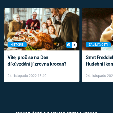
5
HISTORIE
ZAJÍMAVOSTI
Víte, proč se na Den
Smrt Freddie
díkůvzdání jí zrovna krocan?
Hudební ikon
až do konce 
24. listopadu 2022 13:40
24. listopadu 20
léky