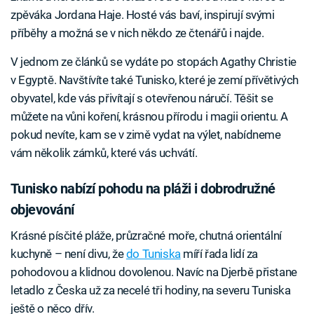
zpěváka Jordana Haje. Hosté vás baví, inspirují svými
příběhy a možná se v nich někdo ze čtenářů i najde.
V jednom ze článků se vydáte po stopách Agathy Christie
v Egyptě. Navštívíte také Tunisko, které je zemí přívětivých
obyvatel, kde vás přivítají s otevřenou náručí. Těšit se
můžete na vůni koření, krásnou přírodu i magii orientu. A
pokud nevíte, kam se v zimě vydat na výlet, nabídneme
vám několik zámků, které vás uchvátí.
Tunisko nabízí pohodu na pláži i dobrodružné
objevování
Krásné písčité pláže, průzračné moře, chutná orientální
kuchyně – není divu, že
do Tuniska
míří řada lidí za
pohodovou a klidnou dovolenou. Navíc na Djerbě přistane
letadlo z Česka už za necelé tři hodiny, na severu Tuniska
ještě o něco dřív.