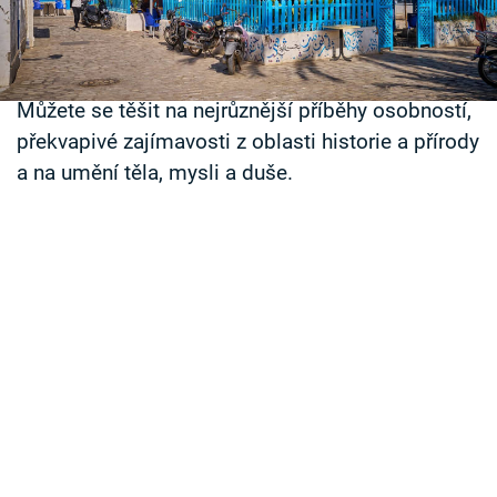
vždycky rád „nabije tlamu“. V seriálu Hrdina
Časopis
ztvárnil hlavní roli policisty – hraje drzouna, který
Sledujte prima+
je trochu asociál, ale především je spravedlivý.
Můžete se těšit na nejrůznější příběhy osobností,
překvapivé zajímavosti z oblasti historie a přírody
Přihlášení
a na umění těla, mysli a duše.
Sledujte nás