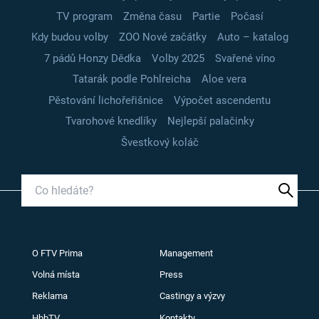
TV program
Změna času
Partie
Počasí
Kdy budou volby
ZOO Nové začátky
Auto – katalog
7 pádů Honzy Dědka
Volby 2025
Svařené víno
Tatarák podle Pohlreicha
Aloe vera
Pěstování lichořeřišnice
Výpočet ascendentu
Tvarohové knedlíky
Nejlepší palačinky
Švestkový koláč
O FTV Prima
Management
Volná místa
Press
Reklama
Castingy a výzvy
HbbTV
Kontakty