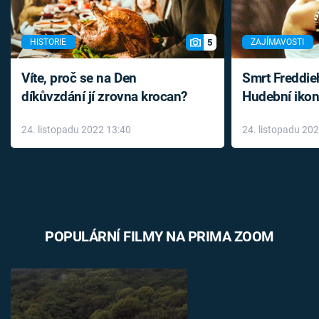
5
HISTORIE
ZAJÍMAVOSTI
Víte, proč se na Den
Smrt Freddie
díkůvzdání jí zrovna krocan?
Hudební ikon
až do konce 
24. listopadu 2022 13:40
24. listopadu 20
léky
POPULÁRNÍ FILMY NA PRIMA ZOOM