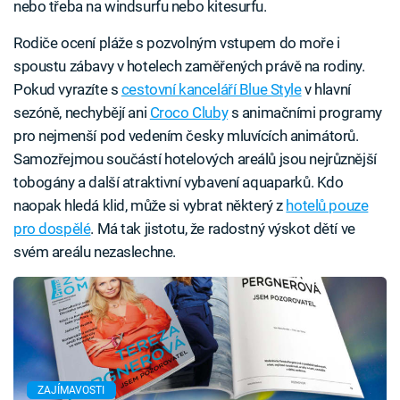
nebo třeba na windsurfu nebo kitesurfu.
Rodiče ocení pláže s pozvolným vstupem do moře i
spoustu zábavy v hotelech zaměřených právě na rodiny.
Pokud vyrazíte s
cestovní kanceláří Blue Style
v hlavní
sezóně, nechybějí ani
Croco Cluby
s animačními programy
pro nejmenší pod vedením česky mluvících animátorů.
Samozřejmou součástí hotelových areálů jsou nejrůznější
tobogány a další atraktivní vybavení aquaparků. Kdo
naopak hledá klid, může si vybrat některý z
hotelů pouze
pro dospělé
. Má tak jistotu, že radostný výskot dětí ve
svém areálu nezaslechne.
ZAJÍMAVOSTI