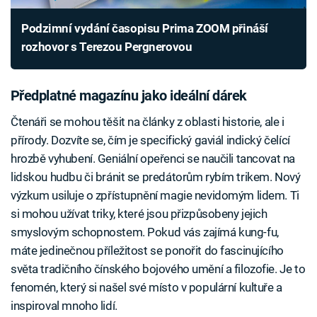
Podzimní vydání časopisu Prima ZOOM přináší
rozhovor s Terezou Pergnerovou
Předplatné magazínu jako ideální dárek
Čtenáři se mohou těšit na články z oblasti historie, ale i
přírody. Dozvíte se, čím je specifický gaviál indický čelící
hrozbě vyhubení. Geniální opeřenci se naučili tancovat na
lidskou hudbu či bránit se predátorům rybím trikem. Nový
výzkum usiluje o zpřístupnění magie nevidomým lidem. Ti
si mohou užívat triky, které jsou přizpůsobeny jejich
smyslovým schopnostem. Pokud vás zajímá kung-fu,
máte jedinečnou příležitost se ponořit do fascinujícího
světa tradičního čínského bojového umění a filozofie. Je to
fenomén, který si našel své místo v populární kultuře a
inspiroval mnoho lidí.