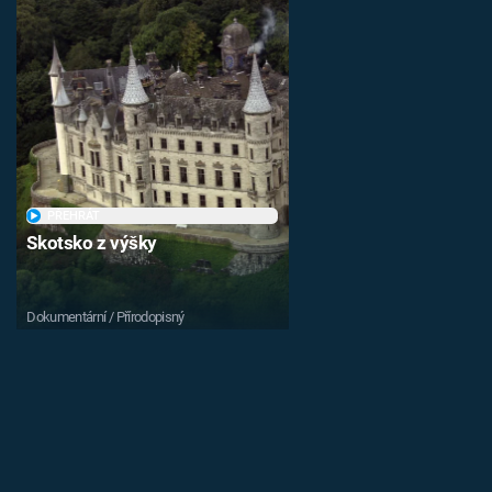
PŘEHRÁT
Skotsko z výšky
Dokumentární / Přírodopisný