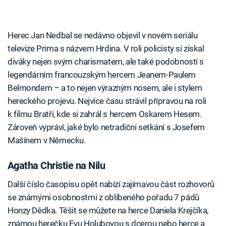
Herec Jan Nedbal se nedávno objevil v novém seriálu
televize Prima s názvem Hrdina. V roli policisty si získal
diváky nejen svým charismatem, ale také podobností s
legendárním francouzským hercem Jeanem-Paulem
Belmondem – a to nejen výrazným nosem, ale i stylem
hereckého projevu. Nejvíce času strávil přípravou na roli
k filmu Bratři, kde si zahrál s hercem Oskarem Hesem.
Zároveň vypráví, jaké bylo netradiční setkání s Josefem
Mašínem v Německu.
Agatha Christie na Nilu
Další číslo časopisu opět nabízí zajímavou část rozhovorů
se známými osobnostmi z oblíbeného pořadu 7 pádů
Honzy Dědka. Těšit se můžete na herce Daniela Krejčíka,
známou herečku Evu Holubovou s dcerou nebo herce a