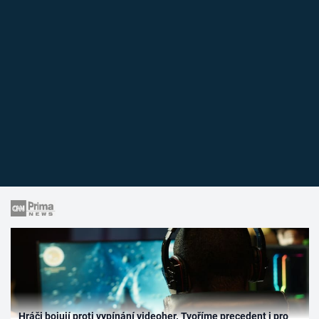
Hráči bojují proti vypínání videoher. Tvoříme precedent i pro