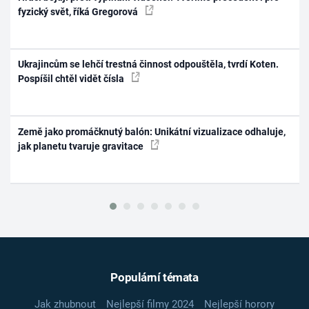
fyzický svět, říká Gregorová
Ukrajincům se lehčí trestná činnost odpouštěla, tvrdí Koten.
Pospíšil chtěl vidět čísla
Země jako promáčknutý balón: Unikátní vizualizace odhaluje,
jak planetu tvaruje gravitace
Populární témata
Jak zhubnout
Nejlepší filmy 2024
Nejlepší horory