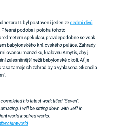
nezara II. byl postaven i jeden ze
sedmi divů
. Přesná podoba i poloha tohoto
 předmětem spekulací, pravděpodobně se však
lem babylonského královského paláce. Zahrady
ilovanou manželku, královnu Amytis, aby jí
ní zalesněnější nežli babylonské okolí. Ať je
, krása tamějších zahrad byla vyhlášená. Skončila
ní.
completed his latest work titled "Seven".
mazing. I will be sitting down with Jeff in
ient world inspired works.
#ancientworld