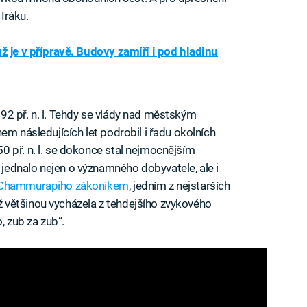
Iráku.
ž je v přípravě. Budovy zamíří i pod hladinu
92 př. n. l. Tehdy se vlády nad městským
em následujících let podrobil i řadu okolních
 př. n. l. se dokonce stal nejmocnějším
ednalo nejen o významného dobyvatele, ale i
Chammurapiho zákoníkem
, jedním z nejstarších
jež většinou vycházela z tehdejšího zvykového
, zub za zub“.