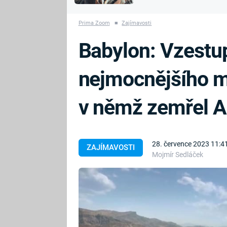
MARIE TEREZIE
vyhynuli
ADOLF HITLER
NAPOLEON
Prima Zoom
■
Zajímavosti
BONAPARTE
ATENTÁT NA
Babylon: Vzestu
REINHARDA
BRITSKÁ
HEYDRICHA
KRÁLOVSKÁ
nejmocnějšího m
RODINA
PRVNÍ SVĚTOVÁ
VÁLKA
v němž zemřel A
28. července 2023 11:4
ZAJÍMAVOSTI
Mojmír Sedláček