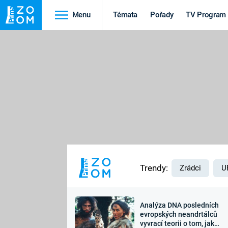
Menu
Témata
Pořady
TV Program
Cestování
Historie
HRADY A ZÁMKY
VIKINGOVÉ
HEDVÁBNÁ STEZKA
EPIDEMIE A
PANDEMIE
PŘÍRODA
STAROVĚKÝ EGYPT
Trendy:
Zrádci
U
Analýza DNA posledních
Druhá
Výročí
evropských neandrtálců
vyvrací teorii o tom, jak
světová válka