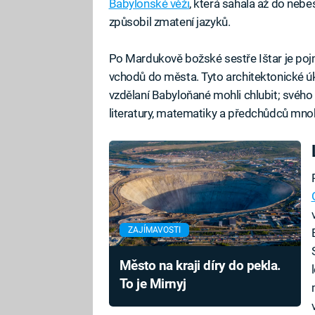
Babylonské věži
, která sahala až do nebes
způsobil zmatení jazyků.
Po Mardukově božské sestře Ištar je pojm
vchodů do města. Tyto architektonické úk
vzdělaní Babyloňané mohli chlubit; svého č
literatury, matematiky a předchůdců mno
ZAJÍMAVOSTI
Město na kraji díry do pekla.
To je Mirnyj