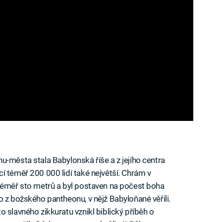
u-města stala Babylonská říše a z jejího centra
í téměř 200 000 lidí také největší. Chrám v
 téměř sto metrů a byl postaven na počest boha
o z božského pantheonu, v nějž Babyloňané věřili.
 slavného zikkuratu vznikl biblický příběh o