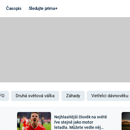
Časopis
Sledujte prima+
Věda a
Války
technika
STUDENÁ V
KORONAVIRUS
VÁLKA VE
VIETNAMU
VESMÍR
VÁLEČNÉ FI
MARS
SERIÁLY
FO
Druhá světová válka
Záhady
Vetřelci dávnověku
Nejhlasitější člověk na světě
Záhady a
Zajímav
řve stejně jako motor
letadla. Můžete vedle něj
konspirace