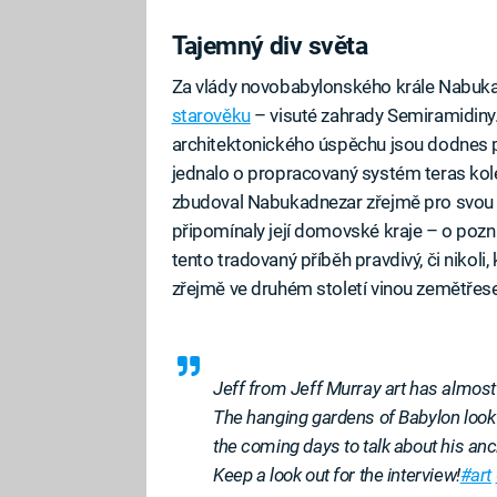
Tajemný div světa
Za vlády novobabylonského krále Nabukad
starověku
– visuté zahrady Semiramidiny
architektonického úspěchu jsou dodnes
jednalo o propracovaný systém teras ko
zbudoval Nabukadnezar zřejmě pro svou m
připomínaly její domovské kraje – o pozná
tento tradovaný příběh pravdivý, či nikoli
zřejmě ve druhém století vinou zemětřese
Jeff from Jeff Murray art has almost 
The hanging gardens of Babylon look a
the coming days to talk about his anc
Keep a look out for the interview!
#art