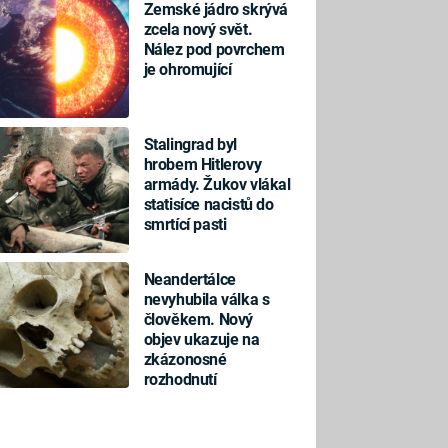
Zemské jádro skrývá
zcela nový svět.
Nález pod povrchem
je ohromující
Stalingrad byl
hrobem Hitlerovy
armády. Žukov vlákal
statisíce nacistů do
smrtící pasti
Neandertálce
nevyhubila válka s
člověkem. Nový
objev ukazuje na
zkázonosné
rozhodnutí