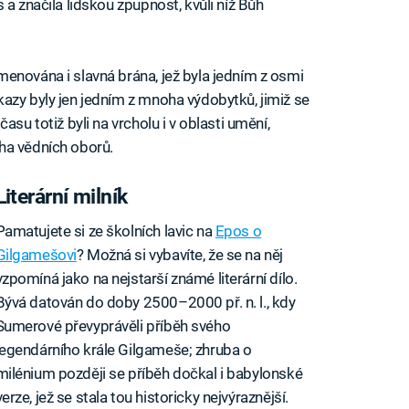
 a značila lidskou zpupnost, kvůli níž Bůh
enována i slavná brána, jež byla jedním z osmi
azy byly jen jedním z mnoha výdobytků, jimiž se
asu totiž byli na vrcholu i v oblasti umění,
ha vědních oborů.
Literární milník
Pamatujete si ze školních lavic na
Epos o
Gilgamešovi
? Možná si vybavíte, že se na něj
vzpomíná jako na nejstarší známé literární dílo.
Bývá datován do doby 2500–2000 př. n. l., kdy
Sumerové převyprávěli příběh svého
legendárního krále Gilgameše; zhruba o
milénium později se příběh dočkal i babylonské
verze, jež se stala tou historicky nejvýraznější.