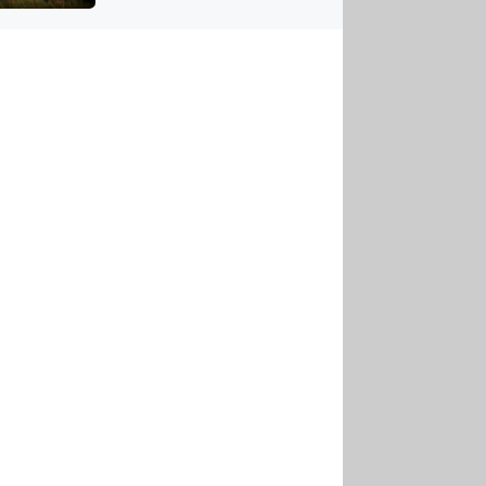
US
tornádem
RSUS
ZE A