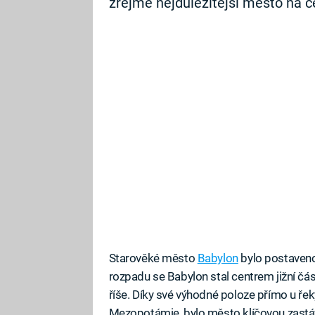
zřejmě nejdůležitější město na c
Starověké město
Babylon
bylo postaveno 
rozpadu se Babylon stal centrem jižní čás
říše. Díky své výhodné poloze přímo u ře
Mezopotámie, bylo město klíčovou zastá