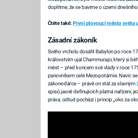
doplňme, že se bavíme o území dnešního 
Čtěte také:
První plovoucí město světa u
Zásadní zákoník
Svého vrcholu dosáhl Babylon po roce 17
královstvím ujal Chammurapi, který si běh
měst – před koncem své vlády v roce 1750
panovníkem celé Mezopotámie. Navíc se j
zákonodárce – právě on stál za slavným
spisů jasně definujících platná nařízení, 
práva; odtud pochází i princip „oko za oko