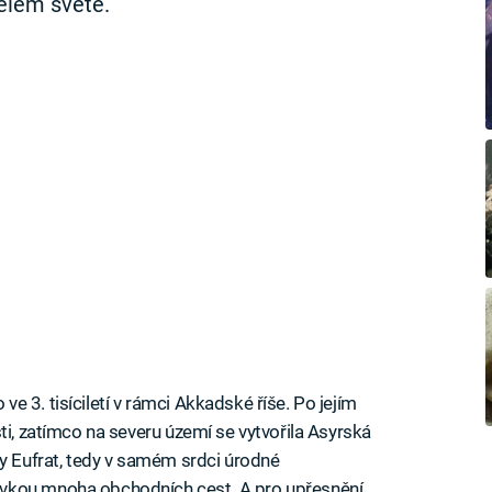
elém světě.
ve 3. tisíciletí v rámci Akkadské říše. Po jejím
ti, zatímco na severu území se vytvořila Asyrská
ky Eufrat, tedy v samém srdci úrodné
vkou mnoha obchodních cest. A pro upřesnění