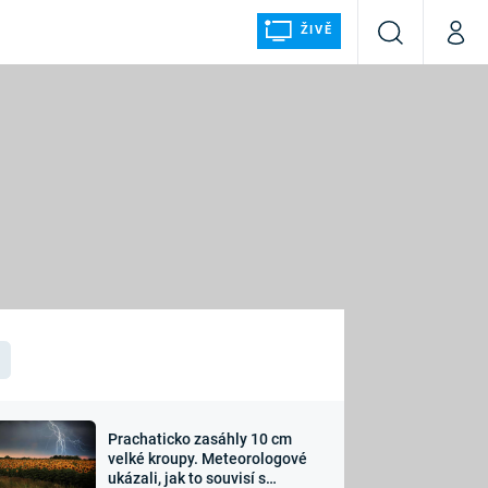
ŽIVĚ
Vyhledávání
Můj p
Prima+
ÁLKA
CNN Prima NEWS
Prima FRESH
Prima LIVING
LMY A
Prima Ženy
Prima LAJK
Prachaticko zasáhly 10 cm
osti
velké kroupy. Meteorologové
Sledujte nás
ukázali, jak to souvisí s