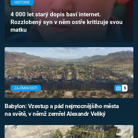
HISTORIE
Časopis
4 000 let starý dopis baví internet.
Sledujte prima+
Rozzlobený syn v něm ostře kritizuje svou
matku
Přihlášení
Sledujte nás
5
ZAJÍMAVOSTI
Babylon: Vzestup a pád nejmocnějšího města
na světě, v němž zemřel Alexandr Veliký