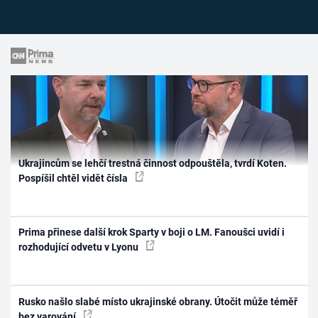
Ukrajincům se lehčí trestná činnost odpouštěla, tvrdí Koten.
Pospíšil chtěl vidět čísla
Prima přinese další krok Sparty v boji o LM. Fanoušci uvidí i
rozhodující odvetu v Lyonu
Rusko našlo slabé místo ukrajinské obrany. Útočit může téměř
bez varování