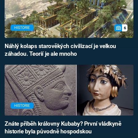
6
HISTORIE
Náhlý kolaps starověkých civilizací je velkou
záhadou. Teorií je ale mnoho
HISTORIE
Znáte příběh královny Kubaby? První vládkyně
historie byla původně hospodskou