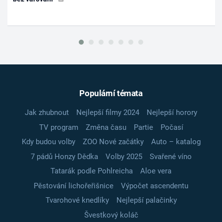
Populární témata
Jak zhubnout
Nejlepší filmy 2024
Nejlepší horory
TV program
Změna času
Partie
Počasí
Kdy budou volby
ZOO Nové začátky
Auto – katalog
7 pádů Honzy Dědka
Volby 2025
Svařené víno
Tatarák podle Pohlreicha
Aloe vera
Pěstování lichořeřišnice
Výpočet ascendentu
Tvarohové knedlíky
Nejlepší palačinky
Švestkový koláč