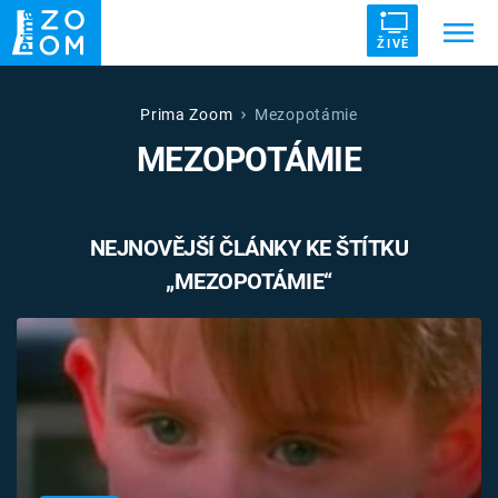
ŽIVĚ
Trendy:
ZRÁDCI
UFO
DRUHÁ SVĚTOVÁ VÁLKA
Prima Zoom
Mezopotámie
MEZOPOTÁMIE
ZÁHADY
VETŘELCI DÁVNOVĚKU
NEJNOVĚJŠÍ ČLÁNKY KE ŠTÍTKU
„MEZOPOTÁMIE“
Témata
Témata
Pořady
TV Program