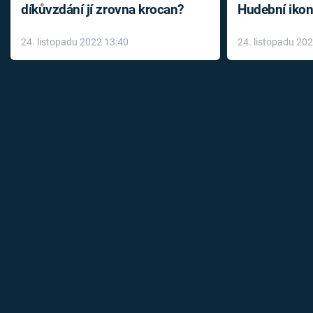
díkůvzdání jí zrovna krocan?
Hudební ikon
až do konce 
24. listopadu 2022 13:40
24. listopadu 20
léky