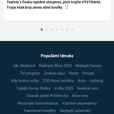
Teploty v Česku rapidně stoupnou, platí trojitá VÝSTRAHA.
Tropy však brzy utnou silné bouřky
Populární témata
Jak zhubnout
Nejlepší filmy 2024
Nejlepší horory
TV program
Změna času
Partie
Počasí
Kdy budou volby
ZOO Nové začátky
Auto – katalog
7 pádů Honzy Dědka
Volby 2025
Svařené víno
Tatarák podle Pohlreicha
Aloe vera
Pěstování lichořeřišnice
Výpočet ascendentu
Tvarohové knedlíky
Nejlepší palačinky