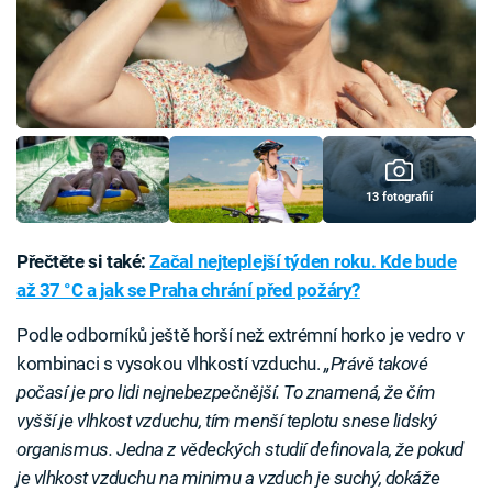
13 fotografií
Přečtěte si také:
Začal nejteplejší týden roku. Kde bude
až 37 °C a jak se Praha chrání před požáry?
Podle odborníků ještě horší než extrémní horko je vedro v
kombinaci s vysokou vlhkostí vzduchu.
„Právě takové
počasí je pro lidi nejnebezpečnější. To znamená, že čím
vyšší je vlhkost vzduchu, tím menší teplotu snese lidský
organismus. Jedna z vědeckých studií definovala, že pokud
je vlhkost vzduchu na minimu a vzduch je suchý, dokáže