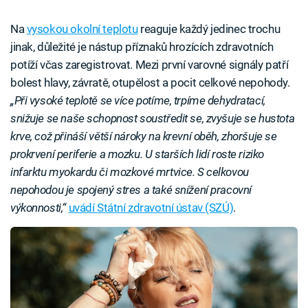
Na
vysokou okolní teplotu
reaguje každý jedinec trochu
jinak, důležité je nástup příznaků hrozících zdravotních
potíží včas zaregistrovat. Mezi první varovné signály patří
bolest hlavy, závratě, otupělost a pocit celkové nepohody.
„Při vysoké teplotě se více potíme, trpíme dehydratací,
snižuje se naše schopnost soustředit se, zvyšuje se hustota
krve, což přináší větší nároky na krevní oběh, zhoršuje se
prokrvení periferie a mozku. U starších lidí roste riziko
infarktu myokardu či mozkové mrtvice. S celkovou
nepohodou je spojený stres a také snížení pracovní
výkonnosti,“
uvádí Státní zdravotní ústav (SZÚ)
.