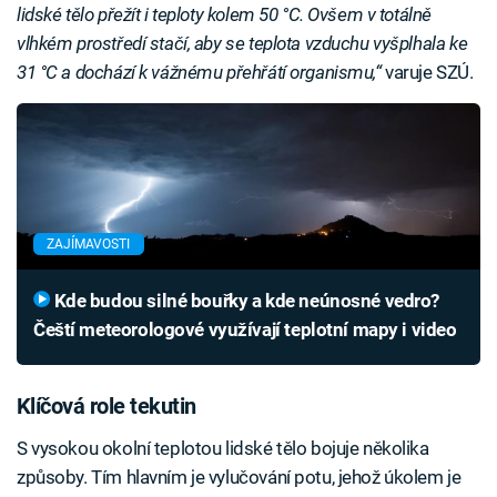
lidské tělo přežít i teploty kolem 50 °C. Ovšem v totálně
vlhkém prostředí stačí, aby se teplota vzduchu vyšplhala ke
31 °C a dochází k vážnému přehřátí organismu,“
varuje SZÚ.
ZAJÍMAVOSTI
Kde budou silné bouřky a kde neúnosné vedro?
Čeští meteorologové využívají teplotní mapy i video
Klíčová role tekutin
S vysokou okolní teplotou lidské tělo bojuje několika
způsoby. Tím hlavním je vylučování potu, jehož úkolem je