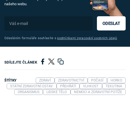
našeho webu.
ODESLAT
Odesláním formuláře souhlasíte s
podmínkami zpracování osobních údajů
SDÍLEJTE ČLÁNEK
ŠTÍTKY
ZDRAVÍ
ZDRAVOTNICTVÍ
POČASÍ
HORKO
STÁTNÍ ZDRAVOTNÍ ÚSTAV
PŘEHŘÁTÍ
VLHKOST
TEKUTINA
ORGANISMUS
LIDSKÉ TĚLO
NEMOCI A ZDRAVOTNÍ POTÍŽE