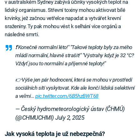
v australském Sydney zabývá účinky vysokých teplot na
lidský organismus. Střevní toxiny mohou aktivovat bílé
krvinky, jež začnou vetřelce napadat a vytvářet krevní
sraženiny. Ty pak mohou vést k selhání více orgánů a
následné smrti.
❗️"Konečně normální léto!" "Takové teploty byly za mého
mládí normální, hlavně strašit!" "Výstrahy když je 32 °C?
Vždyť jsou to normální a příjemné teploty!"
👉Výše jen pár hodnocení, která se mohou v prostředí
sociálních sítí vyskytovat. Kde ale končí lidská selektivní
a velmi…
pic.twitter.com/6B5hzBWT68
— Český hydrometeorologický ústav (ČHMÚ)
(@CHMUCHMI)
July 2, 2025
Jak vysoká teplota je už nebezpečná?