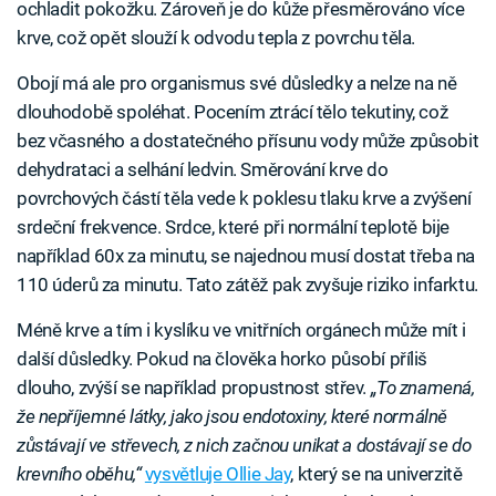
ochladit pokožku. Zároveň je do kůže přesměrováno více
krve, což opět slouží k odvodu tepla z povrchu těla.
Obojí má ale pro organismus své důsledky a nelze na ně
dlouhodobě spoléhat. Pocením ztrácí tělo tekutiny, což
bez včasného a dostatečného přísunu vody může způsobit
dehydrataci a selhání ledvin. Směrování krve do
povrchových částí těla vede k poklesu tlaku krve a zvýšení
srdeční frekvence. Srdce, které při normální teplotě bije
například 60x za minutu, se najednou musí dostat třeba na
110 úderů za minutu. Tato zátěž pak zvyšuje riziko infarktu.
Méně krve a tím i kyslíku ve vnitřních orgánech může mít i
další důsledky. Pokud na člověka horko působí příliš
dlouho, zvýší se například propustnost střev.
„To znamená,
že nepříjemné látky, jako jsou endotoxiny, které normálně
zůstávají ve střevech, z nich začnou unikat a dostávají se do
krevního oběhu,“
vysvětluje Ollie Jay
, který se na univerzitě