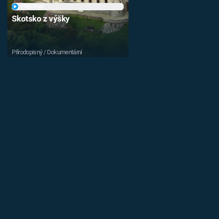
PŘEHRÁT
Skotsko z výšky
Přírodopisný / Dokumentární