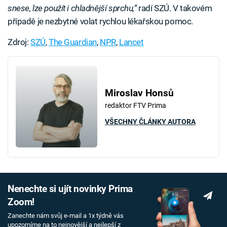
snese, lze použít i chladnější sprchu,“
radí SZÚ. V takovém
případě je nezbytné volat rychlou lékařskou pomoc.
Zdroj:
SZÚ
,
The Guardian
,
NPR
,
Lancet
Miroslav Honsů
redaktor FTV Prima
VŠECHNY ČLÁNKY AUTORA
Nenechte si ujít novinky Prima
Zoom!
Zanechte nám svůj e-mail a 1x týdně vás
upozorníme na to nejnovější a nejlepší z