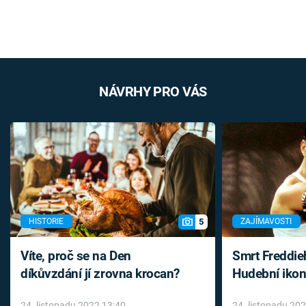
NÁVRHY PRO VÁS
5
HISTORIE
ZAJÍMAVOSTI
Víte, proč se na Den
Smrt Freddie
díkůvzdání jí zrovna krocan?
Hudební ikon
až do konce 
24. listopadu 2022 13:40
24. listopadu 20