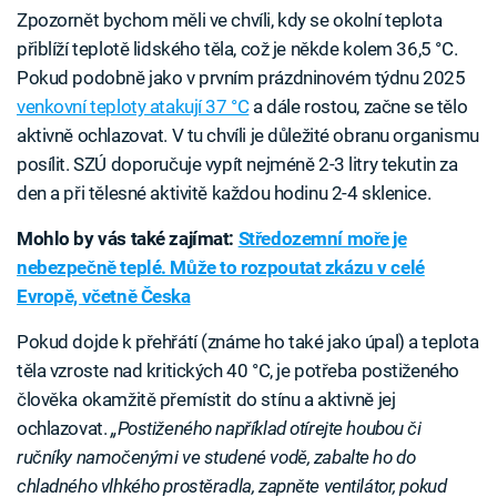
Zpozornět bychom měli ve chvíli, kdy se okolní teplota
přiblíží teplotě lidského těla, což je někde kolem 36,5 °C.
Pokud podobně jako v prvním prázdninovém týdnu 2025
venkovní teploty atakují 37 °C
a dále rostou, začne se tělo
aktivně ochlazovat. V tu chvíli je důležité obranu organismu
posílit. SZÚ doporučuje vypít nejméně 2-3 litry tekutin za
den a při tělesné aktivitě každou hodinu 2-4 sklenice.
Mohlo by vás také zajímat:
Středozemní moře je
nebezpečně teplé. Může to rozpoutat zkázu v celé
Evropě, včetně Česka
Pokud dojde k přehřátí (známe ho také jako úpal) a teplota
těla vzroste nad kritických 40 °C, je potřeba postiženého
člověka okamžitě přemístit do stínu a aktivně jej
ochlazovat.
„Postiženého například otírejte houbou či
ručníky namočenými ve studené vodě, zabalte ho do
chladného vlhkého prostěradla, zapněte ventilátor, pokud