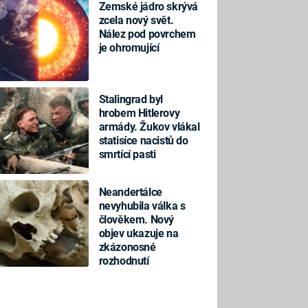
Zemské jádro skrývá
zcela nový svět.
Nález pod povrchem
je ohromující
Stalingrad byl
hrobem Hitlerovy
armády. Žukov vlákal
statisíce nacistů do
smrtící pasti
Neandertálce
nevyhubila válka s
člověkem. Nový
objev ukazuje na
zkázonosné
rozhodnutí