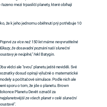
azeno mezi trpasličí planety, které obíhají
eko, že k jeho jednomu oběhnutí prý potřebuje 10
"Poprvé za více než 150 let máme nevyvratitelné
důkazy, že dosavadní poznání naší sluneční
soustavy je neúplné," ř
ekl Batygin.
Oba vědci ale "svou" planetu ještě neviděli. Své
poznatky dosud opírají výlučně o matematické
modely a počítačové simulace. Podle nich ale
není sporu o tom, že jde o planetu. Brown
dokonce Planetu Devět označil za
"nejplanetovější ze všech planet v celé sluneční
soustavě".