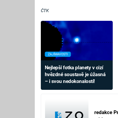
ČTK
ZAJÍMAVOSTI
Nejlepší fotka planety v cizí
hvězdné soustavě je úžasná
– i svou nedokonalostí!
redakce P