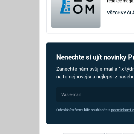
redakce maga
VŠECHNY ČL
Nenechte si ujít novinky 
Zanechte nám svůj e-mail a 1x tý
na to nejnovější a nejlepší z naše
Odesláním formuláře souhlasíte s
podmínkami zp