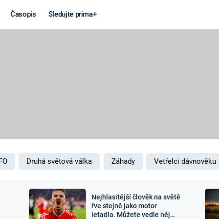
Časopis
Sledujte prima+
Věda a
Války
technika
STUDENÁ V
KORONAVIRUS
VÁLKA VE
VIETNAMU
VESMÍR
VÁLEČNÉ FI
MARS
SERIÁLY
FO
Druhá světová válka
Záhady
Vetřelci dávnověku
Nejhlasitější člověk na světě
Záhady a
Zajímav
řve stejně jako motor
letadla. Můžete vedle něj
konspirace