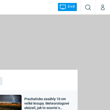
ŽIVĚ
Vyhledávání
Můj p
Prima+
ÁLKA
CNN Prima NEWS
Prima FRESH
Prima LIVING
LMY A
Prima Ženy
Prima LAJK
Prachaticko zasáhly 10 cm
osti
velké kroupy. Meteorologové
Sledujte nás
ukázali, jak to souvisí s