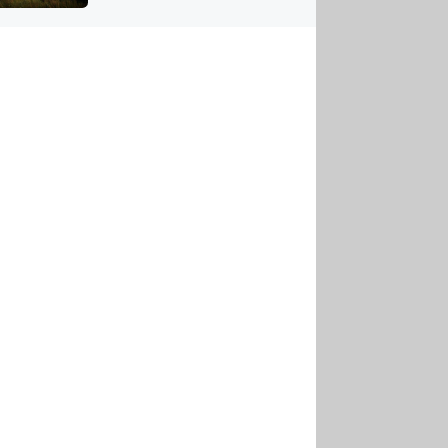
US
tornádem
RSUS
ZE A