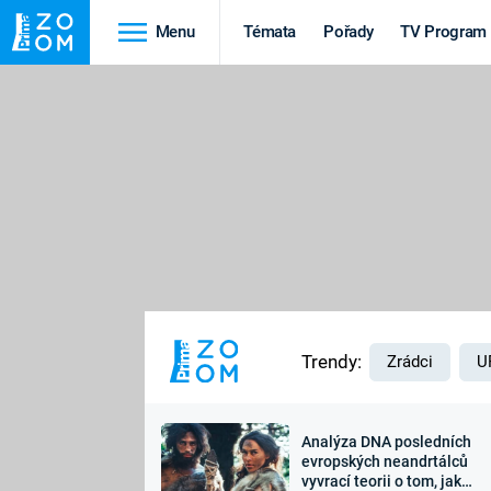
Menu
Témata
Pořady
TV Program
Cestování
Historie
HRADY A ZÁMKY
VIKINGOVÉ
HEDVÁBNÁ STEZKA
EPIDEMIE A
PANDEMIE
PŘÍRODA
STAROVĚKÝ EGYPT
Trendy:
Zrádci
U
Analýza DNA posledních
Druhá
Výročí
evropských neandrtálců
vyvrací teorii o tom, jak
světová válka