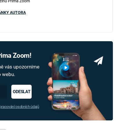
zínu Prima Zoom
ÁNKY AUTORA
Prima Zoom!
dně vás upozorníme
ho webu.
ODESLAT
racování osobních údajů