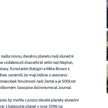
našla novou, devátou planetu naší sluneční
ve vzdálenosti dvacetkrát větší než Neptun,
stavy. Konstantin Batygin a Mike Brown z
es oznámili, že mají indicie o existenci
tinásobek hmotnosti naší Země a je 500krát
 v odborném časopise Astronomical Journal.
název, by mohla v pozici deváté planety sluneční
eno z kategorie planet v roce 2006 na