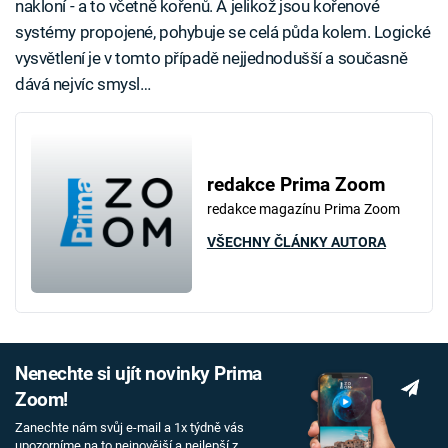
nakloní - a to včetně kořenů. A jelikož jsou kořenové
systémy propojené, pohybuje se celá půda kolem. Logické
vysvětlení je v tomto případě nejjednodušší a současně
dává nejvíc smysl…
redakce Prima Zoom
redakce magazínu Prima Zoom
VŠECHNY ČLÁNKY AUTORA
Nenechte si ujít novinky Prima
Zoom!
Zanechte nám svůj e-mail a 1x týdně vás
upozorníme na to nejnovější a nejlepší z