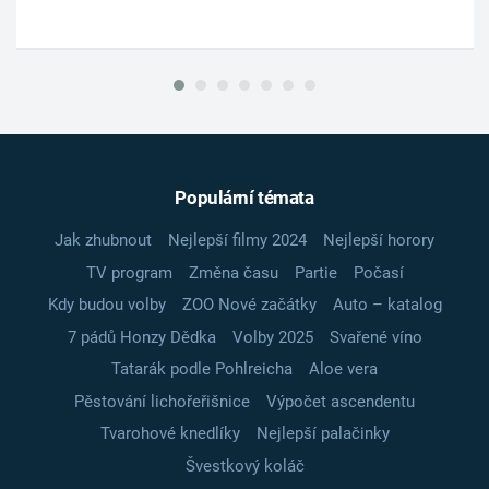
Populární témata
Jak zhubnout
Nejlepší filmy 2024
Nejlepší horory
TV program
Změna času
Partie
Počasí
Kdy budou volby
ZOO Nové začátky
Auto – katalog
7 pádů Honzy Dědka
Volby 2025
Svařené víno
Tatarák podle Pohlreicha
Aloe vera
Pěstování lichořeřišnice
Výpočet ascendentu
Tvarohové knedlíky
Nejlepší palačinky
Švestkový koláč