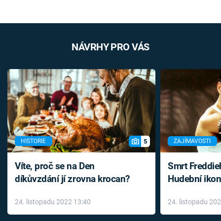
NÁVRHY PRO VÁS
5
HISTORIE
ZAJÍMAVOSTI
Víte, proč se na Den
Smrt Freddie
díkůvzdání jí zrovna krocan?
Hudební ikon
až do konce 
24. listopadu 2022 13:40
24. listopadu 20
léky