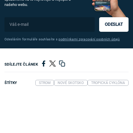
našeho webu.
ODESLAT
Odesláním formuláře souhlasíte s
podmínkami zpracování osobních údajů
SDÍLEJTE ČLÁNEK
ŠTÍTKY
STROM
NOVÉ SKOTSKO
TROPICKÁ CYKLÓNA