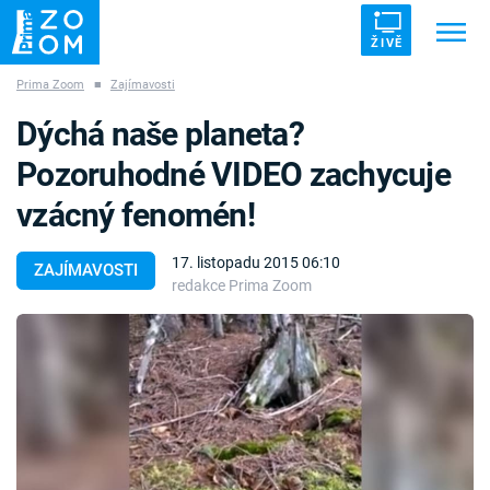
ŽIVĚ
Prima Zoom
■
Zajímavosti
Trendy:
ZRÁDCI
UFO
DRUHÁ SVĚTOVÁ VÁLKA
Dýchá naše planeta?
ZÁHADY
VETŘELCI DÁVNOVĚKU
Pozoruhodné VIDEO zachycuje
vzácný fenomén!
17. listopadu 2015 06:10
ZAJÍMAVOSTI
redakce Prima Zoom
Témata
Témata
Pořady
TV Program