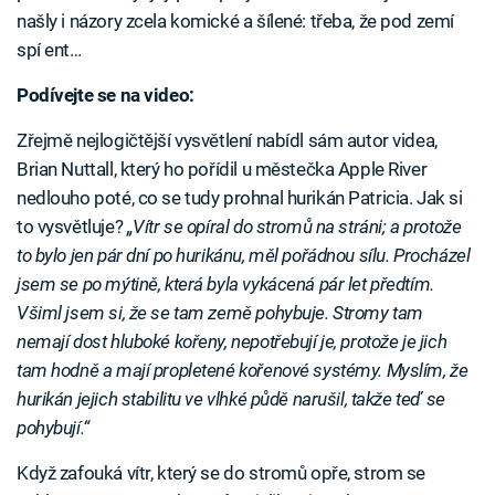
našly i názory zcela komické a šílené: třeba, že pod zemí
spí ent…
Podívejte se na video:
Zřejmě nejlogičtější vysvětlení nabídl sám autor videa,
Brian Nuttall, který ho pořídil u městečka Apple River
nedlouho poté, co se tudy prohnal hurikán Patricia. Jak si
to vysvětluje?
„Vítr se opíral do stromů na stráni; a protože
to bylo jen pár dní po hurikánu, měl pořádnou sílu. Procházel
jsem se po mýtině, která byla vykácená pár let předtím.
Všiml jsem si, že se tam země pohybuje. Stromy tam
nemají dost hluboké kořeny, nepotřebují je, protože je jich
tam hodně a mají propletené kořenové systémy. Myslím, že
hurikán jejich stabilitu ve vlhké půdě narušil, takže teď se
pohybují.“
Když zafouká vítr, který se do stromů opře, strom se