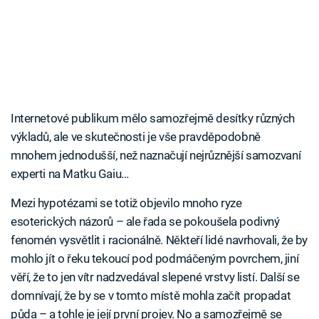
Internetové publikum mělo samozřejmě desítky různých
výkladů, ale ve skutečnosti je vše pravděpodobně
mnohem jednodušší, než naznačují nejrůznější samozvaní
experti na Matku Gaiu…
Mezi hypotézami se totiž objevilo mnoho ryze
esoterických názorů – ale řada se pokoušela podivný
fenomén vysvětlit i racionálně. Někteří lidé navrhovali, že by
mohlo jít o řeku tekoucí pod podmáčeným povrchem, jiní
věří, že to jen vítr nadzvedával slepené vrstvy listí. Další se
domnívají, že by se v tomto místě mohla začít propadat
půda – a tohle je její první projev. No a samozřejmě se