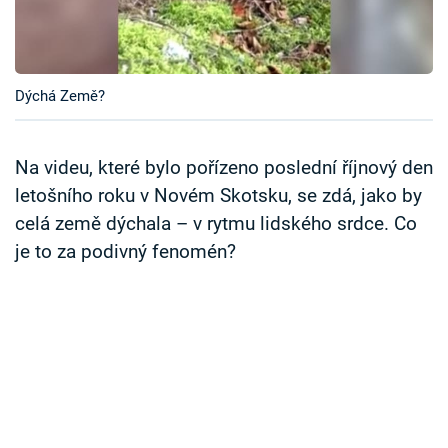
Časopis
Sledujte prima+
Dýchá Země?
Přihlášení
Na videu, které bylo pořízeno poslední říjnový den
letošního roku v Novém Skotsku, se zdá, jako by
Sledujte nás
celá země dýchala – v rytmu lidského srdce. Co
je to za podivný fenomén?