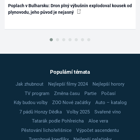
Poplach v Bulharsku: Dron plný výbušnin explodoval kousek od
plynovodu, jeho původ je nejasný
Populární témata
Jak zhubnout
Nejlepší filmy 2024
Nejlepší horory
TV program
Změna času
Partie
Počasí
Kdy budou volby
ZOO Nové začátky
Auto – katalog
7 pádů Honzy Dědka
Volby 2025
Svařené víno
Tatarák podle Pohlreicha
Aloe vera
Pěstování lichořeřišnice
Výpočet ascendentu
Tvarohové knedlíky
Nejlepší palačinky