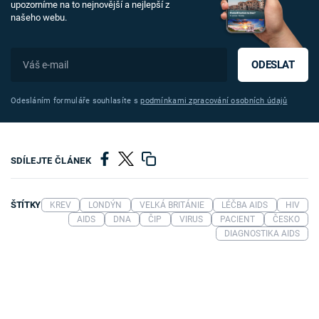
upozorníme na to nejnovější a nejlepší z
našeho webu.
ODESLAT
Odesláním formuláře souhlasíte s
podmínkami zpracování osobních údajů
SDÍLEJTE ČLÁNEK
ŠTÍTKY
KREV
LONDÝN
VELKÁ BRITÁNIE
LÉČBA AIDS
HIV
AIDS
DNA
ČIP
VIRUS
PACIENT
ČESKO
DIAGNOSTIKA AIDS