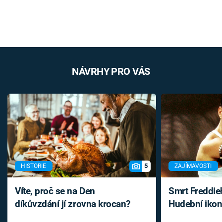
NÁVRHY PRO VÁS
5
HISTORIE
ZAJÍMAVOSTI
Víte, proč se na Den
Smrt Freddie
díkůvzdání jí zrovna krocan?
Hudební ikon
až do konce 