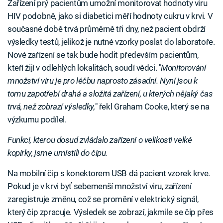
Zařízení prý pacientům umožní monitorovat hodnoty viru
HIV podobně, jako si diabetici měří hodnoty cukru v krvi. V
současné době trvá průměrně tři dny, než pacient obdrží
výsledky testů, jelikož je nutné vzorky poslat do laboratoře.
Nové zařízení se tak bude hodit především pacientům,
kteří žijí v odlehlých lokalitách, soudí vědci. "
Monitorování
množství viru je pro léčbu naprosto zásadní. Nyní jsou k
tomu zapotřebí drahá a složitá zařízení, u kterých nějaký čas
trvá, než zobrazí výsledky,
" řekl Graham Cooke, který se na
výzkumu podílel.
Funkci, kterou dosud zvládalo zařízení o velikosti velké
kopírky, jsme umístili do čipu.
Na mobilní čip s konektorem USB dá pacient vzorek krve.
Pokud je v krvi byť sebemenší množství viru, zařízení
zaregistruje změnu, což se promění v elektrický signál,
který čip zpracuje. Výsledek se zobrazí, jakmile se čip přes