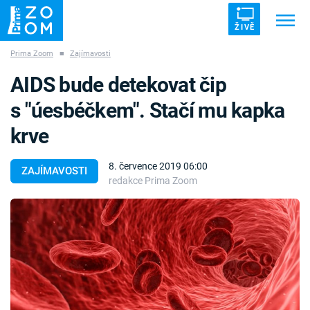
ŽIVĚ
Prima Zoom
■
Zajímavosti
Trendy:
ZRÁDCI
UFO
DRUHÁ SVĚTOVÁ VÁLKA
AIDS bude detekovat čip
ZÁHADY
VETŘELCI DÁVNOVĚKU
s "úesbéčkem". Stačí mu kapka
krve
8. července 2019 06:00
ZAJÍMAVOSTI
redakce Prima Zoom
Témata
Témata
Pořady
TV Program