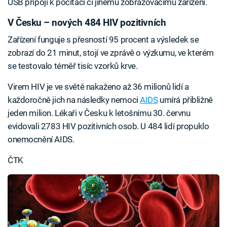
USB připojí k počítači či jinému zobrazovacímu zařízení.
V Česku – nových 484 HIV pozitivních
Zařízení funguje s přesností 95 procent a výsledek se
zobrazí do 21 minut, stojí ve zprávě o výzkumu, ve kterém
se testovalo téměř tisíc vzorků krve.
Virem HIV je ve světě nakaženo až 36 milionů lidí a
každoročně jich na následky nemoci
AIDS
umírá přibližně
jeden milion. Lékaři v Česku k letošnímu 30. červnu
evidovali 2783 HIV pozitivních osob. U 484 lidí propuklo
onemocnění AIDS.
ČTK