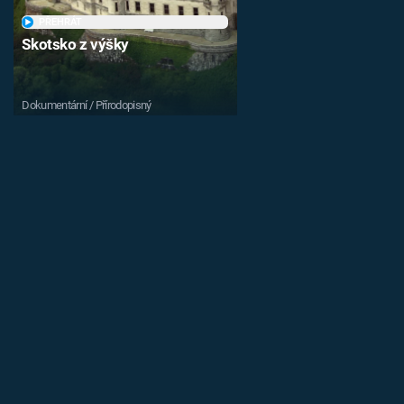
PŘEHRÁT
Skotsko z výšky
Dokumentární / Přírodopisný