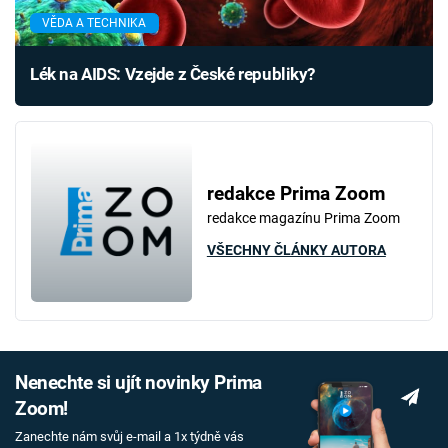
VĚDA A TECHNIKA
Lék na AIDS: Vzejde z České republiky?
redakce Prima Zoom
redakce magazínu Prima Zoom
VŠECHNY ČLÁNKY AUTORA
Nenechte si ujít novinky Prima
Zoom!
Zanechte nám svůj e-mail a 1x týdně vás