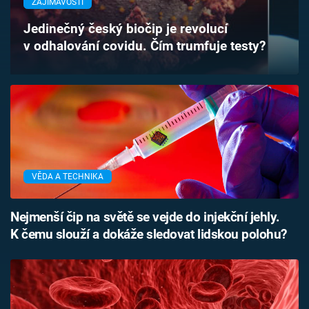
ZAJÍMAVOSTI
Časopis
Jedinečný český biočip je revolucí
v odhalování covidu. Čím trumfuje testy?
Sledujte prima+
Přihlášení
Sledujte nás
VĚDA A TECHNIKA
Nejmenší čip na světě se vejde do injekční jehly.
K čemu slouží a dokáže sledovat lidskou polohu?