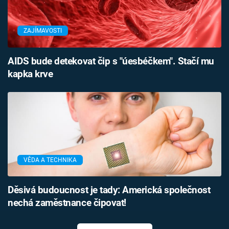
ZAJÍMAVOSTI
AIDS bude detekovat čip s "úesbéčkem". Stačí mu
kapka krve
VĚDA A TECHNIKA
Děsivá budoucnost je tady: Americká společnost
nechá zaměstnance čipovat!