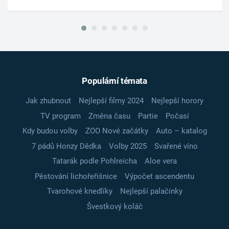
Populární témata
Jak zhubnout
Nejlepší filmy 2024
Nejlepší horory
TV program
Změna času
Partie
Počasí
Kdy budou volby
ZOO Nové začátky
Auto – katalog
7 pádů Honzy Dědka
Volby 2025
Svařené víno
Tatarák podle Pohlreicha
Aloe vera
Pěstování lichořeřišnice
Výpočet ascendentu
Tvarohové knedlíky
Nejlepší palačinky
Švestkový koláč