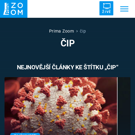
ŽIVĚ
Trendy:
ZRÁDCI
UFO
DRUHÁ SVĚTOVÁ VÁLKA
Prima Zoom
čip
ČIP
ZÁHADY
VETŘELCI DÁVNOVĚKU
NEJNOVĚJŠÍ ČLÁNKY KE ŠTÍTKU „ČIP“
Témata
Témata
Pořady
TV Program