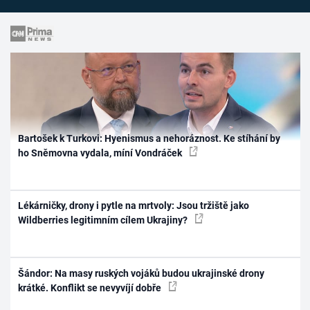
Bartošek k Turkovi: Hyenismus a nehoráznost. Ke stíhání by
ho Sněmovna vydala, míní Vondráček
Lékárničky, drony i pytle na mrtvoly: Jsou tržiště jako
Wildberries legitimním cílem Ukrajiny?
Šándor: Na masy ruských vojáků budou ukrajinské drony
krátké. Konflikt se nevyvíjí dobře