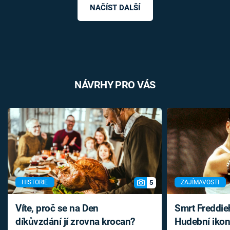
NAČÍST DALŠÍ
NÁVRHY PRO VÁS
5
HISTORIE
ZAJÍMAVOSTI
Víte, proč se na Den
Smrt Freddie
díkůvzdání jí zrovna krocan?
Hudební ikon