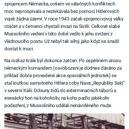
spojencem Německa, ovšem ve válečných konfliktech
moc neprospívala a nezískávala bez pomoci Hitlerových
vojsk žádná území. V roce 1943 začali spojenci vývoj války
otáčet a v červenci chystali invazi na Sicílii. Celkově slabé
Mussoliniho vedení v této době vedlo k jeho svržení z
vládnoucího postu. Už nebyl tak silný, jako když se snažil
dostat k moci.
Na rozkaz krále byl dokonce zatčen. Po úspěšném únosu
německým komandem (osvobození je dodnes dáváno za
příklad dobře provedené akce speciálních jednotek) se
stal loutkou samotného Hitlera coby hlava „Republiky Saló”
v severní Itálii. Odsuny židů do exterminačních táborů a
esesácký hon na kohokoliv, na koho padlo jakékoliv
podezření, z Mussoliniho udělali nenáviděného muže.