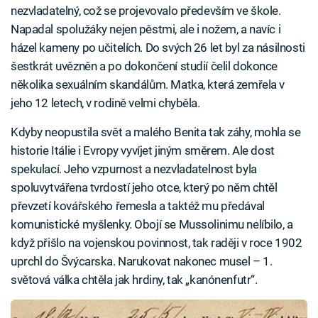
nezvladatelný, což se projevovalo především ve škole.
Napadal spolužáky nejen pěstmi, ale i nožem, a navíc i
házel kameny po učitelích. Do svých 26 let byl za násilnosti
šestkrát uvězněn a po dokončení studií čelil dokonce
několika sexuálním skandálům. Matka, která zemřela v
jeho 12 letech, v rodině velmi chyběla.
Kdyby neopustila svět a malého Benita tak záhy, mohla se
historie Itálie i Evropy vyvíjet jiným směrem. Ale dost
spekulací. Jeho vzpurnost a nezvladatelnost byla
spoluvytvářena tvrdostí jeho otce, který po něm chtěl
převzetí kovářského řemesla a taktéž mu předával
komunistické myšlenky. Obojí se Mussolinimu nelíbilo, a
když přišlo na vojenskou povinnost, tak raději v roce 1902
uprchl do Švýcarska. Narukovat nakonec musel – 1.
světová válka chtěla jak hrdiny, tak „kanónenfutr“.