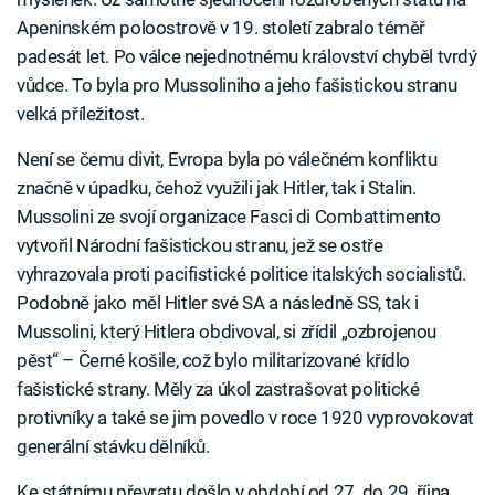
Apeninském poloostrově v 19. století zabralo téměř
padesát let. Po válce nejednotnému království chyběl tvrdý
vůdce. To byla pro Mussoliniho a jeho fašistickou stranu
velká příležitost.
Není se čemu divit, Evropa byla po válečném konfliktu
značně v úpadku, čehož využili jak Hitler, tak i Stalin.
Mussolini ze svojí organizace Fasci di Combattimento
vytvořil Národní fašistickou stranu, jež se ostře
vyhrazovala proti pacifistické politice italských socialistů.
Podobně jako měl Hitler své SA a následně SS, tak i
Mussolini, který Hitlera obdivoval, si zřídil „ozbrojenou
pěst“ – Černé košile, což bylo militarizované křídlo
fašistické strany. Měly za úkol zastrašovat politické
protivníky a také se jim povedlo v roce 1920 vyprovokovat
generální stávku dělníků.
Ke státnímu převratu došlo v období od 27. do 29. října