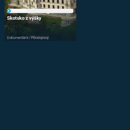
PŘEHRÁT
Skotsko z výšky
Dokumentární / Přírodopisný