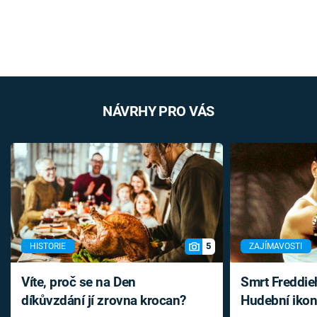
NÁVRHY PRO VÁS
5
HISTORIE
ZAJÍMAVOSTI
Víte, proč se na Den
Smrt Freddie
díkůvzdání jí zrovna krocan?
Hudební ikon