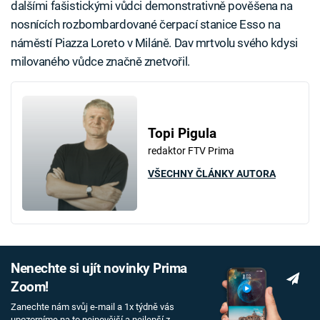
dalšími fašistickými vůdci demonstrativně pověšena na
nosnících rozbombardované čerpací stanice Esso na
náměstí Piazza Loreto v Miláně. Dav mrtvolu svého kdysi
milovaného vůdce značně znetvořil.
Topi Pigula
redaktor FTV Prima
VŠECHNY ČLÁNKY AUTORA
Nenechte si ujít novinky Prima
Zoom!
Zanechte nám svůj e-mail a 1x týdně vás
upozorníme na to nejnovější a nejlepší z