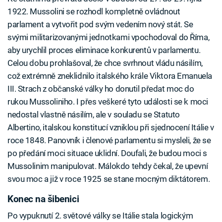
1922. Mussolini se rozhodl kompletně ovládnout
parlament a vytvořit pod svým vedením nový stát. Se
svými militarizovanými jednotkami vpochodoval do Říma,
aby urychlil proces eliminace konkurentů v parlamentu.
Celou dobu prohlašoval, že chce svrhnout vládu násilím,
což extrémně zneklidnilo italského krále Viktora Emanuela
III. Strach z občanské války ho donutil předat moc do
rukou Mussoliniho. I přes veškeré tyto události se k moci
nedostal vlastně násilím, ale v souladu se Statuto
Albertino, italskou konstitucí vzniklou při sjednocení Itálie v
roce 1848. Panovník i členové parlamentu si mysleli, že se
po předání moci situace uklidní. Doufali, že budou moci s
Mussolinim manipulovat. Málokdo tehdy čekal, že upevní
svou moc a již v roce 1925 se stane mocným diktátorem.
Konec na šibenici
Po vypuknutí 2. světové války se Itálie stala logickým