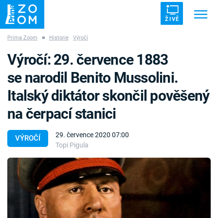
ŽIVĚ
Prima Zoom
■
Historie
Výročí
Trendy:
ZRÁDCI
UFO
DRUHÁ SVĚTOVÁ VÁLKA
Výročí: 29. července 1883
ZÁHADY
VETŘELCI DÁVNOVĚKU
se narodil Benito Mussolini.
Italský diktátor skončil pověšený
na čerpací stanici
Témata
29. července 2020 07:00
VÝROČÍ
Topi Pigula
Témata
Pořady
TV Program