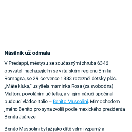
Násilník už odmala
V Predappi, městysu se současnými zhruba 6346
obyvateli nacházejícím se v italském regionu Emilia-
Romagna, se 29. července 1883 rozezněl dětský pláč.
„Máte kluka,“ uslyšela maminka Rosa (za svobodna)
Maltoni, povoláním učitelka, a v jejím náručí spočinul
budoucí vládce Itálie –
Benito Mussolini
. Mimochodem
jméno Benito pro syna zvolili podle mexického prezidenta
Benita Juáreze.
Benito Mussolini byl již jako dítě velmi vzpurný a