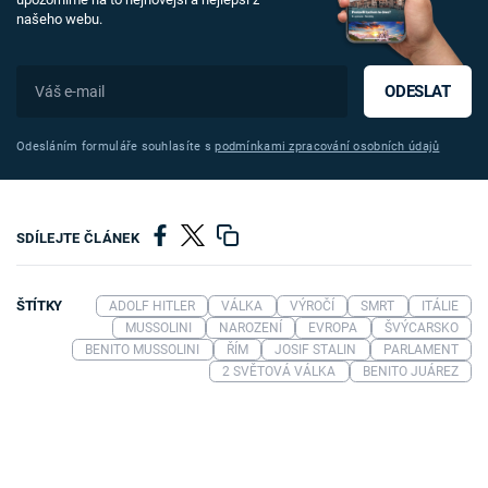
našeho webu.
ODESLAT
Odesláním formuláře souhlasíte s
podmínkami zpracování osobních údajů
SDÍLEJTE ČLÁNEK
ŠTÍTKY
ADOLF HITLER
VÁLKA
VÝROČÍ
SMRT
ITÁLIE
MUSSOLINI
NAROZENÍ
EVROPA
ŠVÝCARSKO
BENITO MUSSOLINI
ŘÍM
JOSIF STALIN
PARLAMENT
2 SVĚTOVÁ VÁLKA
BENITO JUÁREZ