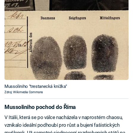
Mussoliniho "trestanecká knížka"
Zdroj: Wikimedia Commons
Mussoliniho pochod do Říma
V Itálii, která se po válce nacházela v naprostém chaosu,
vznikalo ideální podhoubí pro růst a bujení fašistických
myšlenek. Už samotné sjednocení rozdrobených států na