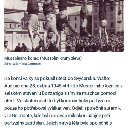
Mussoliniho konec (Mussolini druhý zleva)
Zdroj: Wikimedia Commons
Ke konci války se pokusil utéct do Švýcarska. Walter
Audisio dne 28. dubna 1945 vtrhl do Mussoliniho ložnice v
selském stavení u Bonzaniga s tím, že mu chce pomoci
utéct. Ve skutečnosti to byl komunistický partyzán a
pouze ho potřeboval vylákat ven. Odjeli společně autem k
vile Belmonte, kde byl i se svojí milenkou údajně pěti
partyzány zastřelen. Jejich mrtvá těla byla společně s