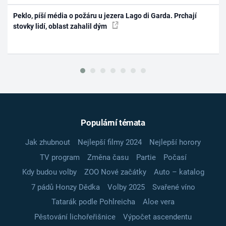
Peklo, píší média o požáru u jezera Lago di Garda. Prchají
stovky lidí, oblast zahalil dým
Populární témata
Jak zhubnout
Nejlepší filmy 2024
Nejlepší horory
TV program
Změna času
Partie
Počasí
Kdy budou volby
ZOO Nové začátky
Auto – katalog
7 pádů Honzy Dědka
Volby 2025
Svařené víno
Tatarák podle Pohlreicha
Aloe vera
Pěstování lichořeřišnice
Výpočet ascendentu