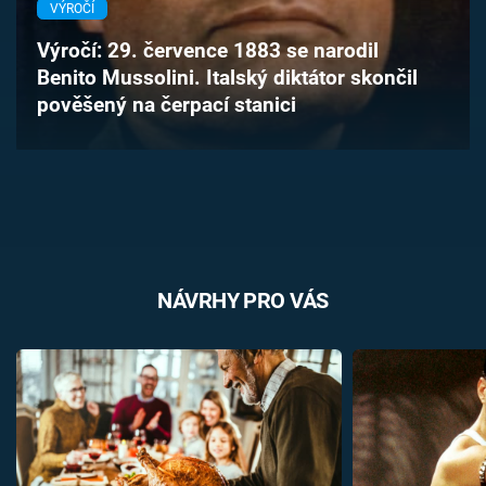
VÝROČÍ
Časopis
Výročí: 29. července 1883 se narodil
Sledujte prima+
Benito Mussolini. Italský diktátor skončil
pověšený na čerpací stanici
Přihlášení
Sledujte nás
NÁVRHY PRO VÁS