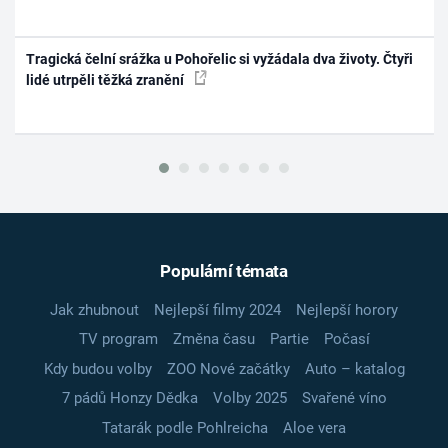
Tragická čelní srážka u Pohořelic si vyžádala dva životy. Čtyři
lidé utrpěli těžká zranění
Populární témata
Jak zhubnout
Nejlepší filmy 2024
Nejlepší horory
TV program
Změna času
Partie
Počasí
Kdy budou volby
ZOO Nové začátky
Auto – katalog
7 pádů Honzy Dědka
Volby 2025
Svařené víno
Tatarák podle Pohlreicha
Aloe vera