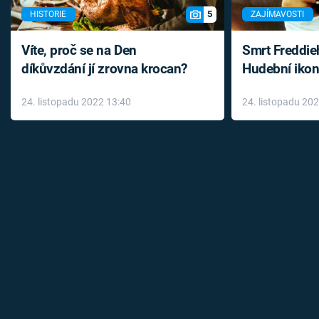
5
HISTORIE
ZAJÍMAVOSTI
Víte, proč se na Den
Smrt Freddie
díkůvzdání jí zrovna krocan?
Hudební ikon
až do konce 
24. listopadu 2022 13:40
24. listopadu 20
léky