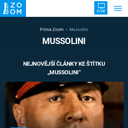
ŽIVĚ
Trendy:
ZRÁDCI
UFO
DRUHÁ SVĚTOVÁ VÁLKA
Prima Zoom
Mussolini
MUSSOLINI
ZÁHADY
VETŘELCI DÁVNOVĚKU
NEJNOVĚJŠÍ ČLÁNKY KE ŠTÍTKU
„MUSSOLINI“
Témata
Témata
Pořady
TV Program