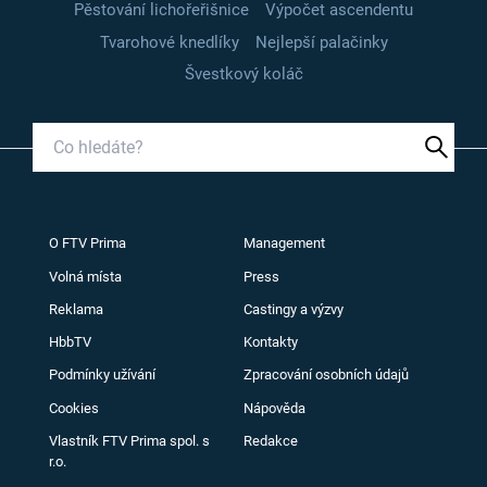
Pěstování lichořeřišnice
Výpočet ascendentu
Tvarohové knedlíky
Nejlepší palačinky
Švestkový koláč
O FTV Prima
Management
Volná místa
Press
Reklama
Castingy a výzvy
HbbTV
Kontakty
Podmínky užívání
Zpracování osobních údajů
Cookies
Nápověda
Vlastník FTV Prima spol. s
Redakce
r.o.