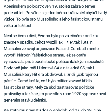
Apeninském poloostrově v 19. století zabralo téměř
padesát let. Po válce nejednotnému království chyběl tvrdý
vůdce. To byla pro Mussoliniho a jeho fašistickou stranu
velká příležitost.
Není se čemu divit, Evropa byla po válečném konfliktu
značně v úpadku, čehož využili jak Hitler, tak i Stalin.
Mussolini ze svojí organizace Fasci di Combattimento
vytvořil Národní fašistickou stranu, jež se ostře
vyhrazovala proti pacifistické politice italských socialistů.
Podobně jako měl Hitler své SA a následně SS, tak i
Mussolini, který Hitlera obdivoval, si zřídil „ozbrojenou
pěst“ – Černé košile, což bylo militarizované křídlo
fašistické strany. Měly za úkol zastrašovat politické
protivníky a také se jim povedlo v roce 1920 vyprovokovat
generální stávku dělníků.
Ke státnímu převratu došlo v období od 27. do 29. října