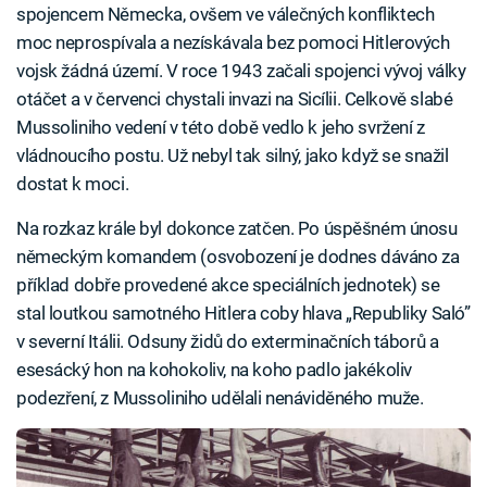
spojencem Německa, ovšem ve válečných konfliktech
moc neprospívala a nezískávala bez pomoci Hitlerových
vojsk žádná území. V roce 1943 začali spojenci vývoj války
otáčet a v červenci chystali invazi na Sicílii. Celkově slabé
Mussoliniho vedení v této době vedlo k jeho svržení z
vládnoucího postu. Už nebyl tak silný, jako když se snažil
dostat k moci.
Na rozkaz krále byl dokonce zatčen. Po úspěšném únosu
německým komandem (osvobození je dodnes dáváno za
příklad dobře provedené akce speciálních jednotek) se
stal loutkou samotného Hitlera coby hlava „Republiky Saló”
v severní Itálii. Odsuny židů do exterminačních táborů a
esesácký hon na kohokoliv, na koho padlo jakékoliv
podezření, z Mussoliniho udělali nenáviděného muže.