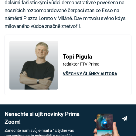
dalšími fašistickými vůdci demonstrativně pověšena na
nosnících rozbombardované čerpací stanice Esso na
náměstí Piazza Loreto v Miláně. Dav mrtvolu svého kdysi
milovaného vůdce značně znetvořil.
Topi Pigula
redaktor FTV Prima
VŠECHNY ČLÁNKY AUTORA
Nenechte si ujít novinky Prima
Zoom!
Zanechte nám svůj e-mail a 1x týdně vás
upozorníme na to nejnovější a nejlepší z