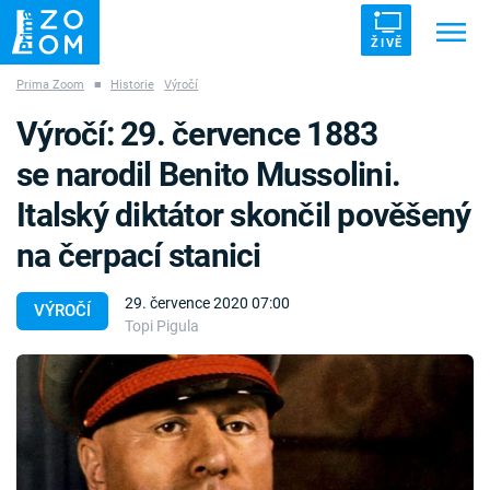
ŽIVĚ
Prima Zoom
■
Historie
Výročí
Trendy:
ZRÁDCI
UFO
DRUHÁ SVĚTOVÁ VÁLKA
Výročí: 29. července 1883
ZÁHADY
VETŘELCI DÁVNOVĚKU
se narodil Benito Mussolini.
Italský diktátor skončil pověšený
na čerpací stanici
Témata
29. července 2020 07:00
VÝROČÍ
Topi Pigula
Témata
Pořady
TV Program