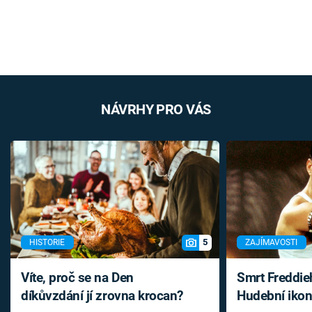
NÁVRHY PRO VÁS
5
HISTORIE
ZAJÍMAVOSTI
Víte, proč se na Den
Smrt Freddie
díkůvzdání jí zrovna krocan?
Hudební ikon