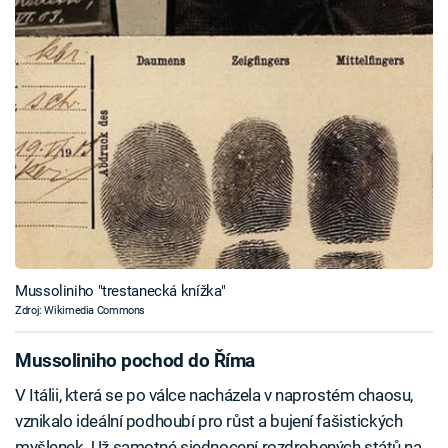
Mussoliniho "trestanecká knížka"
Zdroj: Wikimedia Commons
Mussoliniho pochod do Říma
V Itálii, která se po válce nacházela v naprostém chaosu,
vznikalo ideální podhoubí pro růst a bujení fašistických
myšlenek. Už samotné sjednocení rozdrobených států na