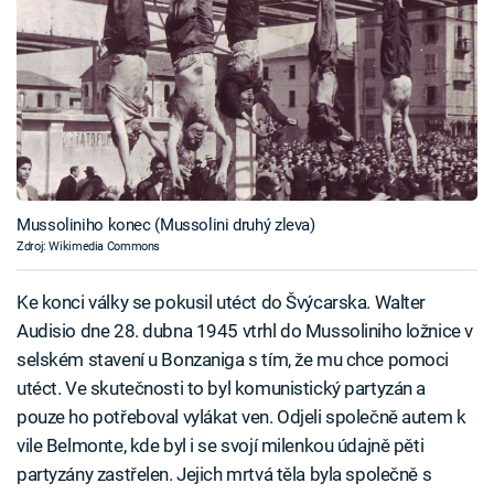
Mussoliniho konec (Mussolini druhý zleva)
Zdroj: Wikimedia Commons
Ke konci války se pokusil utéct do Švýcarska. Walter
Audisio dne 28. dubna 1945 vtrhl do Mussoliniho ložnice v
selském stavení u Bonzaniga s tím, že mu chce pomoci
utéct. Ve skutečnosti to byl komunistický partyzán a
pouze ho potřeboval vylákat ven. Odjeli společně autem k
vile Belmonte, kde byl i se svojí milenkou údajně pěti
partyzány zastřelen. Jejich mrtvá těla byla společně s