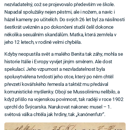
nezvladatelný, což se projevovalo především ve škole.
Napadal spolužáky nejen pěstmi, ale i nožem, a navíc i
házel kameny po učitelích. Do svých 26 let byl za násilnosti
šestkrát uvězněn a po dokončení studií čelil dokonce
několika sexuálním skandálům. Matka, která zemřela v
jeho 12 letech, v rodině velmi chyběla.
Kdyby neopustila svět a malého Benita tak záhy, mohla se
historie Itálie i Evropy vyvíjet jiným směrem. Ale dost
spekulací. Jeho vzpurnost a nezvladatelnost byla
spoluvytvářena tvrdostí jeho otce, který po něm chtěl
převzetí kovářského řemesla a taktéž mu předával
komunistické myšlenky. Obojí se Mussolinimu nelíbilo, a
když přišlo na vojenskou povinnost, tak raději v roce 1902
uprchl do Švýcarska. Narukovat nakonec musel – 1.
světová válka chtěla jak hrdiny, tak „kanónenfutr“.