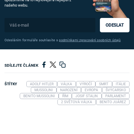
našeho webu.
ODESLAT
Odesláním formuláře souhlasíte s
podmínkami zpracování osobních údajů
SDÍLEJTE ČLÁNEK
ŠTÍTKY
ADOLF HITLER
VÁLKA
VÝROČÍ
SMRT
ITÁLIE
MUSSOLINI
NAROZENÍ
EVROPA
ŠVÝCARSKO
BENITO MUSSOLINI
ŘÍM
JOSIF STALIN
PARLAMENT
2 SVĚTOVÁ VÁLKA
BENITO JUÁREZ