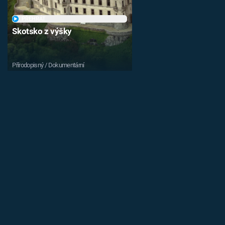
PŘEHRÁT
Skotsko z výšky
Přírodopisný / Dokumentární