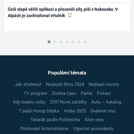
Češi slepě věřili aplikaci a přecenili síly, píší v Rakousku. V
Alpách je zachraňoval vrtulník
Populární témata
Jak zhubnout
Nejlepší filmy 2024
Nejlepší horory
TV program
Změna času
Partie
Počasí
Kdy budou volby
ZOO Nové začátky
Auto – katalog
7 pádů Honzy Dědka
Volby 2025
Svařené víno
Tatarák podle Pohlreicha
Aloe vera
Pěstování lichořeřišnice
Výpočet ascendentu