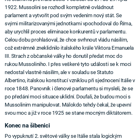
1922. Mussolini se rozhodl kompletně ovládnout
parlament a vytvořit pod svým vedením nový stát. Se
svými militarizovanými jednotkami vpochodoval do Říma,
aby urychlil proces eliminace konkurentů v parlamentu.
Celou dobu prohlašoval, že chce svrhnout vládu násilím,
což extrémně zneklidnilo italského krále Viktora Emanuela
III. Strach z občanské války ho donutil předat moc do
rukou Mussoliniho. I přes veškeré tyto události se k moci
nedostal vlastně násilím, ale v souladu se Statuto
Albertino, italskou konstitucí vzniklou při sjednocení Itálie v
roce 1848. Panovník i členové parlamentu si mysleli, že se
po předání moci situace uklidní. Doufali, že budou moci s
Mussolinim manipulovat. Málokdo tehdy čekal, že upevní
svou moc a již v roce 1925 se stane mocným diktátorem.
Konec na šibenici
Po vypuknutí 2. světové války se Itálie stala logickým