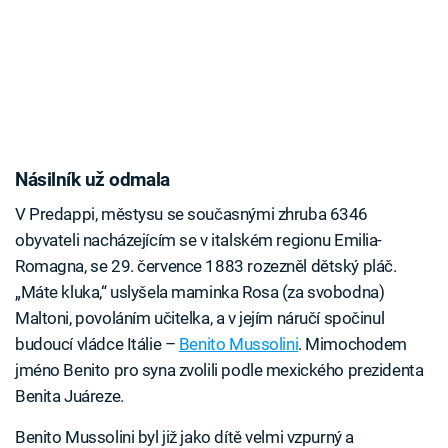
Násilník už odmala
V Predappi, městysu se současnými zhruba 6346
obyvateli nacházejícím se v italském regionu Emilia-
Romagna, se 29. července 1883 rozezněl dětský pláč.
„Máte kluka,“ uslyšela maminka Rosa (za svobodna)
Maltoni, povoláním učitelka, a v jejím náručí spočinul
budoucí vládce Itálie –
Benito Mussolini
. Mimochodem
jméno Benito pro syna zvolili podle mexického prezidenta
Benita Juáreze.
Benito Mussolini byl již jako dítě velmi vzpurný a