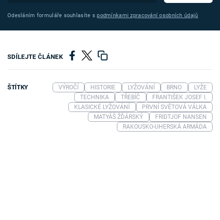
Odesláním formuláře souhlasíte s
podmínkami zpracování osobních údajů
SDÍLEJTE ČLÁNEK
ŠTÍTKY
VÝROČÍ
HISTORIE
LYŽOVÁNÍ
BRNO
LYŽE
TECHNIKA
TŘEBÍČ
FRANTIŠEK JOSEF I.
KLASICKÉ LYŽOVÁNÍ
PRVNÍ SVĚTOVÁ VÁLKA
MATYÁŠ ŽĎÁRSKÝ
FRIDTJOF NANSEN
RAKOUSKO-UHERSKÁ ARMÁDA