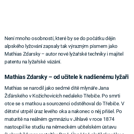
Není mnoho osobností, které by se do počátku dějin
alpského lyžování zapsaly tak výrazným písmem jako
Mathias Zdarsky – autor nové lyžařské techniky i majitel
patentu na lyžařské vázání.
Mathias Zdarsky – od učitele k nadšenému lyžaři
Mathias se narodil jako sedmé dítě mlynáře Jana
Žďárského v Kožichovicích nedaleko Třebíče. Po smrti
otce se s matkou a sourozenci odstěhoval do Třebíče. V
dětství utrpěl úraz levého oka a nakonec o něj přišel. Po
maturitě na reálném gymnáziu v Jihlavě v roce 1874
nastoupil ke studiu na německém učitelském ústavu