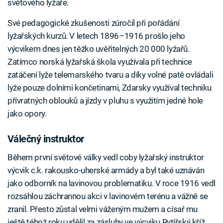
světového lyžaře.
Své pedagogické zkušenosti zúročil při pořádání
lyžařských kurzů. V letech 1896–1916 prošlo jeho
výcvikem dnes jen těžko uvěřitelných 20 000 lyžařů.
Zatímco norská lyžařská škola využívala při technice
zatáčení lyže telemarského tvaru a díky volné patě ovládali
lyže pouze dolními končetinami, Zdarsky využíval techniku
přívratných oblouků a jízdy v pluhu s využitím jedné hole
jako opory.
Válečný instruktor
Během první světové války vedl coby lyžařský instruktor
výcvik c.k. rakousko-uherské armády a byl také uznáván
jako odborník na lavinovou problematiku. V roce 1916 vedl
rozsáhlou záchrannou akci v lavinovém terénu a vážně se
zranil. Přesto zůstal velmi váženým mužem a císař mu
ještě téhož roku udělil za zásluhy ve výcviku Rytířský kříž