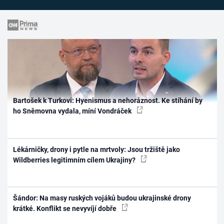
Bartošek k Turkovi: Hyenismus a nehoráznost. Ke stíhání by
ho Sněmovna vydala, míní Vondráček
Lékárničky, drony i pytle na mrtvoly: Jsou tržiště jako
Wildberries legitimním cílem Ukrajiny?
Šándor: Na masy ruských vojáků budou ukrajinské drony
krátké. Konflikt se nevyvíjí dobře