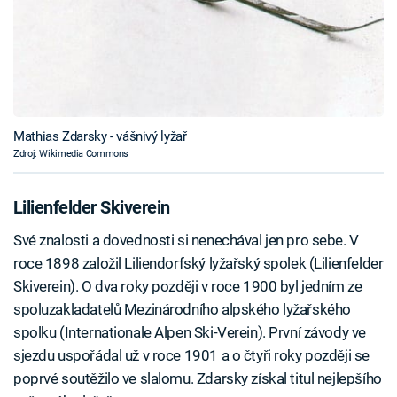
Mathias Zdarsky - vášnivý lyžař
Zdroj: Wikimedia Commons
Lilienfelder Skiverein
Své znalosti a dovednosti si nenechával jen pro sebe. V
roce 1898 založil Liliendorfský lyžařský spolek (Lilienfelder
Skiverein). O dva roky později v roce 1900 byl jedním ze
spoluzakladatelů Mezinárodního alpského lyžařského
spolku (Internationale Alpen Ski-Verein). První závody ve
sjezdu uspořádal už v roce 1901 a o čtyři roky později se
poprvé soutěžilo ve slalomu. Zdarsky získal titul nejlepšího