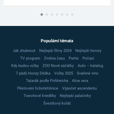
Populární témata
Jak zhubnout
Nejlepší filmy 2024
Nejlepší horory
TV program
Změna času
Partie
Počasí
Kdy budou volby
ZOO Nové začátky
Auto – katalog
7 pádů Honzy Dědka
Volby 2025
Svařené víno
Tatarák podle Pohlreicha
Aloe vera
Pěstování lichořeřišnice
Výpočet ascendentu
Tvarohové knedlíky
Nejlepší palačinky
Švestkový koláč