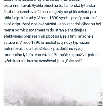
experimentovat. Rychle přišel na to, že norská lyžařská
škola a prezentovaná technika jízdy se příliš nehodí pro
příkré alpské svahy. V roce 1890 vyrobil první postranní
silně odpružené ocelové vázání. Jeho zásadní výhodou byl
menší pohyb paty směrem do stran a snadnější a
efektivnější přenášení sil z bot na lyže a tím i snadnější
zatáčení. V roce 1896 si nechal svůj nový typ vázání
patentovat, a dal tak základ k pozdějšímu vývoji
moderního lyžařského vázání. Ze začátku používal jednu
lyžařskou hůl, kterou označoval jako „Skistock“.