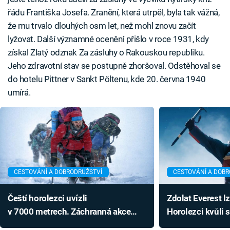
řádu Františka Josefa. Zranění, která utrpěl, byla tak vážná,
že mu trvalo dlouhých osm let, než mohl znovu začít
lyžovat. Další významné ocenění přišlo v roce 1931, kdy
získal Zlatý odznak Za zásluhy o Rakouskou republiku.
Jeho zdravotní stav se postupně zhoršoval. Odstěhoval se
do hotelu Pittner v Sankt Pöltenu, kde 20. června 1940
umírá.
CESTOVÁNÍ A DOBRODRUŽSTVÍ
CESTOVÁNÍ A DOBR
Čeští horolezci uvízli
Zdolat Everest l
v 7000 metrech. Záchranná akce
Horolezci kvůli s
se komplikuje
tresty