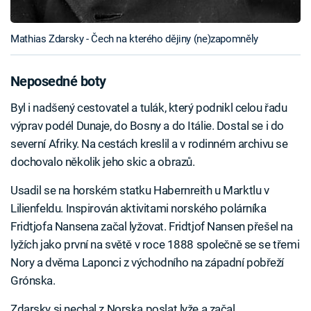
Mathias Zdarsky - Čech na kterého dějiny (ne)zapomněly
Neposedné boty
Byl i nadšený cestovatel a tulák, který podnikl celou řadu
výprav podél Dunaje, do Bosny a do Itálie. Dostal se i do
severní Afriky. Na cestách kreslil a v rodinném archivu se
dochovalo několik jeho skic a obrazů.
Usadil se na horském statku Habernreith u Marktlu v
Lilienfeldu. Inspirován aktivitami norského polárníka
Fridtjofa Nansena začal lyžovat. Fridtjof Nansen přešel na
lyžích jako první na světě v roce 1888 společně se se třemi
Nory a dvěma Laponci z východního na západní pobřeží
Grónska.
Zdarsky si nechal z Norska poslat lyže a začal