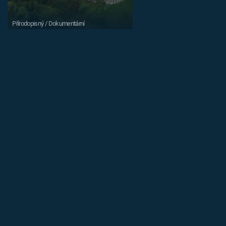
Přírodopisný / Dokumentární