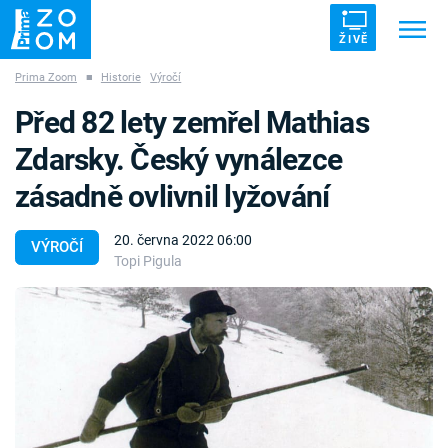
ŽIVĚ
Prima Zoom
■
Historie
Výročí
Trendy:
ZRÁDCI
UFO
DRUHÁ SVĚTOVÁ VÁLKA
Před 82 lety zemřel Mathias
ZÁHADY
VETŘELCI DÁVNOVĚKU
Zdarsky. Český vynálezce
zásadně ovlivnil lyžování
20. června 2022 06:00
VÝROČÍ
Topi Pigula
Témata
Témata
Pořady
TV Program