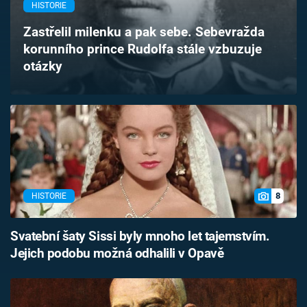
HISTORIE
Časopis
Zastřelil milenku a pak sebe. Sebevražda
Sledujte prima+
korunního prince Rudolfa stále vzbuzuje
otázky
Přihlášení
Sledujte nás
8
HISTORIE
Svatební šaty Sissi byly mnoho let tajemstvím.
Jejich podobu možná odhalili v Opavě