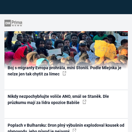
Boj s migranty Evropa prohrála, míní Stoniš. Podle Mlejnka je
nelze jen tak chytit za límec
Nikdy nezpochybňujte voliče ANO, smál se Staněk. Dle
průzkumu mají za lídra opozice Babiše
Poplach v Bulharsku: Dron plný výbušnin explodoval kousek od
plynovodu, jeho původ je nejasný