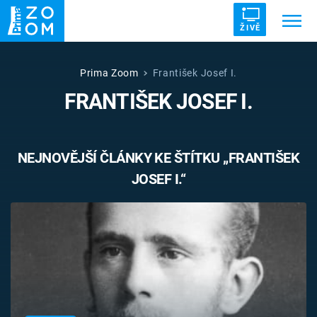
ŽIVĚ
Trendy:
ZRÁDCI
UFO
DRUHÁ SVĚTOVÁ VÁLKA
Prima Zoom
František Josef I.
FRANTIŠEK JOSEF I.
ZÁHADY
VETŘELCI DÁVNOVĚKU
NEJNOVĚJŠÍ ČLÁNKY KE ŠTÍTKU „FRANTIŠEK
JOSEF I.“
Témata
Témata
Pořady
TV Program