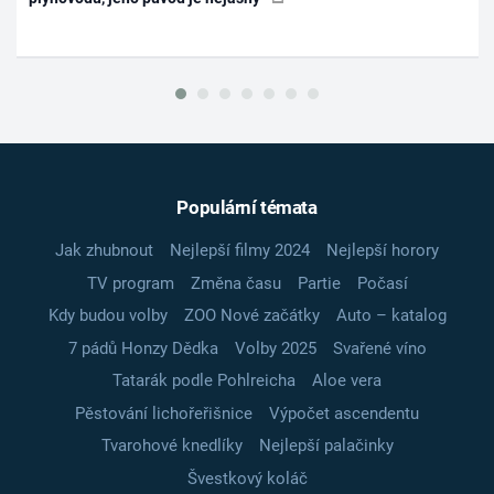
Populární témata
Jak zhubnout
Nejlepší filmy 2024
Nejlepší horory
TV program
Změna času
Partie
Počasí
Kdy budou volby
ZOO Nové začátky
Auto – katalog
7 pádů Honzy Dědka
Volby 2025
Svařené víno
Tatarák podle Pohlreicha
Aloe vera
Pěstování lichořeřišnice
Výpočet ascendentu
Tvarohové knedlíky
Nejlepší palačinky
Švestkový koláč