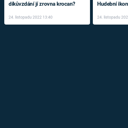
díkůvzdání jí zrovna krocan?
Hudební ikon
až do konce 
24. listopadu 2022 13:40
24. listopadu 20
léky