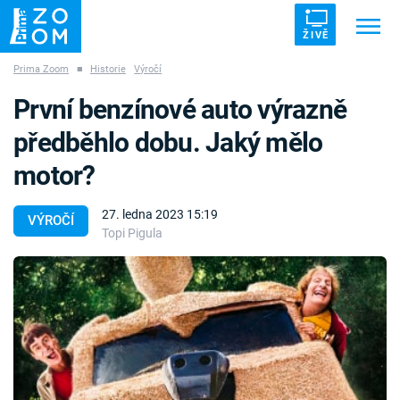
ŽIVĚ
Prima Zoom
■
Historie
Výročí
Trendy:
ZRÁDCI
UFO
DRUHÁ SVĚTOVÁ VÁLKA
První benzínové auto výrazně
ZÁHADY
VETŘELCI DÁVNOVĚKU
předběhlo dobu. Jaký mělo
motor?
27. ledna 2023 15:19
VÝROČÍ
Topi Pigula
Témata
Témata
Pořady
TV Program