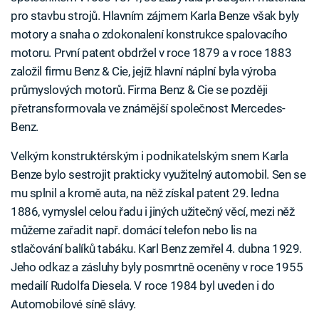
pro stavbu strojů. Hlavním zájmem Karla Benze však byly
motory a snaha o zdokonalení konstrukce spalovacího
motoru. První patent obdržel v roce 1879 a v roce 1883
založil firmu Benz & Cie, jejíž hlavní náplní byla výroba
průmyslových motorů. Firma Benz & Cie se později
přetransformovala ve známější společnost Mercedes-
Benz.
Velkým konstruktérským i podnikatelským snem Karla
Benze bylo sestrojit prakticky využitelný automobil. Sen se
mu splnil a kromě auta, na něž získal patent 29. ledna
1886, vymyslel celou řadu i jiných užitečný věcí, mezi něž
můžeme zařadit např. domácí telefon nebo lis na
stlačování balíků tabáku. Karl Benz zemřel 4. dubna 1929.
Jeho odkaz a zásluhy byly posmrtně oceněny v roce 1955
medailí Rudolfa Diesela. V roce 1984 byl uveden i do
Automobilové síně slávy.