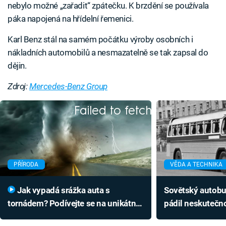
nebylo možné „zařadit“ zpátečku. K brzdění se používala
páka napojená na hřídelní řemenici.
Karl Benz stál na samém počátku výroby osobních i
nákladních automobilů a nesmazatelně se tak zapsal do
dějin.
Zdroj:
Mercedes-Benz Group
Failed to fetch
PŘÍRODA
VĚDA A TECHNIKA
Jak vypadá srážka auta s
Sovětský autob
tornádem? Podívejte se na unikátní
pádil neskutečno
nahrávku zpoza volantu
Soudruzi ale udě