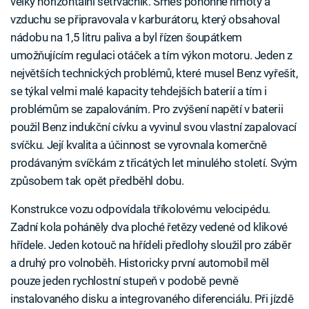
velký horizontální setrvačník. Směs pohonné hmoty a
vzduchu se připravovala v karburátoru, který obsahoval
nádobu na 1,5 litru paliva a byl řízen šoupátkem
umožňujícím regulaci otáček a tím výkon motoru. Jeden z
největších technických problémů, které musel Benz vyřešit,
se týkal velmi malé kapacity tehdejších baterií a tím i
problémům se zapalováním. Pro zvýšení napětí v baterii
použil Benz indukční cívku a vyvinul svou vlastní zapalovací
svíčku. Její kvalita a účinnost se vyrovnala komerčně
prodávaným svíčkám z třicátých let minulého století. Svým
způsobem tak opět předběhl dobu.
Konstrukce vozu odpovídala tříkolovému velocipédu.
Zadní kola poháněly dva ploché řetězy vedené od klikové
hřídele. Jeden kotouč na hřídeli předlohy sloužil pro záběr
a druhý pro volnoběh. Historicky první automobil měl
pouze jeden rychlostní stupeň v podobě pevně
instalovaného disku a integrovaného diferenciálu. Při jízdě