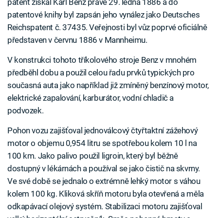
patent získal Karl Benz právě 29. ledna 1886 a do
patentové knihy byl zapsán jeho vynález jako Deutsches
Reichspatent č. 37435. Veřejnosti byl vůz poprvé oficiálně
představen v červnu 1886 v Mannheimu.
V konstrukci tohoto tříkolového stroje Benz v mnohém
předběhl dobu a použil celou řadu prvků typických pro
současná auta jako například již zmíněný benzínový motor,
elektrické zapalování, karburátor, vodní chladič a
podvozek.
Pohon vozu zajišťoval jednoválcový čtyřtaktní zážehový
motor o objemu 0,954 litru se spotřebou kolem 10 l na
100 km. Jako palivo použil ligroin, který byl běžně
dostupný v lékárnách a používal se jako čistič na skvrny.
Ve své době se jednalo o extrémně lehký motor s váhou
kolem 100 kg. Kliková skříň motoru byla otevřená a měla
odkapávací olejový systém. Stabilizaci motoru zajišťoval