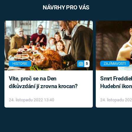
NÁVRHY PRO VÁS
5
HISTORIE
ZAJÍMAVOSTI
Víte, proč se na Den
Smrt Freddie
díkůvzdání jí zrovna krocan?
Hudební ikon
až do konce 
24. listopadu 2022 13:40
24. listopadu 20
léky