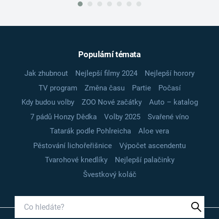
Populární témata
Jak zhubnout
Nejlepší filmy 2024
Nejlepší horory
TV program
Změna času
Partie
Počasí
Kdy budou volby
ZOO Nové začátky
Auto – katalog
7 pádů Honzy Dědka
Volby 2025
Svařené víno
Tatarák podle Pohlreicha
Aloe vera
Pěstování lichořeřišnice
Výpočet ascendentu
Tvarohové knedlíky
Nejlepší palačinky
Švestkový koláč