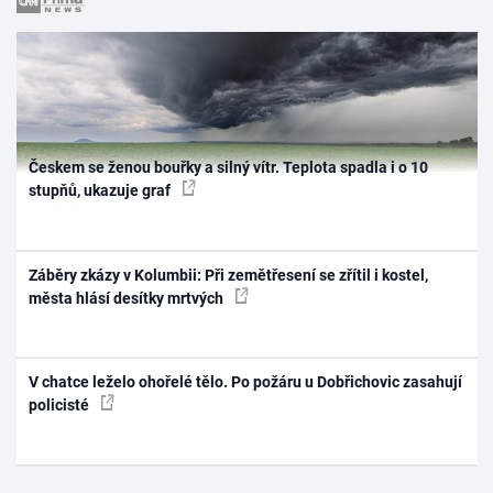
Českem se ženou bouřky a silný vítr. Teplota spadla i o 10
stupňů, ukazuje graf
Záběry zkázy v Kolumbii: Při zemětřesení se zřítil i kostel,
města hlásí desítky mrtvých
V chatce leželo ohořelé tělo. Po požáru u Dobřichovic zasahují
policisté