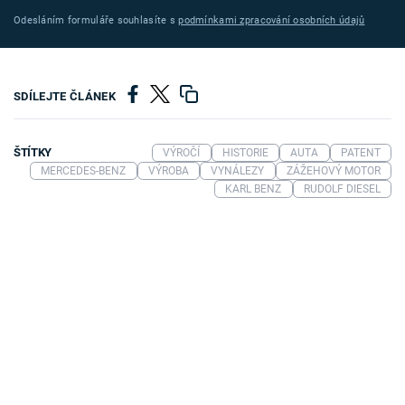
Odesláním formuláře souhlasíte s
podmínkami zpracování osobních údajů
SDÍLEJTE ČLÁNEK
ŠTÍTKY
VÝROČÍ
HISTORIE
AUTA
PATENT
MERCEDES-BENZ
VÝROBA
VYNÁLEZY
ZÁŽEHOVÝ MOTOR
KARL BENZ
RUDOLF DIESEL