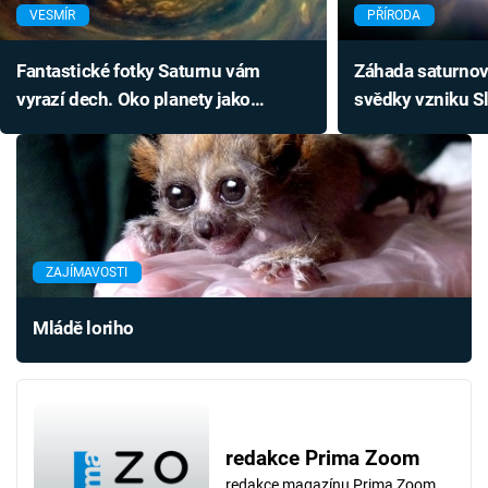
VESMÍR
PŘÍRODA
Fantastické fotky Saturnu vám
Záhada saturnov
vyrazí dech. Oko planety jako
svědky vzniku S
zblízka
ZAJÍMAVOSTI
Mládě loriho
redakce Prima Zoom
redakce magazínu Prima Zoom