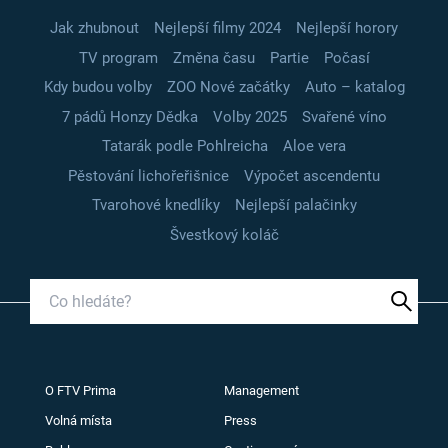
Jak zhubnout
Nejlepší filmy 2024
Nejlepší horory
TV program
Změna času
Partie
Počasí
Kdy budou volby
ZOO Nové začátky
Auto – katalog
7 pádů Honzy Dědka
Volby 2025
Svařené víno
Tatarák podle Pohlreicha
Aloe vera
Pěstování lichořeřišnice
Výpočet ascendentu
Tvarohové knedlíky
Nejlepší palačinky
Švestkový koláč
O FTV Prima
Management
Volná místa
Press