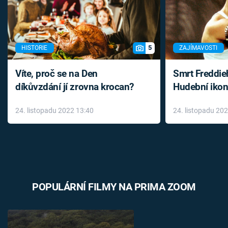
5
HISTORIE
ZAJÍMAVOSTI
Víte, proč se na Den
Smrt Freddie
díkůvzdání jí zrovna krocan?
Hudební ikon
až do konce 
24. listopadu 2022 13:40
24. listopadu 20
léky
POPULÁRNÍ FILMY NA PRIMA ZOOM