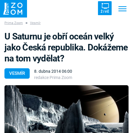
ŽIVĚ
Prima Zoom
■
Vesmír
Trendy:
ZRÁDCI
UFO
DRUHÁ SVĚTOVÁ VÁLKA
U Saturnu je obří oceán velký
ZÁHADY
VETŘELCI DÁVNOVĚKU
jako Česká republika. Dokážeme
na tom vydělat?
8. dubna 2014 06:00
VESMÍR
redakce Prima Zoom
Témata
Témata
Pořady
TV Program