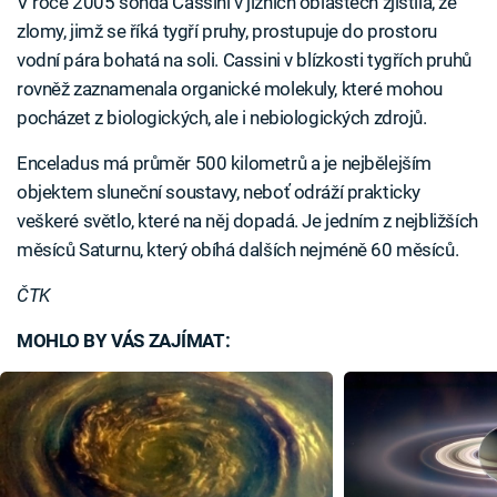
V roce 2005 sonda Cassini v jižních oblastech zjistila, že
zlomy, jimž se říká tygří pruhy, prostupuje do prostoru
vodní pára bohatá na soli. Cassini v blízkosti tygřích pruhů
rovněž zaznamenala organické molekuly, které mohou
pocházet z biologických, ale i nebiologických zdrojů.
Enceladus má průměr 500 kilometrů a je nejbělejším
objektem sluneční soustavy, neboť odráží prakticky
veškeré světlo, které na něj dopadá. Je jedním z nejbližších
měsíců Saturnu, který obíhá dalších nejméně 60 měsíců.
ČTK
MOHLO BY VÁS ZAJÍMAT: