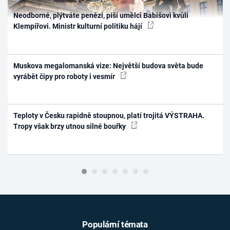
Neodborné, plýtváte penězi, píší umělci Babišovi kvůli
Klempířovi. Ministr kulturní politiku hájí
Muskova megalomanská vize: Největší budova světa bude
vyrábět čipy pro roboty i vesmír
Teploty v Česku rapidně stoupnou, platí trojitá VÝSTRAHA.
Tropy však brzy utnou silné bouřky
Populární témata