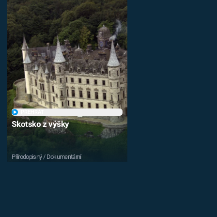
PŘEHRÁT
Skotsko z výšky
Přírodopisný / Dokumentární