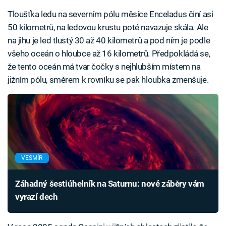
Tloušťka ledu na severním pólu měsíce Enceladus činí asi
50 kilometrů, na ledovou krustu poté navazuje skála. Ale
na jihu je led tlustý 30 až 40 kilometrů a pod ním je podle
všeho oceán o hloubce až 16 kilometrů. Předpokládá se,
že tento oceán má tvar čočky s nejhlubším místem na
jižním pólu, směrem k rovníku se pak hloubka zmenšuje.
VESMÍR
Záhadný šestiúhelník na Saturnu: nové záběry vám
vyrazí dech