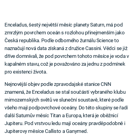
Enceladus, šestý největší měsíc planety Saturn, má pod
zmrzlým povrchem oceán s rozlohou přinejmenším jako
Česká republika. Podle odborného žurnálu Science to
naznačují nová data získaná z družice Cassini. Vědci se již
dříve domnívali, že pod povrchem tohoto měsíce je voda v
kapalném stavu, což je považováno za jednu z podmínek
pro existenci života.
Nejnovější objev podle zpravodajské stanice CNN
znamená, že Enceladus se stal součástí vybraného klubu
mimozemských světů ve sluneční soustavě, které podle
všeho mají podpovrchové oceány. Do této skupiny se řadí
další Saturnův měsíc Titan a Europa, která je oběžnicí
Jupiteru. Pod vrstvou ledu mají oceány pravděpodobně i
Jupiterovy měsíce Callisto a Ganymed.