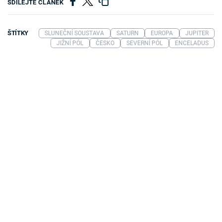
SDÍLEJTE ČLÁNEK
ŠTÍTKY
SLUNEČNÍ SOUSTAVA
SATURN
EUROPA
JUPITER
JIŽNÍ PÓL
ČESKO
SEVERNÍ PÓL
ENCELADUS