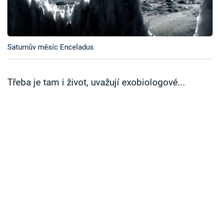
Časopis
Sledujte prima+
Saturnův měsíc Enceladus
Přihlášení
Třeba je tam i život, uvažují exobiologové...
Sledujte nás