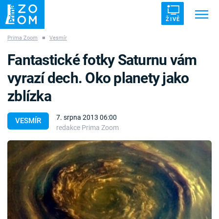
ŽIVĚ
Prima Zoom
■
Vesmír
Trendy:
ZRÁDCI
UFO
DRUHÁ SVĚTOVÁ VÁLKA
Fantastické fotky Saturnu vám
ZÁHADY
VETŘELCI DÁVNOVĚKU
vyrazí dech. Oko planety jako
zblízka
7. srpna 2013 06:00
VESMÍR
redakce Prima Zoom
Témata
Témata
Pořady
TV Program