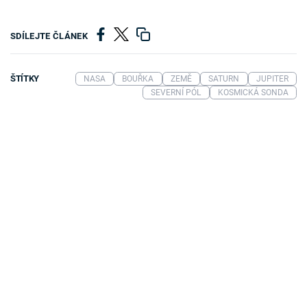
SDÍLEJTE ČLÁNEK
ŠTÍTKY
NASA
BOUŘKA
ZEMĚ
SATURN
JUPITER
SEVERNÍ PÓL
KOSMICKÁ SONDA