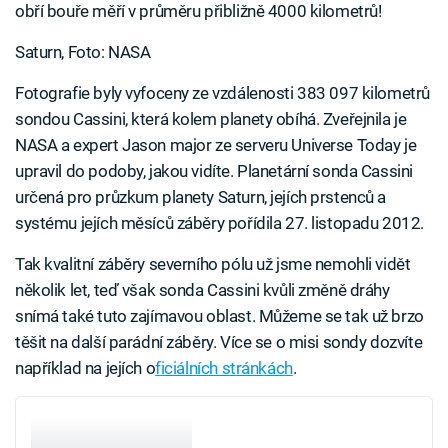
obří bouře měří v průměru přibližně 4000 kilometrů!
Saturn, Foto: NASA
Fotografie byly vyfoceny ze vzdálenosti 383 097 kilometrů
sondou Cassini, která kolem planety obíhá. Zveřejnila je
NASA a expert Jason major ze serveru Universe Today je
upravil do podoby, jakou vidíte. Planetární sonda Cassini
určená pro průzkum planety Saturn, jejích prstenců a
systému jejích měsíců záběry pořídila 27. listopadu 2012.
Tak kvalitní záběry severního pólu už jsme nemohli vidět
několik let, teď však sonda Cassini kvůli změně dráhy
snímá také tuto zajímavou oblast. Můžeme se tak už brzo
těšit na další parádní záběry. Více se o misi sondy dozvíte
například na jejích o
ficiálních stránkách
.