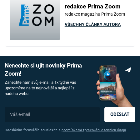
redakce Prima Zoom
redakce magazínu Prima Zoom
VŠECHNY ČLÁNKY AUTORA
Nenechte si ujít novinky Prima
Zoom!
Zanechte nám svůj e-mail a 1x týdně vás
upozorníme na to nejnovější a nejlepší z
našeho webu.
ODESLAT
Odesláním formuláře souhlasíte s
podmínkami zpracování osobních údajů