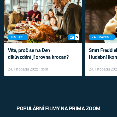
5
HISTORIE
ZAJÍMAVOSTI
Víte, proč se na Den
Smrt Freddie
díkůvzdání jí zrovna krocan?
Hudební ikon
až do konce 
24. listopadu 2022 13:40
24. listopadu 20
léky
POPULÁRNÍ FILMY NA PRIMA ZOOM