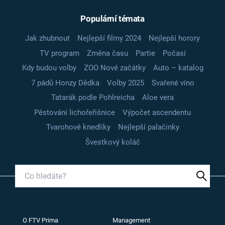
Populární témata
Jak zhubnout
Nejlepší filmy 2024
Nejlepší horory
TV program
Změna času
Partie
Počasí
Kdy budou volby
ZOO Nové začátky
Auto – katalog
7 pádů Honzy Dědka
Volby 2025
Svařené víno
Tatarák podle Pohlreicha
Aloe vera
Pěstování lichořeřišnice
Výpočet ascendentu
Tvarohové knedlíky
Nejlepší palačinky
Švestkový koláč
O FTV Prima
Management