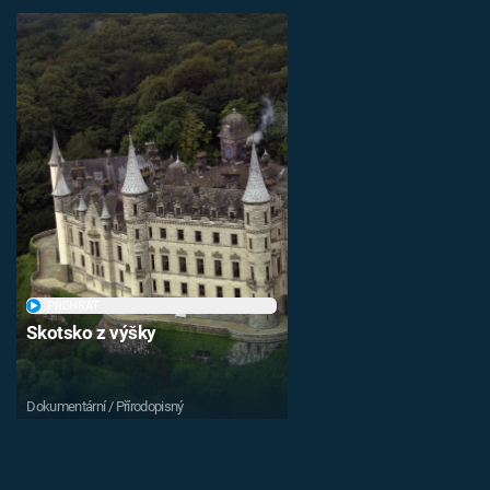
PŘEHRÁT
Skotsko z výšky
Dokumentární / Přírodopisný