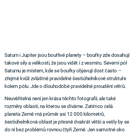
Saturn i Jupiter jsou bouřlivé planety – bouřky zde dosahují
takové síly a velikosti, že jsou vidět i z vesmíru. Severní pól
Saturnu je místem, kde se bouřky objevují dost často –
zřejmě kvůli zvláštně pravidelné šestiúhelníkové struktuře
kolem pólu. Jde o dlouhodobé pravidelné proudění větrů.
Neuvěřitelná není jen krása těchto fotografií, ale také
rozměry oblasti, na kterou se díváme. Zatímco celá
planeta Země má průměr asi 12 000 kilometrů,
šestiúhelníková oblast je přesně dvakrát větší a vešly by se
do ní bez problémů rovnou čtyři Země. Jen samotné oko