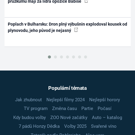
průzkumu mají za lídra opozice Babiše
Poplach v Bulharsku: Dron plný výbušnin explodoval kousek od
plynovodu, jeho původ je nejasný
Populární témata
Jak zhubnout
Nejlepší filmy 2024
Nejlepší horory
TV program
Změna času
Partie
Počasí
Kdy budou volby
ZOO Nové začátky
Auto – katalog
7 pádů Honzy Dědka
Volby 2025
Svařené víno