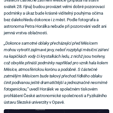
Sváteční částečné zatmění Měsíce (připadá na státní
svátek 28. října) budou provázet velmi dobré pozorovací
podmínky a úkaz bude krásně viditelný pouhýma očima
bez dalekohledu dokonce i z měst. Podle fotografa a
astronoma Petra Horálka nebude při pozorování vadit ani
jemná vrstva oblačnosti.
„Dokonce samotné oblaky přecházející před Měsícem
mohou vytvořit zajímavé jevy, neboť rozptylují měsíční záření
na kapičkách vody či krystalkách ledu, z nichž jsou tvořeny,
což obvykle přináší podmínky například pro vznik hala kolem
Měsíce, atmosférickou korónu a podobně. S částečně
zatmělým Měsícem bude takový přechod řídkého oblaku
činit podívanou ještě dramatičtější a jednoznačně nesmírně
fotogenickou,“
uvedl Horálek ve společném tiskovém
prohlášení České astronomické společnosti a Fyzikálního
ústavu Slezské univerzity v Opavě.