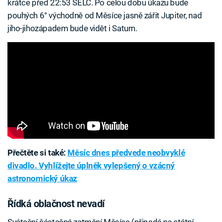
krátce před 22:53 SELČ. Po celou dobu úkazu bude
pouhých 6° východně od Měsíce jasně zářit Jupiter, nad
jiho-jihozápadem bude vidět i Saturn.
Přečtěte si také:
Měsíc dnes předvede neobvyklé
divadlo. Vyhlížejte úplněk vylepšený o vzácný
astronomický úkaz
Řídká oblačnost nevadí