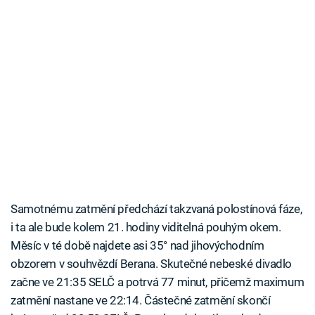
Samotnému zatmění předchází takzvaná polostínová fáze,
i ta ale bude kolem 21. hodiny viditelná pouhým okem.
Měsíc v té době najdete asi 35° nad jihovýchodním
obzorem v souhvězdí Berana. Skutečné nebeské divadlo
začne ve 21:35 SELČ a potrvá 77 minut, přičemž maximum
zatmění nastane ve 22:14. Částečné zatmění skončí