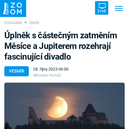
ŽIVĚ
Prima Zoom
■
Vesmír
Trendy:
ZRÁDCI
UFO
DRUHÁ SVĚTOVÁ VÁLKA
Úplněk s částečným zatměním
ZÁHADY
VETŘELCI DÁVNOVĚKU
Měsíce a Jupiterem rozehrají
fascinující divadlo
28. října 2023 06:00
VESMÍR
Miroslav Honsů
Témata
Témata
Pořady
TV Program