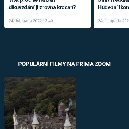
díkůvzdání jí zrovna krocan?
Hudební ikon
až do konce 
24. listopadu 2022 13:40
24. listopadu 20
léky
POPULÁRNÍ FILMY NA PRIMA ZOOM