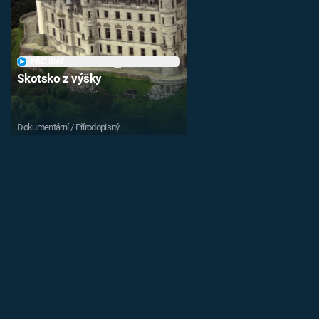
PŘEHRÁT
Skotsko z výšky
Dokumentární / Přírodopisný