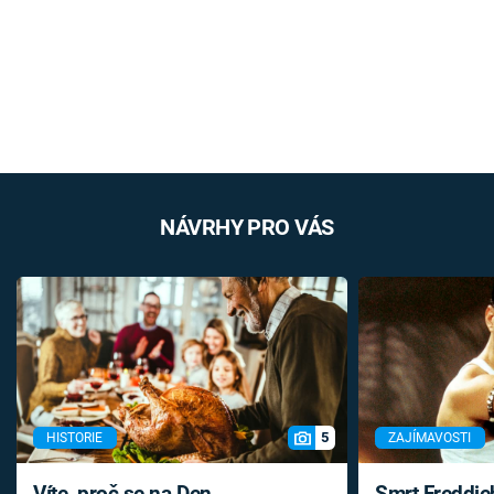
NÁVRHY PRO VÁS
5
HISTORIE
ZAJÍMAVOSTI
Víte, proč se na Den
Smrt Freddie