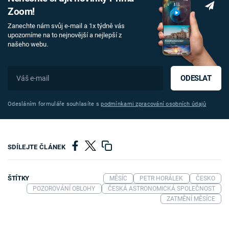
Zoom!
Zanechte nám svůj e-mail a 1x týdně vás
upozorníme na to nejnovější a nejlepší z
našeho webu.
ODESLAT
Odesláním formuláře souhlasíte s
podmínkami zpracování osobních údajů
SDÍLEJTE ČLÁNEK
ŠTÍTKY
MĚSÍC
PETR HORÁLEK
ČESKO
POZOROVÁNÍ OBLOHY
ČESKÁ ASTRONOMICKÁ SPOLEČNOST
ZATMĚNÍ MĚSÍCE