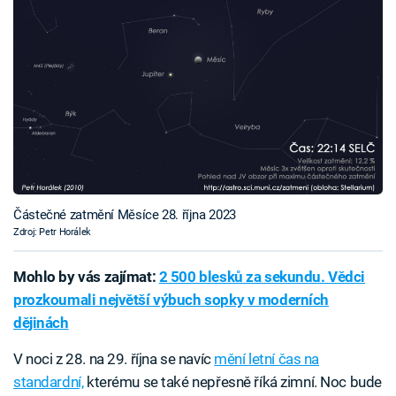
Částečné zatmění Měsíce 28. října 2023
Zdroj: Petr Horálek
Mohlo by vás zajímat:
2 500 blesků za sekundu. Vědci
prozkoumali největší výbuch sopky v moderních
dějinách
V noci z 28. na 29. října se navíc
mění letní čas na
standardní,
kterému se také nepřesně říká zimní. Noc bude