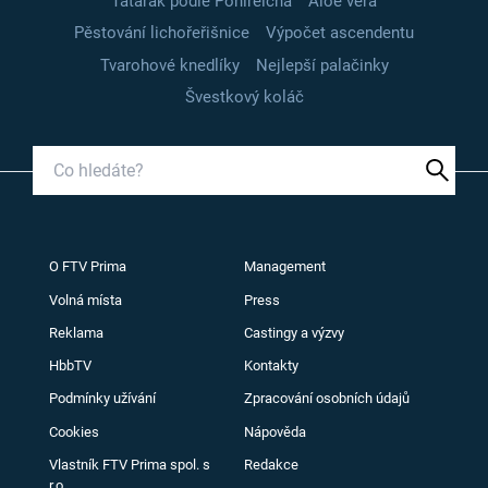
Tatarák podle Pohlreicha
Aloe vera
Pěstování lichořeřišnice
Výpočet ascendentu
Tvarohové knedlíky
Nejlepší palačinky
Švestkový koláč
O FTV Prima
Management
Volná místa
Press
Reklama
Castingy a výzvy
HbbTV
Kontakty
Podmínky užívání
Zpracování osobních údajů
Cookies
Nápověda
Vlastník FTV Prima spol. s
Redakce
r.o.