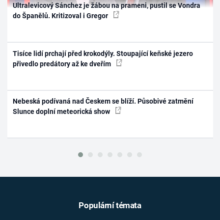
Ultralevicový Sánchez je žábou na prameni, pustil se Vondra
do Španělů. Kritizoval i Gregor
Tisíce lidí prchají před krokodýly. Stoupající keňské jezero
přivedlo predátory až ke dveřím
Nebeská podívaná nad Českem se blíží. Působivé zatmění
Slunce doplní meteorická show
Populární témata