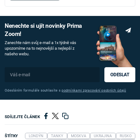
Nenechte si ujít novinky Prima
Zoom!
Zanechte nám svůj e-mail a 1x týdně vás
upozorníme na to nejnovější a nejlepší z
našeho webu.
ODESLAT
Odesláním formuláře souhlasíte s
podmínkami zpracování osobních údajů
SDÍLEJTE ČLÁNEK
ŠTÍTKY
LONDÝN
TANKY
MOSKVA
UKRAJINA
RUSKO