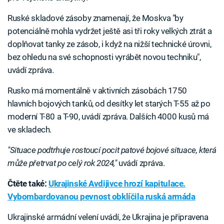
Ruské skladové zásoby znamenají, že Moskva "by
potenciálně mohla vydržet ještě asi tři roky velkých ztrát a
doplňovat tanky ze zásob, i když na nižší technické úrovni,
bez ohledu na své schopnosti vyrábět novou techniku",
uvádí zpráva.
Rusko má momentálně v aktivních zásobách 1750
hlavních bojových tanků, od desítky let starých T-55 až po
moderní T-80 a T-90, uvádí zpráva. Dalších 4000 kusů má
ve skladech.
"Situace podtrhuje rostoucí pocit patové bojové situace, která
může přetrvat po celý rok 2024,"
uvádí zpráva.
Čtěte také:
Ukrajinské Avdijivce hrozí kapitulace.
Vybombardovanou pevnost obklíčila ruská armáda
Ukrajinské armádní velení uvádí, že Ukrajina je připravena