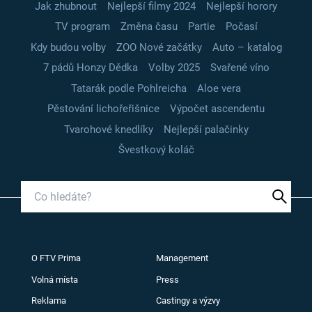
Jak zhubnout
Nejlepší filmy 2024
Nejlepší horory
TV program
Změna času
Partie
Počasí
Kdy budou volby
ZOO Nové začátky
Auto – katalog
7 pádů Honzy Dědka
Volby 2025
Svařené víno
Tatarák podle Pohlreicha
Aloe vera
Pěstování lichořeřišnice
Výpočet ascendentu
Tvarohové knedlíky
Nejlepší palačinky
Švestkový koláč
O FTV Prima
Management
Volná místa
Press
Reklama
Castingy a výzvy