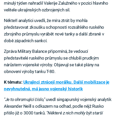
minulý týden nahradil Valerije Zalužného v pozici hlavního
velitele ukrajinských ozbrojených sil.
Někteří analytici uvedli, že míra ztrát by mohla
představovat zkoušku schopností rozsáhlého ruského
zbrojního průmyslu vyrábět nové tanky a další zbraně v
době západních sankcí.
Zpráva Military Balance připomíná, že vedoucí
představitelé ruského průmyslu se chlubili prudkým
nárůstem vojenské výroby. Objevují se také plány na
obnovení výroby tanku T-80.
K tématu:
Ukrajinci ztrácejí morálku. Další mobilizace je
nevyhnutelná, má jasno vojenský historik
"Je to ohromující číslo,"
uvedl singapurský vojenský analytik
Alexander Neill s odkazem na odhad, podle nějž Rusko
přišlo již o 3000 tanků.
"Některé z nich mohly být starší