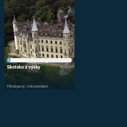
PŘEHRÁT
Skotsko z výšky
Přírodopisný / Dokumentární