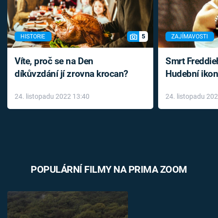
5
HISTORIE
ZAJÍMAVOSTI
Víte, proč se na Den
Smrt Freddie
díkůvzdání jí zrovna krocan?
Hudební ikon
až do konce 
24. listopadu 2022 13:40
24. listopadu 20
léky
POPULÁRNÍ FILMY NA PRIMA ZOOM