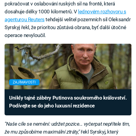
pokračovat v oslabování ruských sil na frontě, která
dosahuje délky 1000 kilometrů. V
lednovém rozhovoru s
agenturou Reuters
tehdejší velitel pozemních sil Oleksandr
Syrskyj řekl, že prioritou zůstává obrana, byť další útočné
operace nevyloučil.
ZAJÍMAVOSTI
Unikly tajné záběry Putinova soukromého království.
Podívejte se do jeho luxusní rezidence
"Naše cíle se nemění: udržet pozice... vyčerpat nepřítele tím,
že mu způsobíme maximální ztráty,"
řekl Syrskyj, který