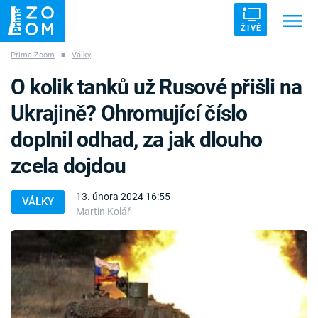
ŽIVĚ
Prima Zoom
■
Války
Trendy:
ZRÁDCI
UFO
DRUHÁ SVĚTOVÁ VÁLKA
O kolik tanků už Rusové přišli na
ZÁHADY
VETŘELCI DÁVNOVĚKU
Ukrajině? Ohromující číslo
doplnil odhad, za jak dlouho
zcela dojdou
Témata
13. února 2024 16:55
VÁLKY
Martin Kolář
Témata
Pořady
TV Program