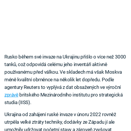
Rusko během své invaze na Ukrajinu přišlo o více než 3000
tanků, což odpovídá celému jeho inventáři aktivně
používanému před válkou. Ve skladech má však Moskva
méně kvalitní obrněnce na několik let dopředu. Podle
agentury Reuters to vyplývá z dat obsažených ve výroční
zprávě
britského Mezinárodního institutu pro strategická
studia (IISS).
Ukrajina od zahájení ruské invaze v únoru 2022 rovněž
utrpěla velké ztráty techniky, dodávky ze Západu jí ale
umožnily udržovat početní stavy a zároveň zvyšovat