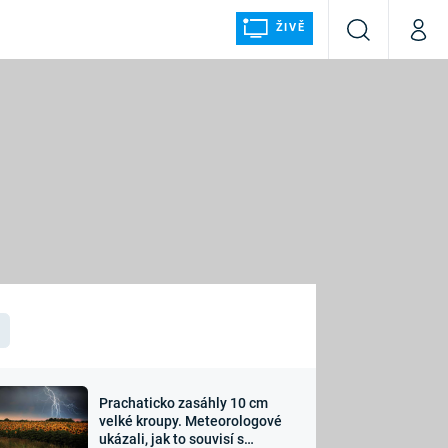
ŽIVĚ
Vyhledávání
Můj p
Prima+
ÁLKA
CNN Prima NEWS
Prima FRESH
Prima LIVING
LMY A
Prima Ženy
Prima LAJK
Prachaticko zasáhly 10 cm
osti
velké kroupy. Meteorologové
Sledujte nás
ukázali, jak to souvisí s