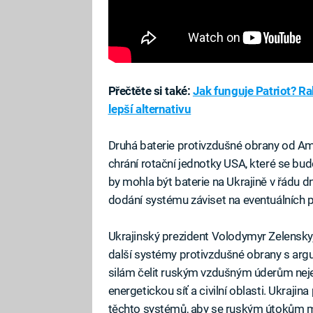
Přečtěte si také:
Jak funguje Patriot? R
lepší alternativu
Druhá baterie protivzdušné obrany od Ame
chrání rotační jednotky USA, které se bu
by mohla být baterie na Ukrajině v řádu d
dodání systému záviset na eventuálních 
Ukrajinský prezident Volodymyr Zelensky
další systémy protivzdušné obrany s a
silám čelit ruským vzdušným úderům nejen 
energetickou síť a civilní oblasti. Ukraji
těchto systémů, aby se ruským útokům mo