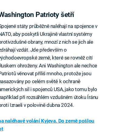
Washington Patrioty šetří
Spojené státy průběžně naléhají na spojence v
NATO, aby poskytli Ukrajině vlastní systémy
protivzdušné obrany, mnozí z nich se jich ale
zdráhají vzdát. Jde především o
východoevropské země, které se rovněž cítí
Ruskem ohroženy. Ani Washington ale nechce
Patriotů věnovat příliš mnoho, protože jsou
nasazovány po celém světě k ochraně
amerických sil i spojenců USA, jako tomu bylo
například při rozsáhlém vzdušném útoku Íránu
proti Izraeli v polovině dubna 2024.
na naléhavé volání Kyjeva. Do země pošlou
ot