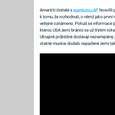
Američtí činitelé s
agenturou AP
hovořili
k tomu, že rozhodnutí, o němž jako první 
veřejně oznámeno. Pokud se informace p
kterou USA zemi bránící se už třetím rok
Ukrajině průběžně dodávají nezveřejněný 
včetně munice dodalo napadené zemi t