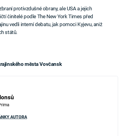
zbraní protivzdušné obrany, ale USA a jejich
čtí činitelé podle The New York Times před
inu vedli interní debatu, jak pomoci Kyjevu, aniž
h států.
ukrajinského města Vovčansk
iled to fetch
Honsů
Prima
ÁNKY AUTORA