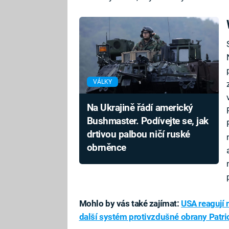
VÁLKY
Na Ukrajině řádí americký
Bushmaster. Podívejte se, jak
drtivou palbou ničí ruské
obrněnce
Mohlo by vás také zajímat:
USA reagují 
další systém protivzdušné obrany Patri