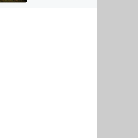
US
tornádem
RSUS
ZE A