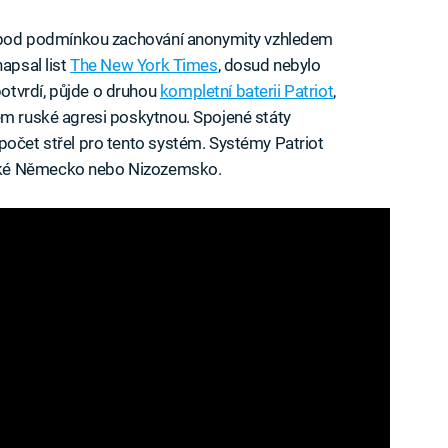
 pod podmínkou zachování anonymity vzhledem
napsal list
The New York Times
, dosud nebylo
otvrdí, půjde o druhou
kompletní baterii Patriot
,
em ruské agresi poskytnou. Spojené státy
počet střel pro tento systém. Systémy Patriot
aké Německo nebo Nizozemsko.