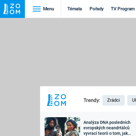
Menu
Témata
Pořady
TV Program
Cestování
Historie
HRADY A ZÁMKY
VIKINGOVÉ
HEDVÁBNÁ STEZKA
EPIDEMIE A
PANDEMIE
PŘÍRODA
STAROVĚKÝ EGYPT
Trendy:
Zrádci
U
Analýza DNA posledních
Druhá
Výročí
evropských neandrtálců
vyvrací teorii o tom, jak
světová válka