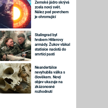
Zemské jádro skrývá
zcela nový svět.
Nález pod povrchem
je ohromující
Stalingrad byl
hrobem Hitlerovy
armády. Žukov vlákal
statisíce nacistů do
smrtící pasti
Neandertálce
nevyhubila válka s
člověkem. Nový
objev ukazuje na
zkázonosné
rozhodnutí