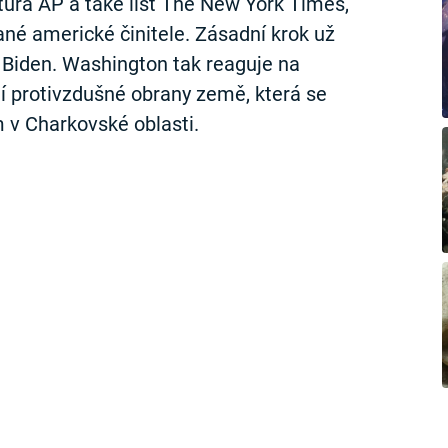
tura AP a také list The New York Times,
né americké činitele. Zásadní krok už
e Biden. Washington tak reaguje na
í protivzdušné obrany země, která se
 v Charkovské oblasti.