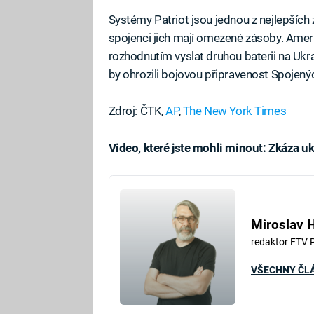
Systémy Patriot jsou jednou z nejlepších 
spojenci jich mají omezené zásoby. Ameri
rozhodnutím vyslat druhou baterii na Ukraj
by ohrozili bojovou připravenost Spojenýc
Zdroj: ČTK,
AP
,
The New York Times
Video, které jste mohli minout: Zkáza 
Fa
Miroslav 
redaktor FTV 
VŠECHNY ČL