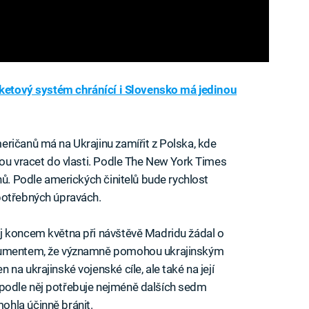
aketový systém chránící i Slovensko má jedinou
ričanů má na Ukrajinu zamířit z Polska, kde
dou vracet do vlasti. Podle The New York Times
nů. Podle amerických činitelů bude rychlost
potřebných úpravách.
j koncem května při návštěvě Madridu žádal o
rgumentem, že významně pomohou ukrajinským
na ukrajinské vojenské cíle, ale také na její
na podle něj potřebuje nejméně dalších sedm
hla účinně bránit.