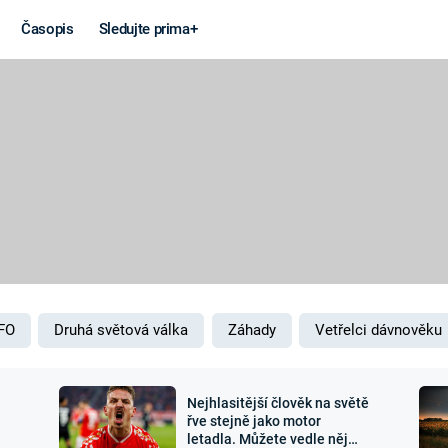
Časopis
Sledujte prima+
Věda a
Války
technika
STUDENÁ V
KORONAVIRUS
VÁLKA VE
VIETNAMU
VESMÍR
VÁLEČNÉ FI
MARS
SERIÁLY
FO
Druhá světová válka
Záhady
Vetřelci dávnověku
Nejhlasitější člověk na světě
Záhady a
Zajímav
řve stejně jako motor
letadla. Můžete vedle něj
konspirace