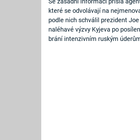
Se zásadní informací přišla agen
které se odvolávají na nejmenova
podle nich schválil prezident Jo
naléhavé výzvy Kyjeva po posílen
brání intenzivním ruským úderům