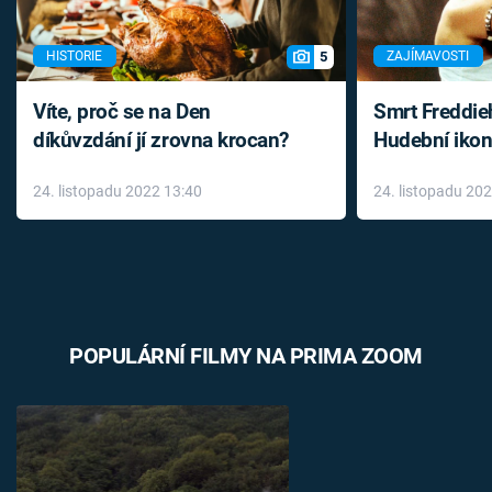
5
HISTORIE
ZAJÍMAVOSTI
Víte, proč se na Den
Smrt Freddie
díkůvzdání jí zrovna krocan?
Hudební ikon
až do konce 
24. listopadu 2022 13:40
24. listopadu 20
léky
POPULÁRNÍ FILMY NA PRIMA ZOOM