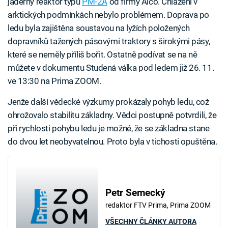
jaderný reaktor typu
PM-2A
od firmy Alco. Chlazení v
arktických podmínkách nebylo problémem. Doprava po
ledu byla zajištěna soustavou na lyžích položených
dopravníků tažených pásovými traktory s širokými pásy,
které se neměly příliš bořit. Ostatně podívat se na ně
můžete v dokumentu Studená válka pod ledem již 26. 11.
ve 13:30 na Prima ZOOM.
Jenže další vědecké výzkumy prokázaly pohyb ledu, což
ohrožovalo stabilitu základny. Vědci postupně potvrdili, že
při rychlosti pohybu ledu je možné, že se základna stane
do dvou let neobyvatelnou. Proto byla v tichosti opuštěna.
Petr Semecký
redaktor FTV Prima, Prima ZOOM
VŠECHNY ČLÁNKY AUTORA