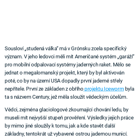
Sousloví „studená válka“ má v Grónsku zcela specifický
význam. V jeho ledovci měli mít Američané systém „garáží“
pro mobilní odpalovací systémy jaderných raket. Mělo se
jednat o megalomanský projekt, který by byl aktivován
poté, co by na území USA dopadly první jaderné střely
nepřítele. První ze základen z obřího
projektu Iceworm
byla
ta s názvem Century, jež měla sloužit vědeckým účelům.
Vědci, zejména glaciologové zkoumající chování ledu, by
museli mít nejvyšší stupeň prověření. Výsledky jejich práce
by mimo jiné sloužily k tomu, jak a kde stavět další
základny, tentokrát už vybavené ostrou jadernou municí.