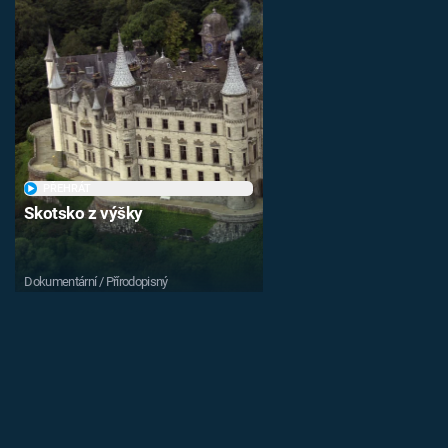
PŘEHRÁT
Skotsko z výšky
Dokumentární / Přírodopisný