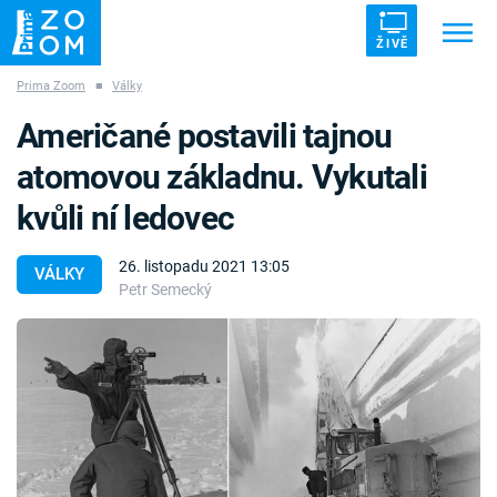
ŽIVĚ
Prima Zoom
■
Války
Trendy:
ZRÁDCI
UFO
DRUHÁ SVĚTOVÁ VÁLKA
Američané postavili tajnou
ZÁHADY
VETŘELCI DÁVNOVĚKU
atomovou základnu. Vykutali
kvůli ní ledovec
26. listopadu 2021 13:05
VÁLKY
Petr Semecký
Témata
Témata
Pořady
TV Program