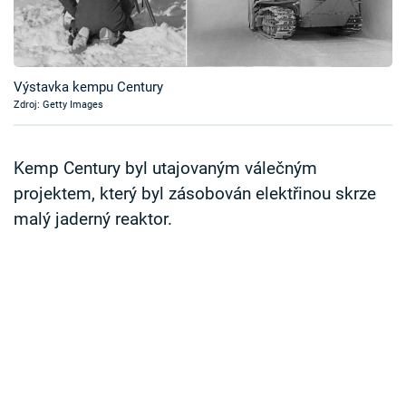
Časopis
Sledujte prima+
Výstavka kempu Century
Zdroj: Getty Images
Přihlášení
Kemp Century byl utajovaným válečným
Sledujte nás
projektem, který byl zásobován elektřinou skrze
malý jaderný reaktor.