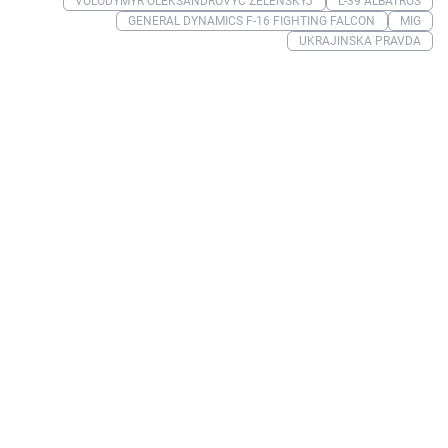
VOLODYMYR OLEKSANDROVYČ ZELENSKYJ
L-39 ALBATROS
GENERAL DYNAMICS F-16 FIGHTING FALCON
MIG
UKRAJINSKA PRAVDA