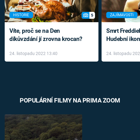
5
HISTORIE
ZAJÍMAVOSTI
Víte, proč se na Den
Smrt Freddie
díkůvzdání jí zrovna krocan?
Hudební ikon
až do konce 
24. listopadu 2022 13:40
24. listopadu 20
léky
POPULÁRNÍ FILMY NA PRIMA ZOOM