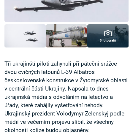
Časopis
Sledujte prima+
Přihlášení
5 fotografií
Sledujte nás
Tři ukrajinští piloti zahynuli při páteční srážce
dvou cvičných letounů L-39 Albatros
československé konstrukce v Žytomyrské oblasti
v centrální části Ukrajiny. Napsala to dnes
ukrajinská média s odvoláním na letectvo a
úřady, které zahájily vyšetřování nehody.
Ukrajinský prezident Volodymyr Zelenskyj podle
médií ve večerním projevu slíbil, že všechny
okolnosti kolize budou objasněny.