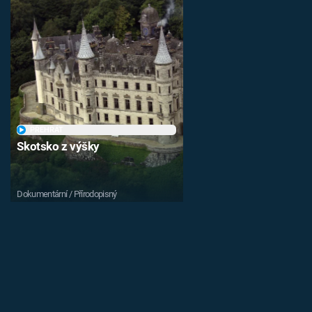
PŘEHRÁT
Skotsko z výšky
Dokumentární / Přírodopisný