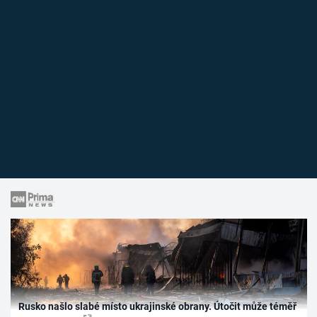
Rusko našlo slabé místo ukrajinské obrany. Útočit může téměř