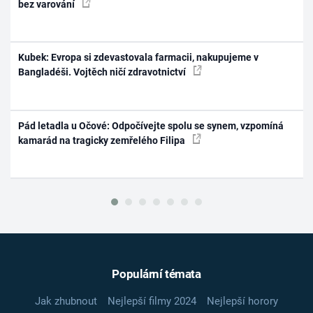
bez varování
Kubek: Evropa si zdevastovala farmacii, nakupujeme v
Bangladéši. Vojtěch ničí zdravotnictví
Pád letadla u Očové: Odpočívejte spolu se synem, vzpomíná
kamarád na tragicky zemřelého Filipa
Populární témata
Jak zhubnout
Nejlepší filmy 2024
Nejlepší horory