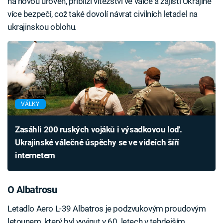
na novou úroveň, přiblíží vítězství ve válce a zajistí Ukrajině
více bezpečí, což také dovolí návrat civilních letadel na
ukrajinskou oblohu.
VÁLKY
Zasáhli 200 ruských vojáků i výsadkovou loď.
Ukrajinské válečné úspěchy se ve videích šíří
internetem
O Albatrosu
Letadlo Aero L-39 Albatros je podzvukovým proudovým
letounem, který byl vyvinut v 60. letech v tehdejším