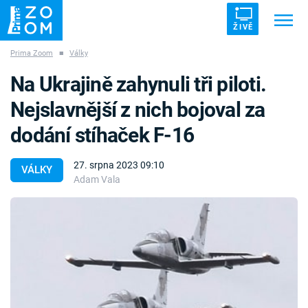
ŽIVĚ
Prima Zoom
■
Války
Trendy:
ZRÁDCI
UFO
DRUHÁ SVĚTOVÁ VÁLKA
Na Ukrajině zahynuli tři piloti.
ZÁHADY
VETŘELCI DÁVNOVĚKU
Nejslavnější z nich bojoval za
dodání stíhaček F-16
27. srpna 2023 09:10
VÁLKY
Adam Vala
Témata
Témata
Pořady
TV Program