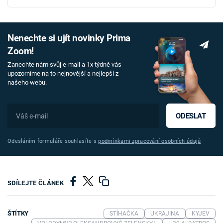
Nenechte si ujít novinky Prima
Zoom!
Zanechte nám svůj e-mail a 1x týdně vás
upozorníme na to nejnovější a nejlepší z
našeho webu.
ODESLAT
Odesláním formuláře souhlasíte s
podmínkami zpracování osobních údajů
SDÍLEJTE ČLÁNEK
ŠTÍTKY
STÍHAČKA
UKRAJINA
KYJEV