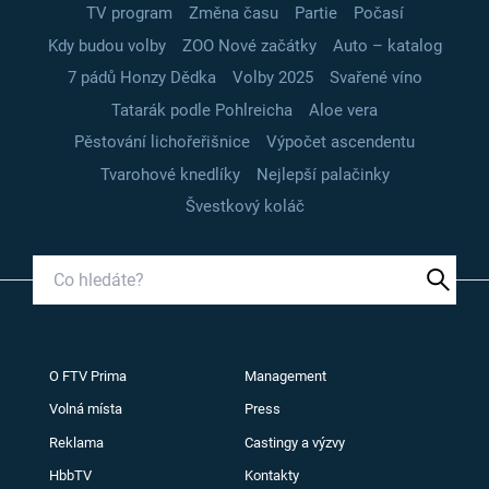
TV program
Změna času
Partie
Počasí
Kdy budou volby
ZOO Nové začátky
Auto – katalog
7 pádů Honzy Dědka
Volby 2025
Svařené víno
Tatarák podle Pohlreicha
Aloe vera
Pěstování lichořeřišnice
Výpočet ascendentu
Tvarohové knedlíky
Nejlepší palačinky
Švestkový koláč
O FTV Prima
Management
Volná místa
Press
Reklama
Castingy a výzvy
HbbTV
Kontakty