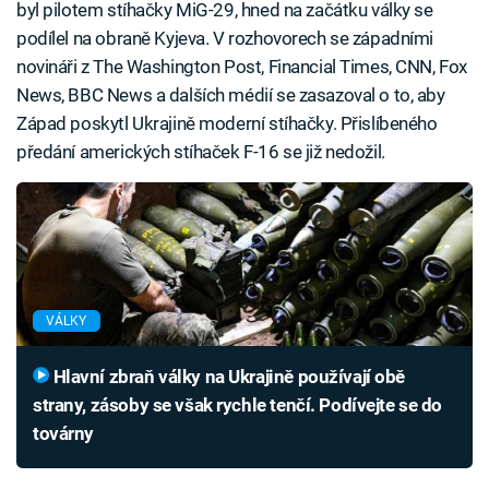
byl pilotem stíhačky MiG-29, hned na začátku války se
podílel na obraně Kyjeva. V rozhovorech se západními
novináři z The Washington Post, Financial Times, CNN, Fox
News, BBC News a dalších médií se zasazoval o to, aby
Západ poskytl Ukrajině moderní stíhačky. Přislíbeného
předání amerických stíhaček F-16 se již nedožil.
VÁLKY
Hlavní zbraň války na Ukrajině používají obě
strany, zásoby se však rychle tenčí. Podívejte se do
továrny