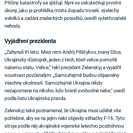
Příčiny katastrofy se zjišťují. Nyní se uskutečňují prvotní
úkony, jako je prohlídka místa dopadu trosek, výslechy
svědků a zadání znaleckých posudků, uvedli vyšetřovatelé
nehody.
Vyjádření prezidenta
„Zahynuli tři letci. Mezi nimi Andrij Pilščykov, zvaný Džus.
Ukrajinský důstojník, jeden z těch, kteří velice pomohli
našemu státu. Velice,“ řekl prezident Zelenskyj a vyjádřil
soustrast pozůstalým. „Samozřejmě budou objasněny
všechny okolnosti. Samozřejmě Ukrajina nikdy
nezapomene na nikoho, kdo bránil svobodné nebe,“ uvedl
podle listu Ukrajinska pravda.
Zelenskyj také poznamenal, že Ukrajina musí udělat vše
potřebné, aby se na jejím nebi objevily stíhačky F-16. Tyto
stroje podle něj ukrajinské vojenské letectvo pozdvihnou