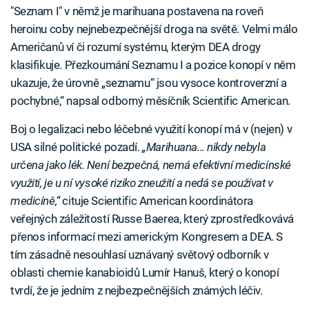
"Seznam I" v němž je marihuana postavena na roveň
heroinu coby nejnebezpečnější droga na světě. Velmi málo
Američanů ví či rozumí systému, kterým DEA drogy
klasifikuje. Přezkoumání Seznamu I a pozice konopí v něm
ukazuje, že úrovně „seznamu“ jsou vysoce kontroverzní a
pochybné,“ napsal odborný měsíčník Scientific American.
Boj o legalizaci nebo léčebné využití konopí má v (nejen) v
USA silné politické pozadí.
„Marihuana... nikdy nebyla
určena jako lék. Není bezpečná, nemá efektivní medicínské
využití, je u ní vysoké riziko zneužití a nedá se používat v
medicíně,“
cituje Scientific American koordinátora
veřejných záležitostí Russe Baerea, který zprostředkovává
přenos informací mezi americkým Kongresem a DEA. S
tím zásadně nesouhlasí uznávaný světový odborník v
oblasti chemie kanabioidů Lumír Hanuš, který o konopí
tvrdí, že je jedním z nejbezpečnějších známých léčiv.