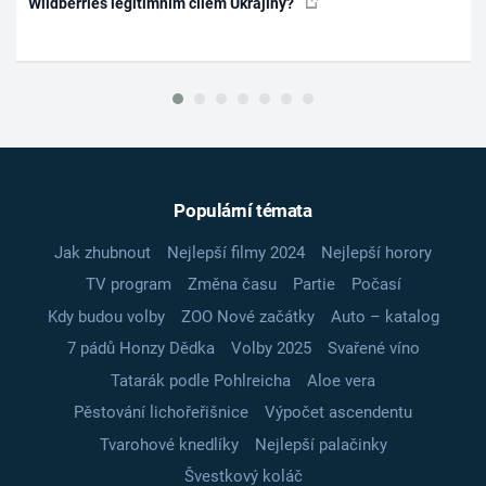
Wildberries legitimním cílem Ukrajiny?
Populární témata
Jak zhubnout
Nejlepší filmy 2024
Nejlepší horory
TV program
Změna času
Partie
Počasí
Kdy budou volby
ZOO Nové začátky
Auto – katalog
7 pádů Honzy Dědka
Volby 2025
Svařené víno
Tatarák podle Pohlreicha
Aloe vera
Pěstování lichořeřišnice
Výpočet ascendentu
Tvarohové knedlíky
Nejlepší palačinky
Švestkový koláč