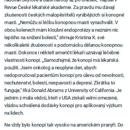
Revue České lékařské akademie. Za pravdu mu dávají
zkušenosti českých malopěstitelů vyrábějících si konopné
masti. „Nemůžu si léčbu konopnou mastí vynachválit. V
obou kolenech mám kloubní endoprotézy a neznám nic
lepšího na snížení bolesti,“ shrnuje Kristina K. své
několikaleté zkušenosti s podomácku dělanou konopnou
mastí. Dokonce i někteří američtí lékaři uznávají léčebné
vlastnosti konopí. „Samozřejmě, že konopí má lékařská
použití. Jsem onkolog a neuplyne den, abych
nedoporučoval pacientům konopí pro úlevu od nevolnosti,
nechutenství, bolesti, nespavosti a depresí. Zkrátka to
funguje," říká Donald Abrams z University of California. Je
jedním z mála vědců, kteří v USA získali velmi omezené,
vládou schválená dodávky konopí pro aplikovaný výzkum
na lidech.
Ne vždy bylo konopí tak vysoko na americkém pranýři. Do