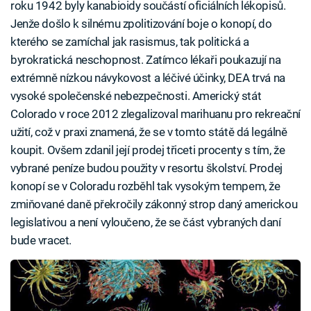
roku 1942 byly kanabioidy součástí oficiálních lékopisů.
Jenže došlo k silnému zpolitizování boje o konopí, do
kterého se zamíchal jak rasismus, tak politická a
byrokratická neschopnost. Zatímco lékaři poukazují na
extrémně nízkou návykovost a léčivé účinky, DEA trvá na
vysoké společenské nebezpečnosti. Americký stát
Colorado v roce 2012 zlegalizoval marihuanu pro rekreační
užití, což v praxi znamená, že se v tomto státě dá legálně
koupit. Ovšem zdanil její prodej třiceti procenty s tím, že
vybrané peníze budou použity v resortu školství. Prodej
konopí se v Coloradu rozběhl tak vysokým tempem, že
zmiňované daně překročily zákonný strop daný americkou
legislativou a není vyloučeno, že se část vybraných daní
bude vracet.