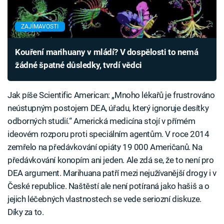
ZAJÍMAVOSTI
Kouření marihuany v mládí? V dospělosti to nemá
žádné špatné důsledky, tvrdí vědci
Jak píše Scientific American: „Mnoho lékařů je frustrováno
neústupným postojem DEA, úřadu, který ignoruje desítky
odborných studií.“ Americká medicína stojí v přímém
ideovém rozporu proti speciálním agentům. V roce 2014
zemřelo na předávkování opiáty 19 000 Američanů. Na
předávkování konopím ani jeden. Ale zdá se, že to není pro
DEA argument. Marihuana patří mezi nejužívanější drogy i v
České republice. Naštěstí ale není potíraná jako hašiš a o
jejich léčebných vlastnostech se vede seriozní diskuze.
Díky za to.