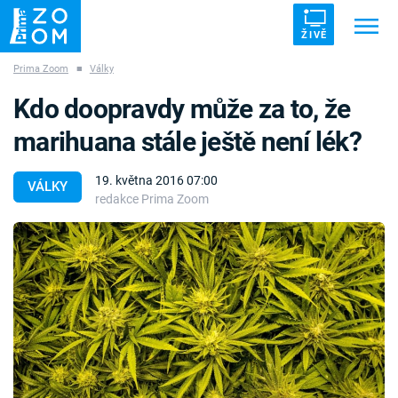
ŽIVĚ
Prima Zoom
■
Války
Trendy:
ZRÁDCI
UFO
DRUHÁ SVĚTOVÁ VÁLKA
Kdo doopravdy může za to, že
ZÁHADY
VETŘELCI DÁVNOVĚKU
marihuana stále ještě není lék?
19. května 2016 07:00
VÁLKY
redakce Prima Zoom
Témata
Témata
Pořady
TV Program