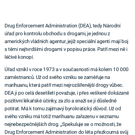
Drug Enforcement Administration (DEA), tedy Národní
úřad pro kontrolu obchodu s drogami, je jednou z
amerických vládních agentur, jejíž speciální agenti mají boj
s těmi nejtvrdšími drogami v popisu práce. Patří mezi ně i
léčivé konopí.
Úřad vznikl v roce 1973 a v současnosti má kolem 10 000
zaměstnanců. Už od svého vzniku se zaměřuje na
marihuanu, která patří mezi nejrozšířenější drogy vůbec.
DEA ji po celá desetiletí považuje, i přes veškeré dokázané
pozitivní lékařské účinky, za zlo a snaží se ji důsledně
potírat. Má k tomu zajímavý byrokratický důvod. Už od
svého vzniku má totiž marihuanu zařazenu v seznamu
nejnebezpečnějších drog. „Spekuluje se o možnosti, že
Drug Enforcement Administration do léta přezkoumá svůj