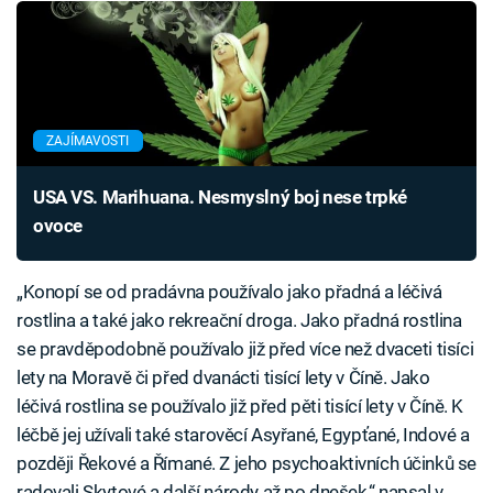
ZAJÍMAVOSTI
USA VS. Marihuana. Nesmyslný boj nese trpké
ovoce
„Konopí se od pradávna používalo jako přadná a léčivá
rostlina a také jako rekreační droga. Jako přadná rostlina
se pravděpodobně používalo již před více než dvaceti tisíci
lety na Moravě či před dvanácti tisící lety v Číně. Jako
léčivá rostlina se používalo již před pěti tisící lety v Číně. K
léčbě jej užívali také starověcí Asyřané, Egypťané, Indové a
později Řekové a Římané. Z jeho psychoaktivních účinků se
radovali Skytové a další národy až po dnešek,“ napsal v