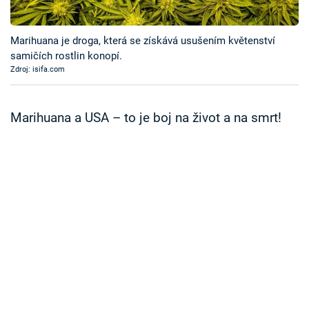
Časopis
Marihuana je droga, která se získává usušením květenství
Sledujte prima+
samičích rostlin konopí.
Zdroj: isifa.com
Přihlášení
Marihuana a USA – to je boj na život a na smrt!
Sledujte nás