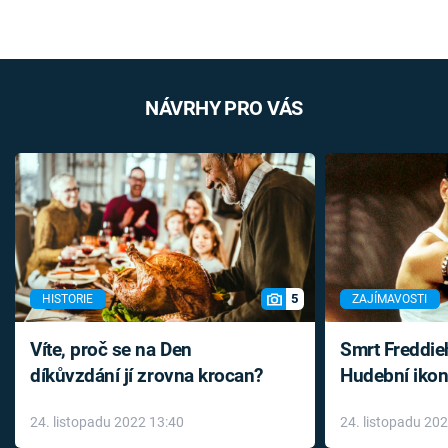
NÁVRHY PRO VÁS
5
HISTORIE
ZAJÍMAVOSTI
Víte, proč se na Den
Smrt Freddie
díkůvzdání jí zrovna krocan?
Hudební ikon
až do konce 
24. listopadu 2022 13:40
24. listopadu 20
léky