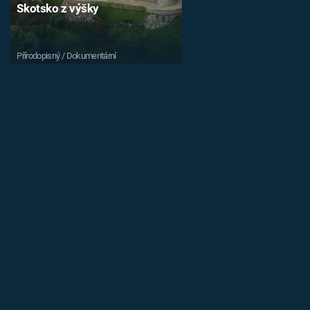
Skotsko z výšky
Přírodopisný / Dokumentární