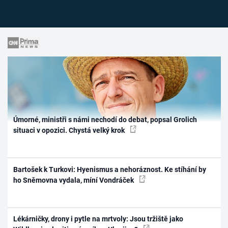
Úmorné, ministři s námi nechodí do debat, popsal Grolich
situaci v opozici. Chystá velký krok
Bartošek k Turkovi: Hyenismus a nehoráznost. Ke stíhání by
ho Sněmovna vydala, míní Vondráček
Lékárničky, drony i pytle na mrtvoly: Jsou tržiště jako