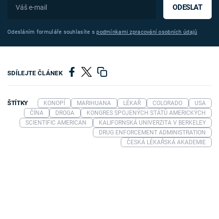
ODESLAT
Odesláním formuláře souhlasíte s
podmínkami zpracování osobních údajů
SDÍLEJTE ČLÁNEK
ŠTÍTKY
KONOPÍ
MARIHUANA
LÉKAŘ
COLORADO
USA
ČÍNA
DROGA
KONGRES SPOJENÝCH STÁTŮ AMERICKÝCH
SCIENTIFIC AMERICAN
KALIFORNSKÁ UNIVERZITA V BERKELEY
DRUG ENFORCEMENT ADMINISTRATION
ČESKÁ LÉKAŘSKÁ AKADEMIE