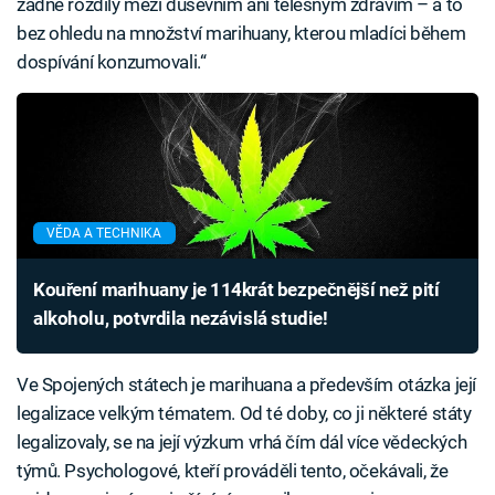
žádné rozdíly mezi duševním ani tělesným zdravím – a to
bez ohledu na množství marihuany, kterou mladíci během
dospívání konzumovali.“
VĚDA A TECHNIKA
Kouření marihuany je 114krát bezpečnější než pití
alkoholu, potvrdila nezávislá studie!
Ve Spojených státech je marihuana a především otázka její
legalizace velkým tématem. Od té doby, co ji některé státy
legalizovaly, se na její výzkum vrhá čím dál více vědeckých
týmů. Psychologové, kteří prováděli tento, očekávali, že