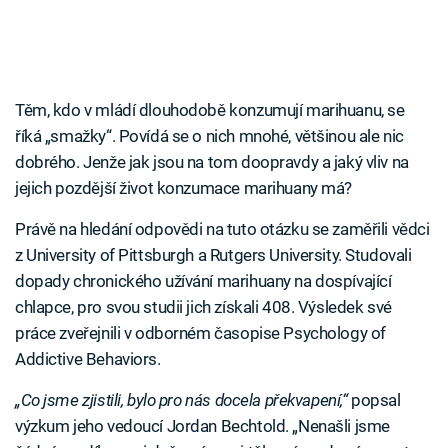
Těm, kdo v mládí dlouhodobě konzumují marihuanu, se
říká „smažky“. Povídá se o nich mnohé, většinou ale nic
dobrého. Jenže jak jsou na tom doopravdy a jaký vliv na
jejich pozdější život konzumace marihuany má?
Právě na hledání odpovědi na tuto otázku se zaměřili vědci
z University of Pittsburgh a Rutgers University. Studovali
dopady chronického užívání marihuany na dospívající
chlapce, pro svou studii jich získali 408. Výsledek své
práce zveřejnili v odborném časopise Psychology of
Addictive Behaviors.
„Co jsme zjistili, bylo pro nás docela překvapení,“
popsal
výzkum jeho vedoucí Jordan Bechtold. „Nenašli jsme