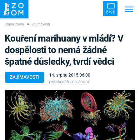
ŽIVĚ
Prima Zoom
■
Zajímavosti
Trendy:
ZRÁDCI
UFO
DRUHÁ SVĚTOVÁ VÁLKA
Kouření marihuany v mládí? V
ZÁHADY
VETŘELCI DÁVNOVĚKU
dospělosti to nemá žádné
špatné důsledky, tvrdí vědci
14. srpna 2015 06:00
ZAJÍMAVOSTI
redakce Prima Zoom
Témata
Témata
Pořady
TV Program