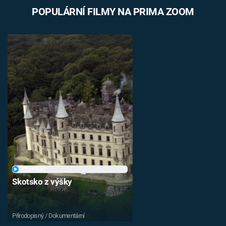
POPULÁRNÍ FILMY NA PRIMA ZOOM
PŘEHRÁT
Skotsko z výšky
Přírodopisný / Dokumentární