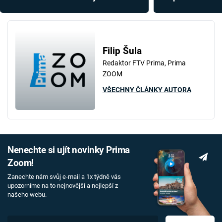
300 000 lidí stále čeká na
při bombardován
spravedlnost
přes dvě stě lidí
Filip Šula
Redaktor FTV Prima, Prima
ZOOM
VŠECHNY ČLÁNKY AUTORA
Nenechte si ujít novinky Prima
Zoom!
Zanechte nám svůj e-mail a 1x týdně vás
upozorníme na to nejnovější a nejlepší z
našeho webu.