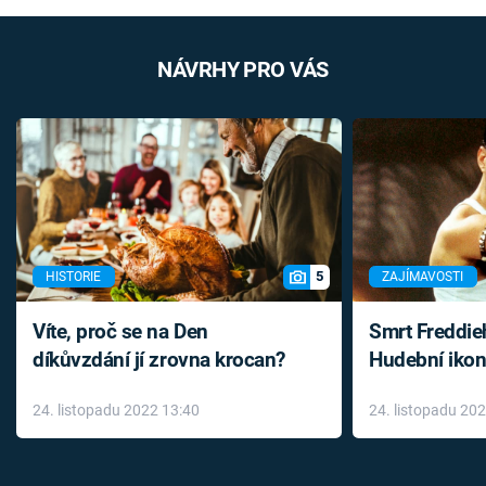
NÁVRHY PRO VÁS
5
HISTORIE
ZAJÍMAVOSTI
Víte, proč se na Den
Smrt Freddie
díkůvzdání jí zrovna krocan?
Hudební ikon
až do konce 
24. listopadu 2022 13:40
24. listopadu 20
léky