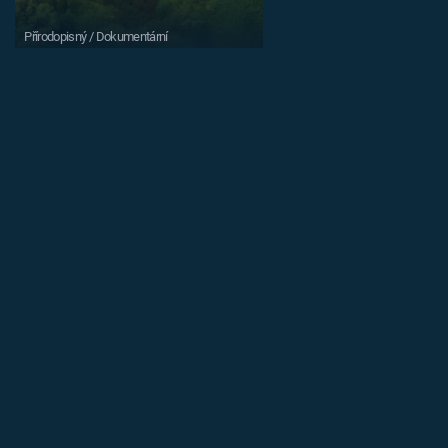
Přírodopisný / Dokumentární