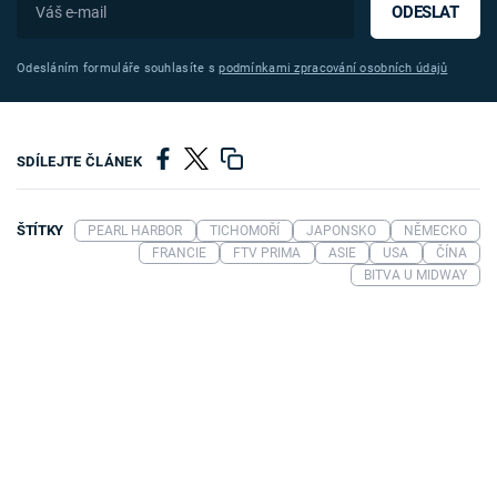
ODESLAT
Odesláním formuláře souhlasíte s
podmínkami zpracování osobních údajů
SDÍLEJTE ČLÁNEK
ŠTÍTKY
PEARL HARBOR
TICHOMOŘÍ
JAPONSKO
NĚMECKO
FRANCIE
FTV PRIMA
ASIE
USA
ČÍNA
BITVA U MIDWAY