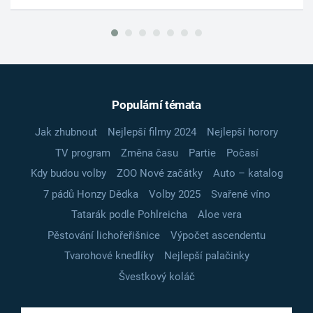
Populární témata
Jak zhubnout
Nejlepší filmy 2024
Nejlepší horory
TV program
Změna času
Partie
Počasí
Kdy budou volby
ZOO Nové začátky
Auto – katalog
7 pádů Honzy Dědka
Volby 2025
Svařené víno
Tatarák podle Pohlreicha
Aloe vera
Pěstování lichořeřišnice
Výpočet ascendentu
Tvarohové knedlíky
Nejlepší palačinky
Švestkový koláč