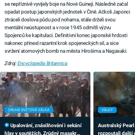
se nepříznivě vyvíjely boje na Nové Guineji. Následně začal
opadat postup japonských jednotek v Číně. Ačkoli Japonci
ztráceli doslova půdu pod nohama, stále drželi svou
mentální neústupnost a v roce 1945 odmítli výzvu
Spojenců ke kapitulaci. Definitivní konec japonské hrdosti
nakonec přinesl razantní krok spojeneckých sil, a sice
svržení atomových bomb na města Hirošima a Nagasaki.
Zdroj:
Encyclopedia Britannica
DRUHÁ SVĚTOVÁ VÁLKA
VÁLKY
Upalování, znásilňování i sekání
Australský Pearl
hlav v soutěžích. Zrůdný masakr
rozpoutali další