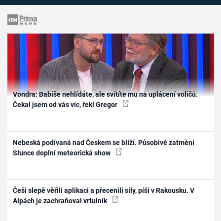
Vondra: Babiše nehlídáte, ale svítíte mu na uplácení voličů.
Čekal jsem od vás víc, řekl Gregor
Nebeská podívaná nad Českem se blíží. Působivé zatmění
Slunce doplní meteorická show
Češi slepě věřili aplikaci a přecenili síly, píší v Rakousku. V
Alpách je zachraňoval vrtulník