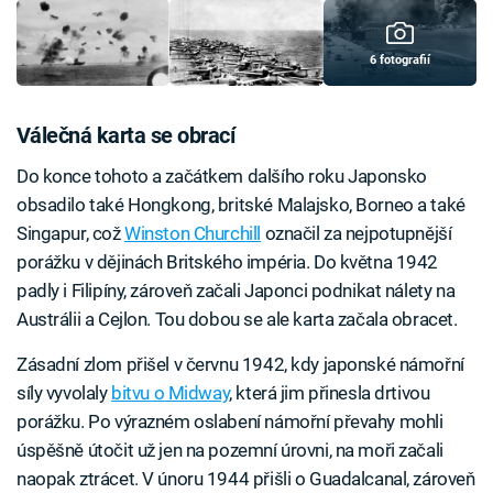
6 fotografií
Válečná karta se obrací
Do konce tohoto a začátkem dalšího roku Japonsko
obsadilo také Hongkong, britské Malajsko, Borneo a také
Singapur, což
Winston Churchill
označil za nejpotupnější
porážku v dějinách Britského impéria. Do května 1942
padly i Filipíny, zároveň začali Japonci podnikat nálety na
Austrálii a Cejlon. Tou dobou se ale karta začala obracet.
Zásadní zlom přišel v červnu 1942, kdy japonské námořní
síly vyvolaly
bitvu o Midway
, která jim přinesla drtivou
porážku. Po výrazném oslabení námořní převahy mohli
úspěšně útočit už jen na pozemní úrovni, na moři začali
naopak ztrácet. V únoru 1944 přišli o Guadalcanal, zároveň