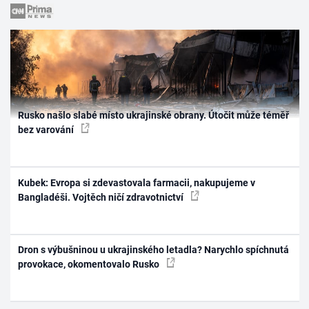
Rusko našlo slabé místo ukrajinské obrany. Útočit může téměř
bez varování
Kubek: Evropa si zdevastovala farmacii, nakupujeme v
Bangladéši. Vojtěch ničí zdravotnictví
Dron s výbušninou u ukrajinského letadla? Narychlo spíchnutá
provokace, okomentovalo Rusko