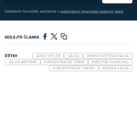
Odesláním formuláře souhlasíte s
podmínkami zpracování osobních údajů
SDÍLEJTE ČLÁNEK
ŠTÍTKY
ADOLF HITLER
VÁLKA
DRUHÁ SVĚTOVÁ VÁLKA
VELKÁ BRITÁNIE
KONCENTRAČNÍ TÁBOR
WINSTON CHURCHILL
KONCENTRAČNÍ TÁBORY
BÚRSKÁ VÁLKA