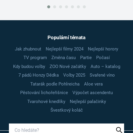
Populární témata
Jak zhubnout
Nejlepší filmy 2024
Nejlepší horory
TV program
Změna času
Partie
Počasí
Kdy budou volby
ZOO Nové začátky
Auto – katalog
7 pádů Honzy Dědka
Volby 2025
Svařené víno
Tatarák podle Pohlreicha
Aloe vera
Pěstování lichořeřišnice
Výpočet ascendentu
Tvarohové knedlíky
Nejlepší palačinky
Švestkový koláč