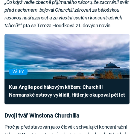
„Co když vedle obecně přijímaného názoru, že zachránil svět
před nacismem, bojoval Churchill zároveň za bělošskou
rasovou nadřazenost a za vlastní systém koncentračních
táborů?“
ptá se Tereza Houdková z Lidových novin.
VÁLKY
Kus Anglie pod hákovým křížem: Churchill
Normanské ostrovy vyklidil, Hitler je okupoval pět let
Dvojí tvář Winstona Churchilla
Proč je představován jako člověk schvalující koncentrační