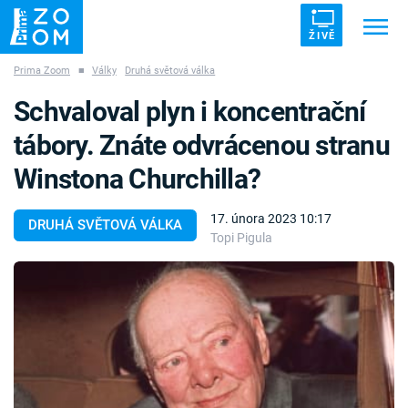
ŽIVĚ
Prima Zoom
■
Války
Druhá světová válka
Trendy:
ZRÁDCI
UFO
DRUHÁ SVĚTOVÁ VÁLKA
Schvaloval plyn i koncentrační
ZÁHADY
VETŘELCI DÁVNOVĚKU
tábory. Znáte odvrácenou stranu
Winstona Churchilla?
17. února 2023 10:17
DRUHÁ SVĚTOVÁ VÁLKA
Topi Pigula
Témata
Témata
Pořady
TV Program