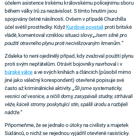
účelem asistence Irskému královskému policejnímu sboru
během války Irů za nezávislost. S tímto hnutím jsou
spojovány četné násilnosti. Ovšem v případě Churchilla
účel světil prostředky. Když
Kurdové povstali
proti britské
vládě, komentoval vzniklou situaci slovy:
„Jsem silně pro
použití otravného plynu proti necivilizovaným kmenům.“
Zdaleka to není ojedinělý případ, kdy zvažoval použití plynu
proti svým nepřátelům. Otrávit bojovníky navrhoval i v
búrské válce
a ve svých knihách a článcích (působil mimo
jiné jako válečný korespondent) otevřeně popisuje své
často až kriminálnické aktivity.
„Šli jsme systematicky,
vesnici od vesnice, a ničili domy, zasypávali studny, strhávali
věže, káceli stromy poskytující stín, spálili úrodu a rozbíjeli
nádrže.“
Připomeňme, že se jednalo o útoky na civilisty a majetek
Súdánců, o nichž se nejednou vyjádřil otevřeně rasisticky.