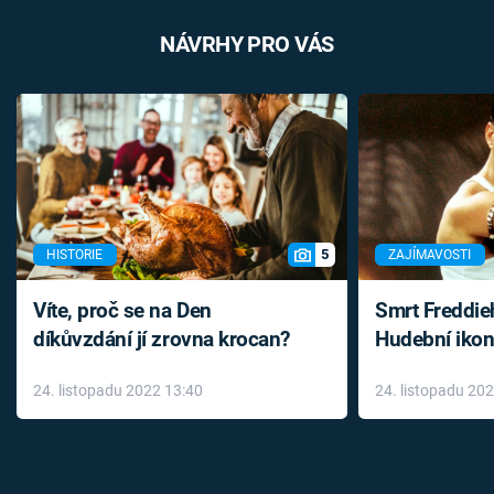
NÁVRHY PRO VÁS
5
HISTORIE
ZAJÍMAVOSTI
Víte, proč se na Den
Smrt Freddie
díkůvzdání jí zrovna krocan?
Hudební ikon
až do konce 
24. listopadu 2022 13:40
24. listopadu 20
léky