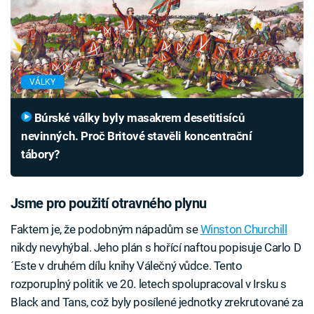
VÁLKY
Búrské války byly masakrem desetitisíců
nevinných. Proč Britové stavěli koncentrační
tábory?
Jsme pro použití otravného plynu
Faktem je, že podobným nápadům se
Winston Churchill
nikdy nevyhýbal. Jeho plán s hořící naftou popisuje Carlo D
´Este v druhém dílu knihy Válečný vůdce. Tento
rozporuplný politik ve 20. letech spolupracoval v Irsku s
Black and Tans, což byly posílené jednotky zrekrutované za