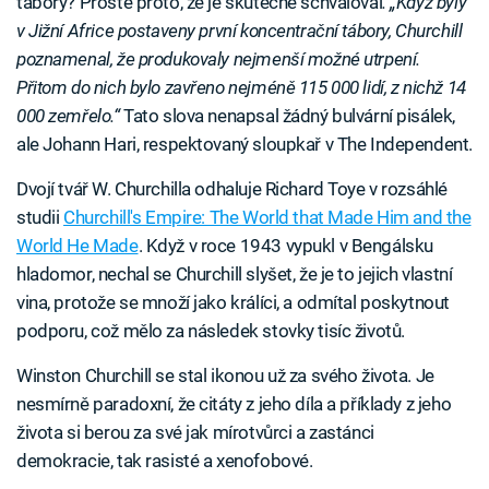
tábory? Prostě proto, že je skutečně schvaloval
.
„Když byly
v Jižní Africe postaveny první koncentrační tábory, Churchill
poznamenal, že produkovaly nejmenší možné utrpení.
Přitom do nich bylo zavřeno nejméně 115 000 lidí, z nichž 14
000 zemřelo.“
Tato slova nenapsal žádný bulvární pisálek,
ale Johann Hari, respektovaný sloupkař v The Independent.
Dvojí tvář W. Churchilla odhaluje Richard Toye v rozsáhlé
studii
Churchill's Empire: The World that Made Him and the
World He Made
. Když v roce 1943 vypukl v Bengálsku
hladomor, nechal se Churchill slyšet, že je to jejich vlastní
vina, protože se množí jako králíci, a odmítal poskytnout
podporu, což mělo za následek stovky tisíc životů.
Winston Churchill se stal ikonou už za svého života. Je
nesmírně paradoxní, že citáty z jeho díla a příklady z jeho
života si berou za své jak mírotvůrci a zastánci
demokracie, tak rasisté a xenofobové.