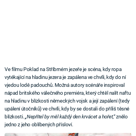
Ve filmu Poklad na Stříbrném jezeře je scéna, kdy ropa
vytékající na hladinu jezera je zapálena ve chvíli, kdy do ní
vjedou lodě padouchů. Možná autory scénáře inspiroval
nápad britského válečného premiéra, který chtěl nalít naftu
na hladinu v blízkosti německých vojsk a její zapálení (tedy
upálení útočníků) ve chvíli, kdy by se dostali do příliš těsné
blízkosti.
„Nepřítel by měl každý den krvácet a hořet,“
znělo
jedno z jeho oblíbených přísloví.