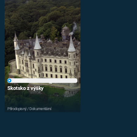
PŘEHRÁT
Skotsko z výšky
Přírodopisný / Dokumentární