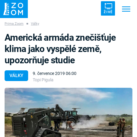
ŽIVĚ
Prima Zoom
■
Války
Trendy:
ZRÁDCI
UFO
DRUHÁ SVĚTOVÁ VÁLKA
Americká armáda znečišťuje
ZÁHADY
VETŘELCI DÁVNOVĚKU
klima jako vyspělé země,
upozorňuje studie
9. července 2019 06:00
VÁLKY
Topi Pigula
Témata
Témata
Pořady
TV Program