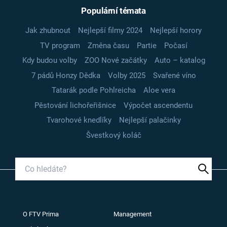
Populární témata
Jak zhubnout
Nejlepší filmy 2024
Nejlepší horory
TV program
Změna času
Partie
Počasí
Kdy budou volby
ZOO Nové začátky
Auto – katalog
7 pádů Honzy Dědka
Volby 2025
Svařené víno
Tatarák podle Pohlreicha
Aloe vera
Pěstování lichořeřišnice
Výpočet ascendentu
Tvarohové knedlíky
Nejlepší palačinky
Švestkový koláč
O FTV Prima
Management