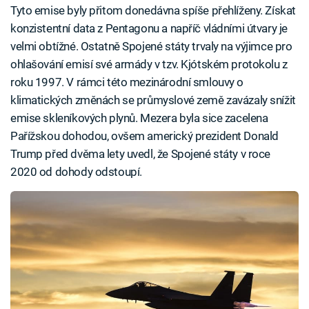
Tyto emise byly přitom donedávna spíše přehlíženy. Získat
konzistentní data z Pentagonu a napříč vládními útvary je
velmi obtížné. Ostatně Spojené státy trvaly na výjimce pro
ohlašování emisí své armády v tzv. Kjótském protokolu z
roku 1997. V rámci této mezinárodní smlouvy o
klimatických změnách se průmyslové země zavázaly snížit
emise skleníkových plynů. Mezera byla sice zacelena
Pařížskou dohodou, ovšem americký prezident Donald
Trump před dvěma lety uvedl, že Spojené státy v roce
2020 od dohody odstoupí.