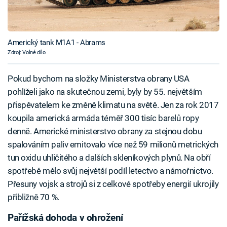
Americký tank M1A1 - Abrams
Zdroj: Volné dílo
Pokud bychom na složky Ministerstva obrany USA
pohlíželi jako na skutečnou zemi, byly by 55. největším
přispěvatelem ke změně klimatu na světě. Jen za rok 2017
koupila americká armáda téměř 300 tisíc barelů ropy
denně. Americké ministerstvo obrany za stejnou dobu
spalováním paliv emitovalo více než 59 milionů metrických
tun oxidu uhličitého a dalších skleníkových plynů. Na obří
spotřebě mělo svůj největší podíl letectvo a námořnictvo.
Přesuny vojsk a strojů si z celkové spotřeby energií ukrojily
přibližně 70 %.
Pařížská dohoda v ohrožení