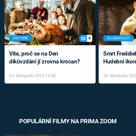
5
HISTORIE
ZAJÍMAVOSTI
Víte, proč se na Den
Smrt Freddie
díkůvzdání jí zrovna krocan?
Hudební ikon
až do konce 
24. listopadu 2022 13:40
24. listopadu 20
léky
POPULÁRNÍ FILMY NA PRIMA ZOOM