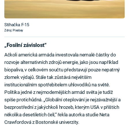
Stíhačka F-15
Zdroj: Pixabay
„Fosilní závislost“
Ačkoli americká armáda investovala nemalé částky do
rozvoje alternativních zdrojů energie, jako jsou například
biopaliva, v celkovém součtu představují pouze nepatrný
zlomek výdajů. Stále tak zůstává největším
institucionálním spotřebitelem uhlovodíků na světě.
Politika jedné z nejmodernějších armád světa je tudíž
spíše protichůdná. „Globální oteplování je nejzávažnější a
bezprostřední z jakýchkoli hrozeb, kterým USA v příštích
několika desetiletích čelí,“ řekla autorka studie Neta
Crawfordová z Bostonské univerzity.