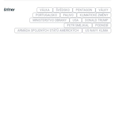
ŠTÍTKY
VÁLKA
ŠVÉDSKO
PENTAGON
VÁLKY
PORTUGALSKO
PALIVO
KLIMATICKÉ ZMĚNY
MINISTERSTVO OBRANY
USA
DONALD TRUMP
PETR SMEJKAL
PODNEBÍ
ARMÁDA SPOJENÝCH STÁTŮ AMERICKÝCH
US NAVY. KLIMA