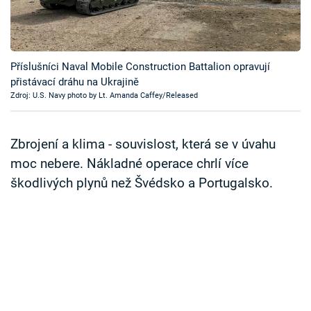
Časopis
Sledujte prima+
Příslušníci Naval Mobile Construction Battalion opravují
přistávací dráhu na Ukrajině
Přihlášení
Zdroj: U.S. Navy photo by Lt. Amanda Caffey/Released
Sledujte nás
Zbrojení a klima - souvislost, která se v úvahu
moc nebere. Nákladné operace chrlí více
škodlivých plynů než Švédsko a Portugalsko.