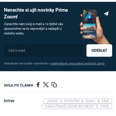
Nenechte si ujít novinky Prima
Zoom!
Zanechte nám svůj e-mail a 1x týdně vás
upozorníme na to nejnovější a nejlepší z
našeho webu.
ODESLAT
Odesláním formuláře souhlasíte s
podmínkami zpracování osobních údajů
SDÍLEJTE ČLÁNEK
ŠTÍTKY
JEZERO
POTÁPĚNÍ
ČESKO
ČÍNA
VLÁDA ČÍNSKÉ LIDOVÉ REPUBLIKY
CHAN