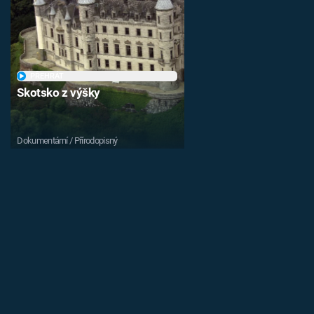
PŘEHRÁT
Skotsko z výšky
Dokumentární / Přírodopisný