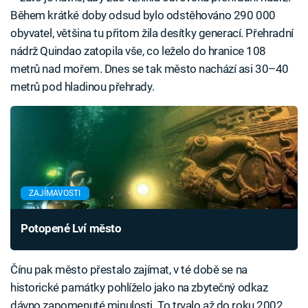
Během krátké doby odsud bylo odstěhováno 290 000
obyvatel, většina tu přitom žila desítky generací. Přehradní
nádrž Quindao zatopila vše, co leželo do hranice 108
metrů nad mořem. Dnes se tak město nachází asi 30–40
metrů pod hladinou přehrady.
ZAJÍMAVOSTI
Potopené Lví město
Čínu pak město přestalo zajímat, v té době se na
historické památky pohlíželo jako na zbytečný odkaz
dávno zapomenuté minulosti. To trvalo až do roku 2002,