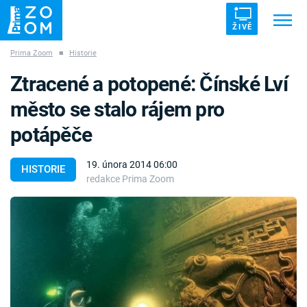
ŽIVĚ
Prima Zoom
■
Historie
Trendy:
ZRÁDCI
UFO
DRUHÁ SVĚTOVÁ VÁLKA
Ztracené a potopené: Čínské Lví
ZÁHADY
VETŘELCI DÁVNOVĚKU
město se stalo rájem pro
potápěče
19. února 2014 06:00
HISTORIE
redakce Prima Zoom
Témata
Témata
Pořady
TV Program