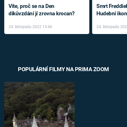
Víte, proč se na Den
Smrt Freddie
díkůvzdání jí zrovna krocan?
Hudební ikon
až do konce 
24. listopadu 2022 13:40
24. listopadu 20
léky
POPULÁRNÍ FILMY NA PRIMA ZOOM