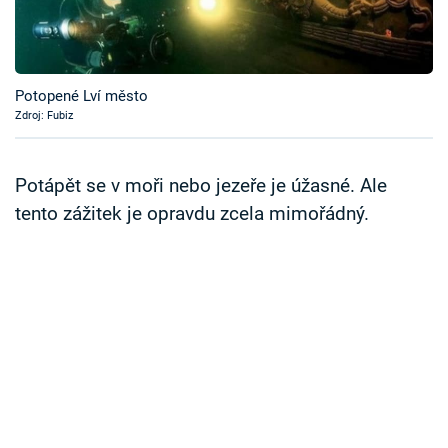
Časopis
Sledujte prima+
Potopené Lví město
Zdroj: Fubiz
Přihlášení
Potápět se v moři nebo jezeře je úžasné. Ale
Sledujte nás
tento zážitek je opravdu zcela mimořádný.