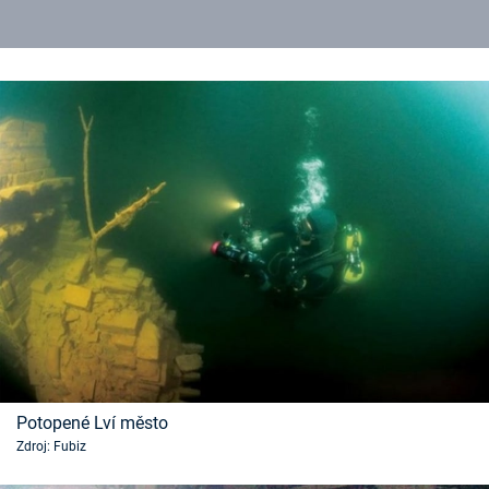
Potopené Lví město
Zdroj: Fubiz