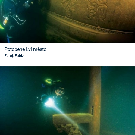
Potopené Lví město
Zdroj: Fubiz