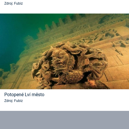
Zdroj: Fubiz
Časopis
Sledujte prima+
Přihlášení
Sledujte nás
Potopené Lví město
Zdroj: Fubiz