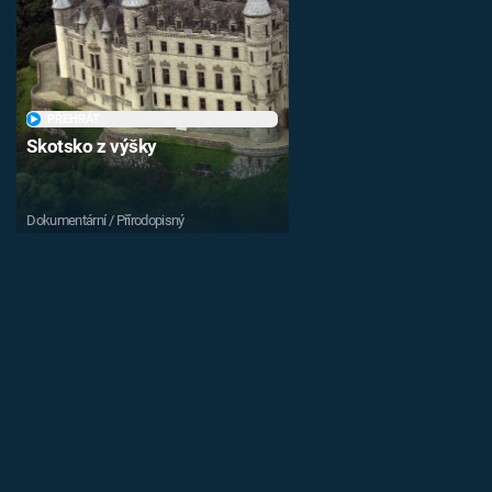
PŘEHRÁT
Skotsko z výšky
Dokumentární / Přírodopisný