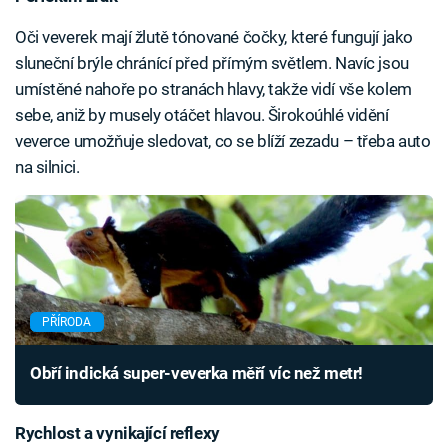
Oči veverek mají žlutě tónované čočky, které fungují jako
sluneční brýle chránící před přímým světlem. Navíc jsou
umístěné nahoře po stranách hlavy, takže vidí vše kolem
sebe, aniž by musely otáčet hlavou. Širokoúhlé vidění
veverce umožňuje sledovat, co se blíží zezadu – třeba auto
na silnici.
PŘÍRODA
Obří indická super-veverka měří víc než metr!
Rychlost a vynikající reflexy