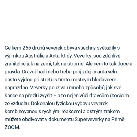
Celkem 265 druhů veverek obývá všechny světadíly s
výjimkou Austrálie a Antarktidy. Veverky jsou zdánlivě
zranitelné jak na zemi, tak na stromě. Ale není to tak docela
pravda. Dravci, hadi nebo třeba projíždějící auta velmi
často vyjdou při střetu s tímto mrštným hlodavcem
naprázdno. Veverky používají mnoho způsobů, jak své
šance na přežití zvýšit – a to nejen vůči dravcům útočícím
ze vzduchu. Dokonalou fyzickou výbavu veverek
kombinovanou s rychlými reakcemi a ostrým zrakem
můžete obdivovat v dokumentu Superveverky na Primě
ZOOM.