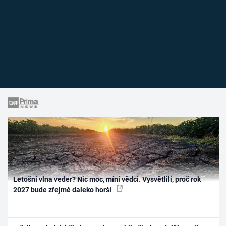
Letošní vlna veder? Nic moc, míní vědci. Vysvětlili, proč rok
2027 bude zřejmě daleko horší