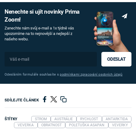
Nenechte si ujít novinky Prima
Zoom!
Zanechte nám svůj e-mail a 1x týdně vás
upozorníme na to nejnovější a nejlepší z
našeho webu.
ODESLAT
Odesláním formuláře souhlasíte s
podmínkami zpracování osobních údajů
SDÍLEJTE ČLÁNEK
ŠTÍTKY
STROM
AUSTRÁLIE
RYCHLOST
ANTARKTIDA
VEVERKA
OBRATNOST
POLETUŠKA ASAPAN
VEVERKY