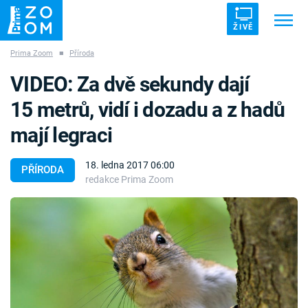
ŽIVĚ
Prima Zoom
■
Příroda
Trendy:
ZRÁDCI
UFO
DRUHÁ SVĚTOVÁ VÁLKA
VIDEO: Za dvě sekundy dají
ZÁHADY
VETŘELCI DÁVNOVĚKU
15 metrů, vidí i dozadu a z hadů
mají legraci
18. ledna 2017 06:00
PŘÍRODA
redakce Prima Zoom
Témata
Témata
Pořady
TV Program