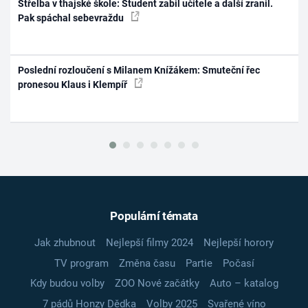
Střelba v thajské škole: Student zabil učitele a další zranil.
Pak spáchal sebevraždu
Poslední rozloučení s Milanem Knížákem: Smuteční řec
pronesou Klaus i Klempíř
Populární témata
Jak zhubnout
Nejlepší filmy 2024
Nejlepší horory
TV program
Změna času
Partie
Počasí
Kdy budou volby
ZOO Nové začátky
Auto – katalog
7 pádů Honzy Dědka
Volby 2025
Svařené víno