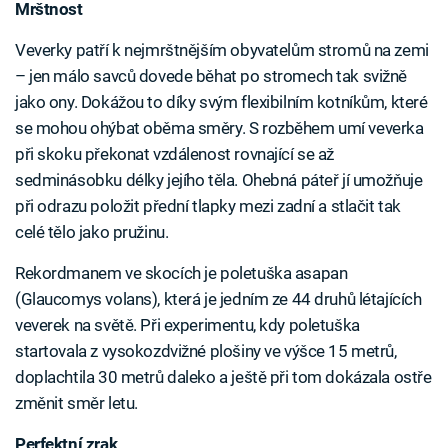
Mrštnost
Veverky patří k nejmrštnějším obyvatelům stromů na zemi
– jen málo savců dovede běhat po stromech tak svižně
jako ony. Dokážou to díky svým flexibilním kotníkům, které
se mohou ohýbat oběma směry. S rozběhem umí veverka
při skoku překonat vzdálenost rovnající se až
sedminásobku délky jejího těla. Ohebná páteř jí umožňuje
při odrazu položit přední tlapky mezi zadní a stlačit tak
celé tělo jako pružinu.
Rekordmanem ve skocích je poletuška asapan
(Glaucomys volans), která je jedním ze 44 druhů létajících
veverek na světě. Při experimentu, kdy poletuška
startovala z vysokozdvižné plošiny ve výšce 15 metrů,
doplachtila 30 metrů daleko a ještě při tom dokázala ostře
změnit směr letu.
Perfektní zrak