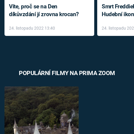
Víte, proč se na Den
Smrt Freddie
díkůvzdání jí zrovna krocan?
Hudební ikon
až do konce 
24. listopadu 2022 13:40
24. listopadu 20
léky
POPULÁRNÍ FILMY NA PRIMA ZOOM