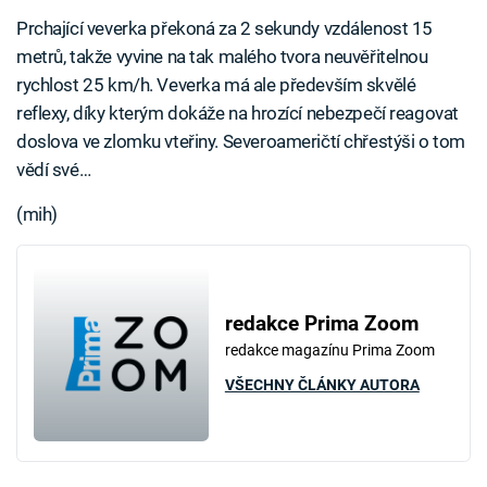
Prchající veverka překoná za 2 sekundy vzdálenost 15
metrů, takže vyvine na tak malého tvora neuvěřitelnou
rychlost 25 km/h. Veverka má ale především skvělé
reflexy, díky kterým dokáže na hrozící nebezpečí reagovat
doslova ve zlomku vteřiny. Severoameričtí chřestýši o tom
vědí své…
(mih)
redakce Prima Zoom
redakce magazínu Prima Zoom
VŠECHNY ČLÁNKY AUTORA