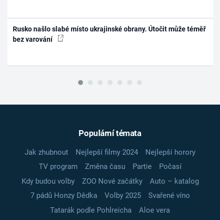
Rusko našlo slabé místo ukrajinské obrany. Útočit může téměř
bez varování
Populární témata
Jak zhubnout
Nejlepší filmy 2024
Nejlepší horory
TV program
Změna času
Partie
Počasí
Kdy budou volby
ZOO Nové začátky
Auto – katalog
7 pádů Honzy Dědka
Volby 2025
Svařené víno
Tatarák podle Pohlreicha
Aloe vera