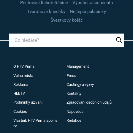
Pěstování lichořeřišnice
Výpočet ascendentu
Tvarohové knedlíky
Nejlepší palačinky
Švestkový koláč
O FTV Prima
Management
Volná místa
Press
Reklama
Castingy a výzvy
HbbTV
Kontakty
Podmínky užívání
Zpracování osobních údajů
Cookies
Nápověda
Vlastník FTV Prima spol. s
Redakce
r.o.