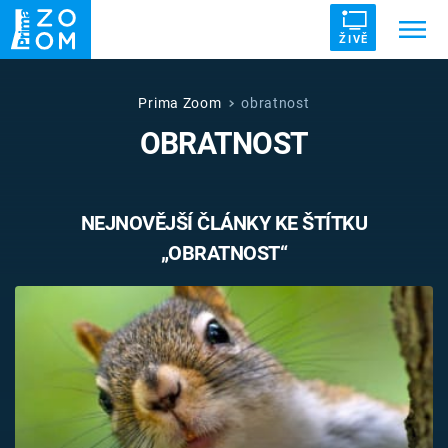
ŽIVĚ
Trendy:
ZRÁDCI
UFO
DRUHÁ SVĚTOVÁ VÁLKA
Prima Zoom
obratnost
OBRATNOST
ZÁHADY
VETŘELCI DÁVNOVĚKU
NEJNOVĚJŠÍ ČLÁNKY KE ŠTÍTKU
„OBRATNOST“
Témata
Témata
Pořady
TV Program