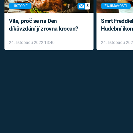
5
HISTORIE
ZAJÍMAVOSTI
Víte, proč se na Den
Smrt Freddie
díkůvzdání jí zrovna krocan?
Hudební ikon
až do konce 
24. listopadu 2022 13:40
24. listopadu 20
léky