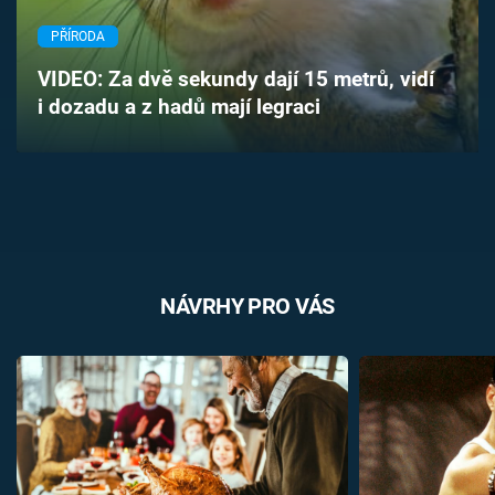
Časopis
PŘÍRODA
Sledujte prima+
VIDEO: Za dvě sekundy dají 15 metrů, vidí
i dozadu a z hadů mají legraci
Přihlášení
Sledujte nás
NÁVRHY PRO VÁS