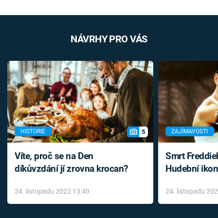
NÁVRHY PRO VÁS
5
HISTORIE
ZAJÍMAVOSTI
Víte, proč se na Den
Smrt Freddie
díkůvzdání jí zrovna krocan?
Hudební ikon
až do konce 
24. listopadu 2022 13:40
24. listopadu 20
léky