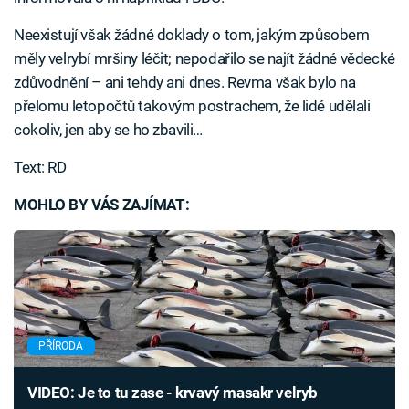
Neexistují však žádné doklady o tom, jakým způsobem
měly velrybí mršiny léčit; nepodařilo se najít žádné vědecké
zdůvodnění – ani tehdy ani dnes. Revma však bylo na
přelomu letopočtů takovým postrachem, že lidé udělali
cokoliv, jen aby se ho zbavili…
Text: RD
MOHLO BY VÁS ZAJÍMAT:
PŘÍRODA
VIDEO: Je to tu zase - krvavý masakr velryb