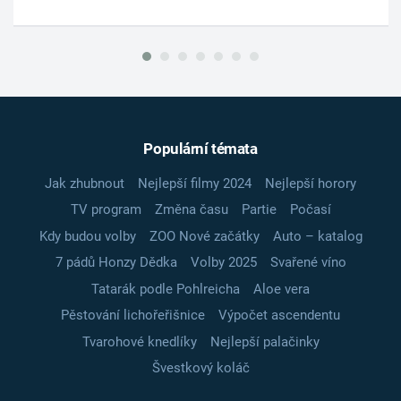
Populární témata
Jak zhubnout
Nejlepší filmy 2024
Nejlepší horory
TV program
Změna času
Partie
Počasí
Kdy budou volby
ZOO Nové začátky
Auto – katalog
7 pádů Honzy Dědka
Volby 2025
Svařené víno
Tatarák podle Pohlreicha
Aloe vera
Pěstování lichořeřišnice
Výpočet ascendentu
Tvarohové knedlíky
Nejlepší palačinky
Švestkový koláč