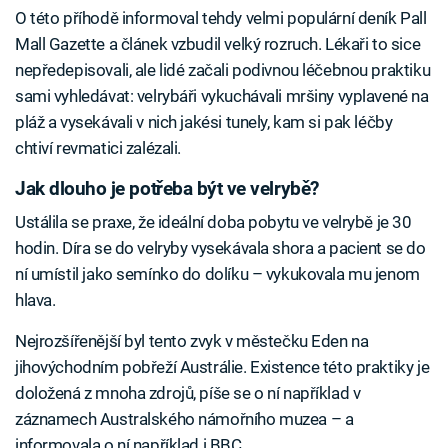
O této příhodě informoval tehdy velmi populární deník Pall
Mall Gazette a článek vzbudil velký rozruch. Lékaři to sice
nepředepisovali, ale lidé začali podivnou léčebnou praktiku
sami vyhledávat: velrybáři vykuchávali mršiny vyplavené na
pláž a vysekávali v nich jakési tunely, kam si pak léčby
chtiví revmatici zalézali.
Jak dlouho je potřeba být ve velrybě?
Ustálila se praxe, že ideální doba pobytu ve velrybě je 30
hodin. Díra se do velryby vysekávala shora a pacient se do
ní umístil jako semínko do dolíku – vykukovala mu jenom
hlava.
Nejrozšířenější byl tento zvyk v městečku Eden na
jihovýchodním pobřeží Austrálie. Existence této praktiky je
doložená z mnoha zdrojů, píše se o ní například v
záznamech Australského námořního muzea – a
informovala o ní například i BBC.