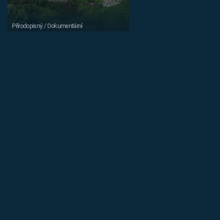
Přírodopisný / Dokumentární