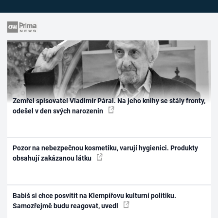
Zemřel spisovatel Vladimír Páral. Na jeho knihy se stály fronty,
odešel v den svých narozenin
Pozor na nebezpečnou kosmetiku, varují hygienici. Produkty
obsahují zakázanou látku
Babiš si chce posvítit na Klempířovu kulturní politiku.
Samozřejmě budu reagovat, uvedl