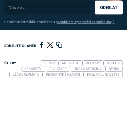
ODESLAT
Odesláním formuláře souhlasíte s
podmínkami zpracování osobních údajů
SDÍLEJTE ČLÁNEK
ŠTÍTKY
ZDRAVÍ
AUSTRÁLIE
VELRYBY
RECEPT
LÉKAŘSTVÍ
CIVILIZACE
LIDOVÁ MEDICÍNA
REVBA
LÉČBA REVMATU
REVMATICKÉ NEMOCI
PALL MALL GAZETTE