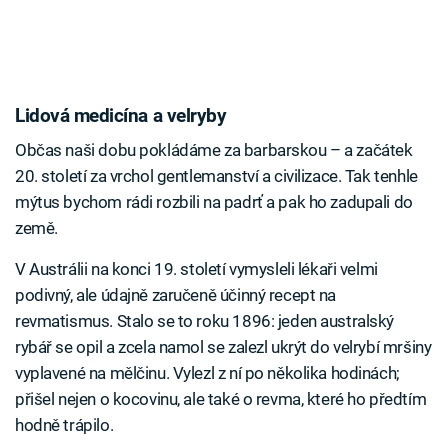
Lidová medicína a velryby
Občas naši dobu pokládáme za barbarskou – a začátek
20. století za vrchol gentlemanství a civilizace. Tak tenhle
mýtus bychom rádi rozbili na padrť a pak ho zadupali do
země.
V Austrálii na konci 19. století vymysleli lékaři velmi
podivný, ale údajně zaručeně účinný recept na
revmatismus. Stalo se to roku 1896: jeden australský
rybář se opil a zcela namol se zalezl ukrýt do velrybí mršiny
vyplavené na mělčinu. Vylezl z ní po několika hodinách;
přišel nejen o kocovinu, ale také o revma, které ho předtím
hodně trápilo.