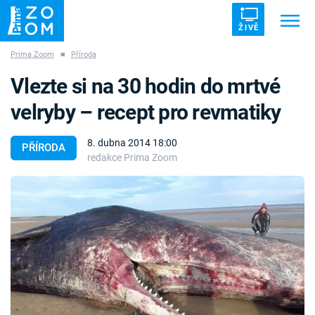
ŽIVĚ
Prima Zoom
■
Příroda
Trendy:
ZRÁDCI
UFO
DRUHÁ SVĚTOVÁ VÁLKA
Vlezte si na 30 hodin do mrtvé
ZÁHADY
VETŘELCI DÁVNOVĚKU
velryby – recept pro revmatiky
8. dubna 2014 18:00
PŘÍRODA
redakce Prima Zoom
Témata
Témata
Pořady
TV Program